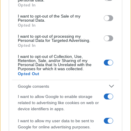
personal data.
Opted In
Israele blocca alcuni conti in
criptovalute
I want to opt-out of the Sale of my
Personal Data.
Opted In
di
BTCSentinel
4.3k
I want to opt-out of processing my
17 Ottobre 2023, 18:35
Personal Data for Targeted Advertising.
Opted In
I want to opt-out of Collection, Use,
Retention, Sale, and/or Sharing of my
Personal Data that Is Unrelated with the
Purposes for which it was collected.
Opted Out
Google consents
I want to allow Google to enable storage
related to advertising like cookies on web or
device identifiers in apps.
I want to allow my user data to be sent to
Google for online advertising purposes.