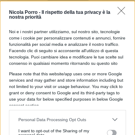
Nicola Porro -
Il rispetto della tua privacy è la
Binance US: una nuova politica per i
nostra priorità
prelievi
Noi e i nostri partner utilizziamo, sul nostro sito, tecnologie
come i cookie per personalizzare contenuti e annunci, fornire
di
BTCSentinel
4.4k
funzionalità per social media e analizzare il nostro traffico.
19 Ottobre 2023, 16:43
Facendo clic di seguito si acconsente all'utilizzo di questa
tecnologia. Puoi cambiare idea e modificare le tue scelte sul
consenso in qualsiasi momento ritornando su questo sito
Please note that this website/app uses one or more Google
services and may gather and store information including but
not limited to your visit or usage behaviour. You may click to
grant or deny consent to Google and its third-party tags to
use your data for below specified purposes in below Google
consent section.
Personal Data Processing Opt Outs
I want to opt-out of the Sharing of my