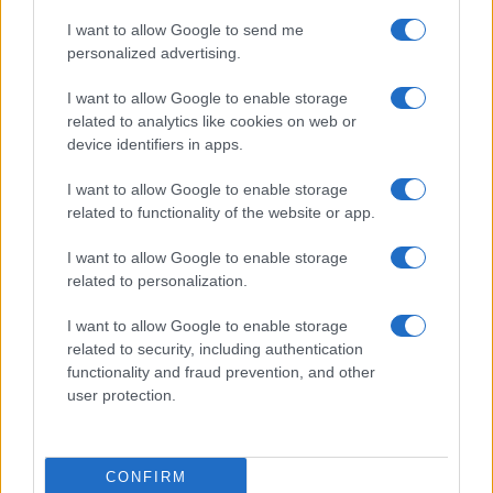
BNB, la criptovaluta di Binance:
cos’è e come funziona
I want to allow Google to send me
personalized advertising.
di
BTCSentinel
I want to allow Google to enable storage
3.9k
6 Ottobre 2023, 20:00
related to analytics like cookies on web or
device identifiers in apps.
I want to allow Google to enable storage
related to functionality of the website or app.
I want to allow Google to enable storage
related to personalization.
I want to allow Google to enable storage
related to security, including authentication
functionality and fraud prevention, and other
user protection.
Stop al minting USTC: Terra Classic
CONFIRM