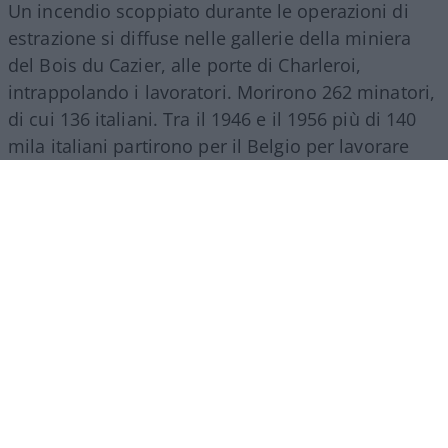
Un incendio scoppiato durante le operazioni di
estrazione si diffuse nelle gallerie della miniera
del Bois du Cazier, alle porte di Charleroi,
intrappolando i lavoratori. Morirono 262 minatori,
di cui 136 italiani. Tra il 1946 e il 1956 più di 140
mila italiani partirono per il Belgio per lavorare
nelle miniere di carbone della Vallonia. Molti
vivevano in strutture precarie, comprese baracche
che erano state usate come campi di prigionia.