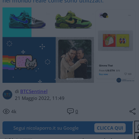
nel mondo reale come sono utilizzati.
di
BTCSentinel
21 Maggio 2022, 11:49
4k
0
Segui nicolaporro.it su Google
CLICCA QUI