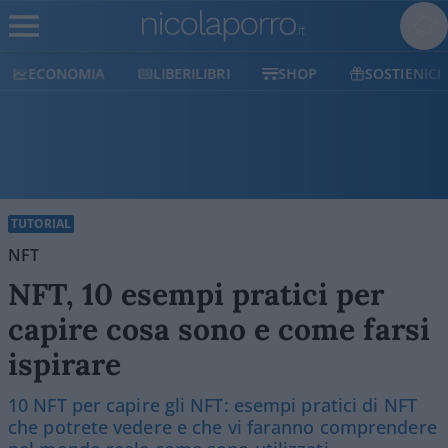
ECONOMIA
LIBERILIBRI
SHOP
SOSTIENICI
TUTORIAL
NFT
NFT, 10 esempi pratici per
capire cosa sono e come farsi
ispirare
10 NFT per capire gli NFT: esempi pratici di NFT
che potrete vedere e che vi faranno comprendere