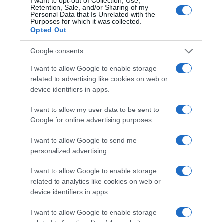
I want to opt-out of Collection, Use,
7 – Le sneakers digitali di RTFKT
Retention, Sale, and/or Sharing of my
Personal Data that Is Unrelated with the
Purposes for which it was collected.
Opted Out
RTFKT sta facendo un grande successo nella
Google consents
moda: le persone che acquistano le sue sneakers
NFT non saranno mai in grado di indossarle, ma
I want to allow Google to enable storage
related to advertising like cookies on web or
sono comunque disposte a pagare fino a $ 10.000
device identifiers in apps.
per un paio.
I want to allow my user data to be sent to
Google for online advertising purposes.
Nel marzo del 2021, RTFKT ha venduto una serie
di sneakers che ha realizzato con un artista
I want to allow Google to send me
personalized advertising.
chiamato Fewocious: sono riuscite a raccogliere
3,1 milioni di dollari di vendite in pochi minuti.
I want to allow Google to enable storage
related to analytics like cookies on web or
device identifiers in apps.
8 – NFT di beneficenza di Taco
Bell
I want to allow Google to enable storage