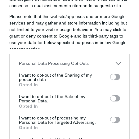
consenso in qualsiasi momento ritornando su questo sito
Il designer argentino Andrés Reisinger si è buttato
Please note that this website/app uses one or more Google
nella creazione di mobili NFT, una nicchia davvero
services and may gather and store information including but
esclusiva.
not limited to your visit or usage behaviour. You may click to
grant or deny consent to Google and its third-party tags to
use your data for below specified purposes in below Google
Il suo pezzo più costoso è stato venduto per poco
consent section.
meno di $ 70.000. Sebbene si tratti di mobili che
non puoi usare fisicamente, questi oggetti
Personal Data Processing Opt Outs
possono essere collocati in mondi aperti come
I want to opt-out of the Sharing of my
Decentraland
o
Minecraft
(di cui abbiamo parlato
personal data.
Opted In
nei
nostri articoli sul Metaverso
).
I want to opt-out of the Sale of my
Personal Data.
Opted In
I want to opt-out of processing my
Personal Data for Targeted Advertising.
Opted In