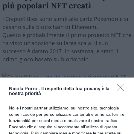
più popolari NFT creati
I CryptoKitties sono simili alle carte Pokemon e si
basano sulla blockchain di Ethereum.
Questo è probabilmente il primo progetto NFT che
ha visto un’adozione su larga scala: il suo
successo è datato 2017. In sostanza, è stato il
primo gioco basato su blockchain.
Nicola Porro -
Il rispetto della tua privacy è la
nostra priorità
Noi e i nostri partner utilizziamo, sul nostro sito, tecnologie
come i cookie per personalizzare contenuti e annunci, fornire
6 – Oggetti di design virtuale di
funzionalità per social media e analizzare il nostro traffico.
Facendo clic di seguito si acconsente all'utilizzo di questa
Andrés Reisinger
tecnologia. Puoi cambiare idea e modificare le tue scelte sul