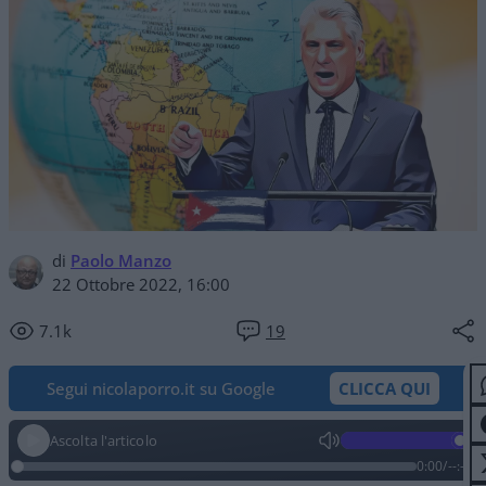
di
Paolo Manzo
22 Ottobre 2022, 16:00
7.1k
19
Segui nicolaporro.it su Google
CLICCA QUI
Ascolta l'articolo
0:00
/
--:--