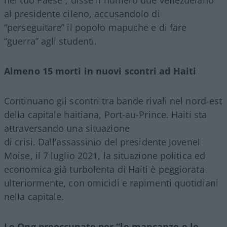
nel tuo Paese”, disse il numero due venezuelano
al presidente cileno, accusandolo di
“perseguitare” il popolo mapuche e di fare
“guerra” agli studenti.
Almeno 15 morti in nuovi scontri ad Haiti
Continuano gli scontri tra bande rivali nel nord-est
della capitale haitiana, Port-au-
Prince. Haiti sta
attraversando una situazione
di crisi. Dall’assassinio del presidente Jovenel
Moise, il 7 luglio 2021, la situazione politica ed
economica già turbolenta di Haiti è peggiorata
ulteriormente, con omicidi e rapimenti quotidiani
nella capitale.
Le Ong preoccupate per “le mancanze e le