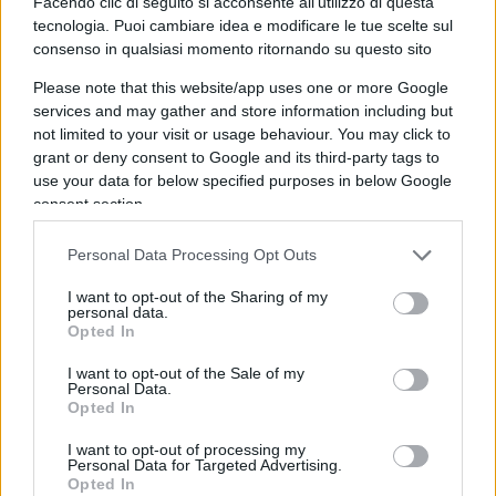
Uniti prendono decisioni solo per proteggersi
,
Facendo clic di seguito si acconsente all'utilizzo di questa
tecnologia. Puoi cambiare idea e modificare le tue scelte sul
prosciugando le economie delle nazioni
consenso in qualsiasi momento ritornando su questo sito
dell’America Latina. Una settimana fa, Petro
Please note that this website/app uses one or more Google
aveva annunciato ai colombiani che si avvicina
services and may gather and store information including but
una recessione economica, incolpando le
not limited to your visit or usage behaviour. You may click to
industrie petrolifere della Colombia per il
grant or deny consent to Google and its third-party tags to
continuo calo del valore del tasso di cambio del
use your data for below specified purposes in below Google
consent section.
peso colombiano. “Escono fuori i dollari che erano
entrati in Colombia per l’esportazione di carbone
Personal Data Processing Opt Outs
e petrolio. Entrambi sono proprietà pubblica della
I want to opt-out of the Sharing of my
nazione”, ha detto Petro. “Non tirate fuori i soldi in
personal data.
massa, perché in Colombia ci sono più
Opted In
opportunità”.
I want to opt-out of the Sale of my
Personal Data.
Opted In
I want to opt-out of processing my
Il petrolio è la principale esportazione della
Personal Data for Targeted Advertising.
Opted In
Colombia
contro il quale il presidente di estrema