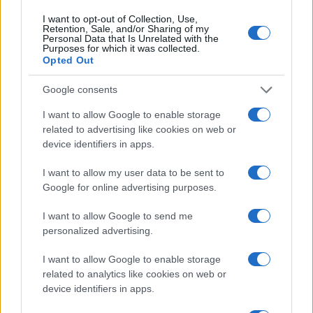
sinistra ha condotto una guerra aperta,
I want to opt-out of Collection, Use,
Retention, Sale, and/or Sharing of my
annunciando l’intenzione di porre fine a tutti i
Personal Data that Is Unrelated with the
Purposes for which it was collected.
contratti di esplorazione e produzione di gas
Opted Out
naturale in nome della “giustizia ambientale”, che
porrà fine all’autosufficienza di gas naturale della
Google consents
nazione. Intanto, ieri, l’economista italo
I want to allow Google to enable storage
statunitense atea e pro aborto Mariana
related to advertising like cookies on web or
device identifiers in apps.
Mazzucato, che
indirizza la nuova politica
economica propugnata da Papa Francesco
era con
I want to allow my user data to be sent to
Petro
per dargli tutto il suo appoggio
.
Google for online advertising purposes.
I want to allow Google to send me
Il 72 per cento dei cubani vive al di sotto della
personalized advertising.
soglia di povertà e soffre la fame
I want to allow Google to enable storage
related to analytics like cookies on web or
L’Osservatorio cubano dei diritti umani (OCDH) ha
device identifiers in apps.
denunciato ieri che oltre il 72 per cento dei cubani