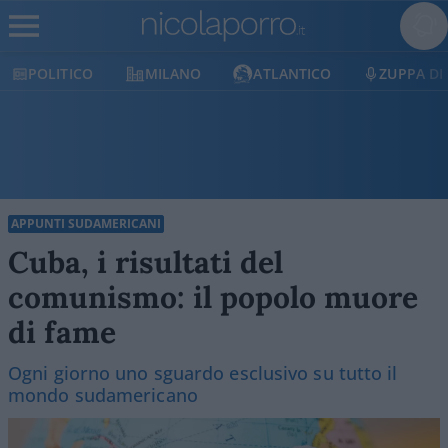
MILANO
ATLANTICO
ZUPPA DI PORRO
E
APPUNTI SUDAMERICANI
Cuba, i risultati del
comunismo: il popolo muore
di fame
Ogni giorno uno sguardo esclusivo su tutto il
mondo sudamericano