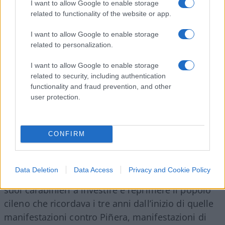
I want to allow Google to enable storage
dell’isola vive al di sotto della soglia di povertà,
related to functionality of the website or app.
soffrendo la fame nel suo quinto rapporto sullo
stato dei diritti sociali a Cuba. I dati, raccolti dopo
I want to allow Google to enable storage
related to personalization.
aver effettuato 1.227 interviste in 59 comuni di 14
delle 16 province di Cuba, confermano il crescente
I want to allow Google to enable storage
deterioramento delle condizioni di vita, dei diritti,
related to security, including authentication
functionality and fraud prevention, and other
nonché le crisi strutturali.
user protection.
Diosdado Cabello attacca di nuovo Boric:
“immorale” e “repressivo”
CONFIRM
“È un grande immorale! Che dopo aver fatto il giro
Data Deletion
Data Access
Privacy and Cookie Policy
del mondo per parlare di diritti umani, mandi i
suoi carabinieri a investire e reprimere il popolo
cileno che ricordava i tre anni dall’inizio di quelle
manifestazioni contro Piñera, manifestazioni di