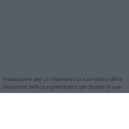
Tralasciamo per un momento la sua lettura della
situazione bellica e prendiamo per buona la sua
convinzione di non essere putiniano. Lo può
provare facilmente, correggendo tutta una serie di
falsi messi in circolazione dal Cremlino.
Cominciamo dal negoziato di Istanbul, per non
sovraccaricarlo di lavoro. Istanbul. Travaglio ripete