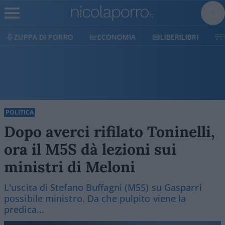
ECONOMIA
LIBERILIBRI
SHOP
SOSTIENICI
POLITICA
Dopo averci rifilato Toninelli,
ora il M5S dà lezioni sui
ministri di Meloni
L'uscita di Stefano Buffagni (M5S) su Gasparri
possibile ministro. Da che pulpito viene la
predica...