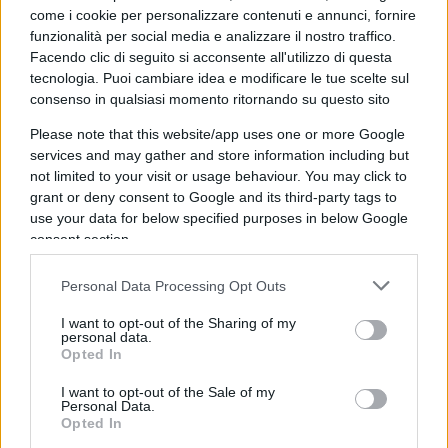
talk trasmesso da
Skytg24
, “scimmie al volante” i
come i cookie per personalizzare contenuti e annunci, fornire
dilettanti allo sbaraglio del M5s, sostenendo che
funzionalità per social media e analizzare il nostro traffico.
Facendo clic di seguito si acconsente all'utilizzo di questa
“questo Paese scandito dai proclami di Di Maio è
tecnologia. Puoi cambiare idea e modificare le tue scelte sul
raccapricciante.” Erano i tempi, per noi liberali da
consenso in qualsiasi momento ritornando su questo sito
incubo, in cui veniva annunciata
l’abolizione
Please note that this website/app uses one or more Google
della povertà da un balcone di Palazzo Chigi
e
services and may gather and store information including but
si raccontava, tra le tante frottole propalate dai
not limited to your visit or usage behaviour. You may click to
grillini, che risparmiando sulle spese militari –
grant or deny consent to Google and its third-party tags to
use your data for below specified purposes in below Google
una briciola rispetto al grosso della nostra
consent section.
smisurata spesa pubblica – e su altri capitoli
marginali, si sarebbero trovati pronta cassa
Personal Data Processing Opt Outs
trenta/quaranta miliardi di euro da destinare ai
I want to opt-out of the Sharing of my
bisogni della cittadinanza.
personal data.
Opted In
I want to opt-out of the Sale of my
Personal Data.
Ora, personalmente non ho mai nutrito
Opted In