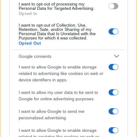
particolare simpatia per il succitato Gasparri,
I want to opt-out of processing my
tuttavia, dopo i disastri che hanno combinato i
Personal Data for Targeted Advertising.
Opted In
grillini al governo, alias elefanti nella cristalleria,
ben venga gente di esperienza
a gestire quella
I want to opt-out of Collection, Use,
Retention, Sale, and/or Sharing of my
che si preannuncia come la più grave crisi
Personal Data that Is Unrelated with the
Purposes for which it was collected.
economica del dopoguerra.
Opted Out
Google consents
Una crisi che si prospetta lunga e devastante e
che per loro fortuna i “competenti” dell’onestà a 5
I want to allow Google to enable storage
related to advertising like cookies on web or
stelle affronteranno dai ben più comodi banchi
device identifiers in apps.
dell’opposizione.
I want to allow my user data to be sent to
Google for online advertising purposes.
Claudio Romiti, 17 ottobre 2022
I want to allow Google to send me
personalized advertising.
#GRILLINI
#MAURIZIO GASPARRI
I want to allow Google to enable storage
#STEFANO BUFFAGNI
related to analytics like cookies on web or