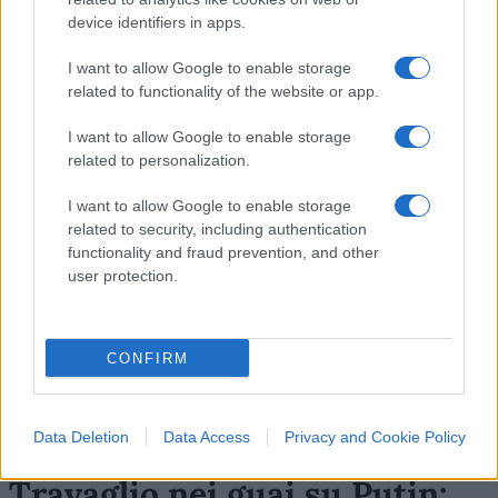
device identifiers in apps.
34
I want to allow Google to enable storage
related to functionality of the website or app.
Leggi i commenti
I want to allow Google to enable storage
related to personalization.
SEDUTE SATIRICHE
I want to allow Google to enable storage
Vignetta del 07/08/2026
related to security, including authentication
functionality and fraud prevention, and other
user protection.
Vai all'archivio delle vignette
CONFIRM
Data Deletion
Data Access
Privacy and Cookie Policy
Travaglio nei guai su Putin: