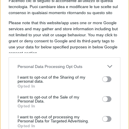
Facendo clic di seguito si acconsente all'utilizzo di questa
che sa molto di finanza e poco di industria, o
tecnologia. Puoi cambiare idea e modificare le tue scelte sul
forse
Claudio Granata
, astuto lobbista dell’Eni di
consenso in qualsiasi momento ritornando su questo sito
Claudio Descalzi. Chissà se avrà da ridire
il
Please note that this website/app uses one or more Google
ministro Cingolani
che, tra le varie gaffe, ha fatto
services and may gather and store information including but
ridere l’intero Parlamento quando ha chiesto al
not limited to your visit or usage behaviour. You may click to
grant or deny consent to Google and its third-party tags to
Presidente di turno una lavagna per illustrare
use your data for below specified purposes in below Google
meglio le sue bislacche teorie tra carbone e
consent section.
nucleare.
Personal Data Processing Opt Outs
I want to opt-out of the Sharing of my
personal data.
Sempre in nome della discontinuità, Palazzo Chigi
Opted In
è pronto a
smantellare da Fincantieri
anche una
I want to opt-out of the Sale of my
coppia di ferro come quella formata da
Personal Data.
Opted In
Giampiero Massolo
e
Giuseppe Bono
, che
hanno fatto della società un’eccellenza nel
I want to opt-out of processing my
Personal Data for Targeted Advertising.
mondo, e proprio in un momento come questo -
Opted In