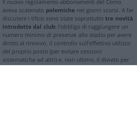
Il nuovo regolamento abbonamenti del Como
aveva scatenato
polemiche
nei giorni scorsi. A far
discutere i tifosi sono state soprattutto
tre novità
introdotte dal club
: l’obbligo di raggiungere un
numero minimo di presenze allo stadio per avere
diritto al rinnovo, il controllo sull’effettivo utilizzo
del proprio posto (per evitare cessioni
sistematiche ad altri) e, non ultimo, il divieto per
gli abbonati di indossare i colori della squadra
avversaria. Regole percepite da molti come troppo
invasive nei confronti di chi un titolo d’accesso lo
ha comunque pagato di tasca propria e che hanno
alimentato il sospetto (poi rivelatosi in parte
infondato) che il club potesse arrivare a ritirare
l’abbonamento nel corso della stessa stagione.