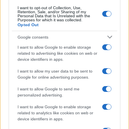
come riservatamente sussurra anche Mattarella –
I want to opt-out of Collection, Use,
dove occorrerebbe la loro esperienza con i prezzi
Retention, Sale, and/or Sharing of my
Personal Data that Is Unrelated with the
delle materie prime alle stelle.
Purposes for which it was collected.
Opted Out
Diversamente, gli illuminati dall’aura di Palazzo
Google consents
Chigi potrebbero cogliere la tragica occasione
I want to allow Google to enable storage
della guerra per
unire Leonardo e Fincantieri
e
related to advertising like cookies on web or
farne un colosso della Difesa che ci aiuterebbe
device identifiers in apps.
anche in politica estera, oppure pensare ad una
I want to allow my user data to be sent to
fusione tra Snam e Terna, quest’ultima guidata
Google for online advertising purposes.
con mano sicura da
Stefano Donnarumma
, i cui
ricavi sono saliti a 2,6 miliardi di euro. Un
I want to allow Google to send me
personalized advertising.
progetto innovativo che faciliterebbe
l’approvvigionamento sul mercato diversificando il
I want to allow Google to enable storage
rischio sul gas. Ma per questo servirebbe una
related to analytics like cookies on web or
leadership più esperta sui piani industriali in
device identifiers in apps.
Cassa Depositi e Prestiti, dove
Dario