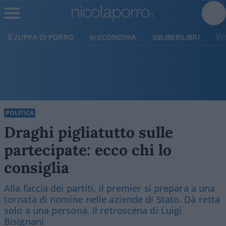
ECONOMIA
LIBERILIBRI
SHOP
SOSTIENICI
POLITICA
Draghi pigliatutto sulle
partecipate: ecco chi lo
consiglia
Alla faccia dei partiti, il premier si prepara a una
tornata di nomine nelle aziende di Stato. Dà retta
solo a una persona. Il retroscena di Luigi
Bisignani