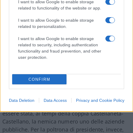
I want to allow Google to enable storage
Scannapieco
, con le sue mille pruderie, non
related to functionality of the website or app.
riesce a firmare neppure un accordo non
I want to allow Google to enable storage
vincolante con Tim, lasciata in balìa del mercato e
related to personalization.
dei Fondi speculativi di mezzo mondo.
I want to allow Google to enable storage
related to security, including authentication
functionality and fraud prevention, and other
E visto che entriamo nella sfera del
Mef
, nella cui
user protection.
orbita c’è anche formalmente
Sace
, si attende
anche
la decapitazione dell’Ad Pierfrancesco
CONFIRM
Latini
(il presidente Rodolfo Errore, annusata
l’aria, ha intelligentemente tolto il disturbo e si è
trovato un altro posto), dove vorrebbero mettere,
Data Deletion
Data Access
Privacy and Cookie Policy
come Ceo,
Alessandra Ricci
, tristemente nota per
essere stata, ai tempi della coppia Castellaneta-
Castellano, la nemica numero uno delle aziende
pubbliche. Per la poltrona di presidente, invece,