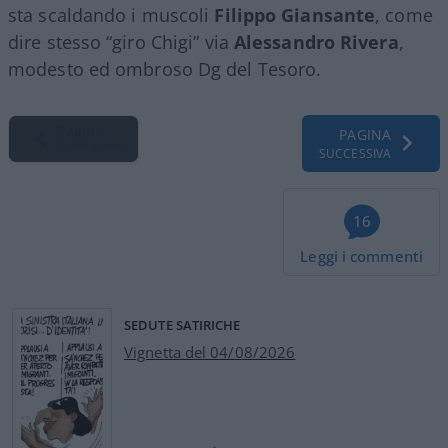
sta scaldando i muscoli
Filippo Giansante
, come
dire stesso “giro Chigi” via
Alessandro Rivera
,
modesto ed ombroso Dg del Tesoro.
Pagina
PAGINA
Precedente
SUCCESSIVA
16
Leggi i commenti
SEDUTE SATIRICHE
Vignetta del 04/08/2026