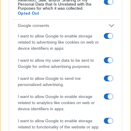
accodarsi al mainstream. Che quella sarebbe la
Personal Data that Is Unrelated with the
strada più comoda, lo dimostrano le tante critiche
Purposes for which it was collected.
Opted Out
ricevute da Giambelli su Twitter. Evidentemente, il
pubblico di questa musica, apparentemente così
Google consents
irriverente, è più appiattito sul politicamente
I want to allow Google to enable storage
corretto dei propri idoli. Sarà per questo che
related to advertising like cookies on web or
qualcun altro, magari per il bene della saccoccia,
device identifiers in apps.
si allinea al pensiero dominante?
I want to allow my user data to be sent to
Google for online advertising purposes.
#EMIS KILLA
#FEDEZ
I want to allow Google to send me
#POLITICAMENTE CORRETTO
personalized advertising.
I want to allow Google to enable storage
44
related to analytics like cookies on web or
Leggi i commenti
device identifiers in apps.
I want to allow Google to enable storage
related to functionality of the website or app.
SEDUTE SATIRICHE