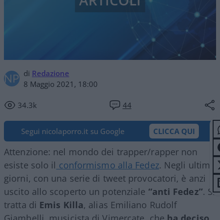
ARTICOLI
di
Redazione
8 Maggio 2021, 18:00
34.3k
44
Segui nicolaporro.it su Google
CLICCA QUI
Attenzione: nel mondo dei trapper/rapper non
esiste solo il
conformismo alla Fedez
. Negli ultimi
giorni, con una serie di tweet provocatori, è anzi
uscito allo scoperto un potenziale
“anti Fedez”
. Si
tratta di
Emis Killa
, alias Emiliano Rudolf
Giambelli, musicista di Vimercate, che
ha deciso