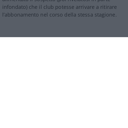
infondato) che il club potesse arrivare a ritirare
l’abbonamento nel corso della stessa stagione.
Di fronte a queste critiche, il presidente del Como,
Mirwan Suwarso
, è intervenuto di persona con
una serie di stories su Instagram per chiarire la