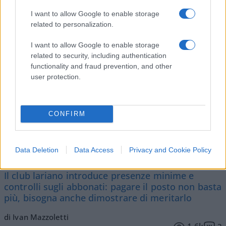
Vignetta del 04/08/2026
I want to allow Google to enable storage
related to personalization.
I want to allow Google to enable storage
related to security, including authentication
Vai all'archivio delle vignette
functionality and fraud prevention, and other
user protection.
CONFIRM
Il Como e l’assurda pretesa di
controllare chi ha già pagato
Data Deletion
Data Access
Privacy and Cookie Policy
Il club lariano introduce presenze minime e
controlli sugli abbonati: pagare il posto non basta
più, bisogna anche dimostrare di meritarlo
di Ivan Mazzoletti