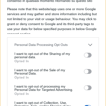
consenso in qualsiasi momento ritornando su questo sito
Please note that this website/app uses one or more Google
services and may gather and store information including but
not limited to your visit or usage behaviour. You may click to
grant or deny consent to Google and its third-party tags to
use your data for below specified purposes in below Google
consent section.
Personal Data Processing Opt Outs
I want to opt-out of the Sharing of my
personal data.
Opted In
I want to opt-out of the Sale of my
Personal Data.
E
a proposito di Disney, Emis ironizza
: “Mi
Opted In
guardo Frozen con mia figlia, speriamo nessuno
I want to opt-out of processing my
s’incazzi perché il pupazzo di neve l’han fatto
Personal Data for Targeted Advertising.
bianco”. Insomma, finalmente un artista ha il
Opted In
coraggio di andare controcorrente, di non
I want to opt-out of Collection, Use,
Retention, Sale, and/or Sharing of my