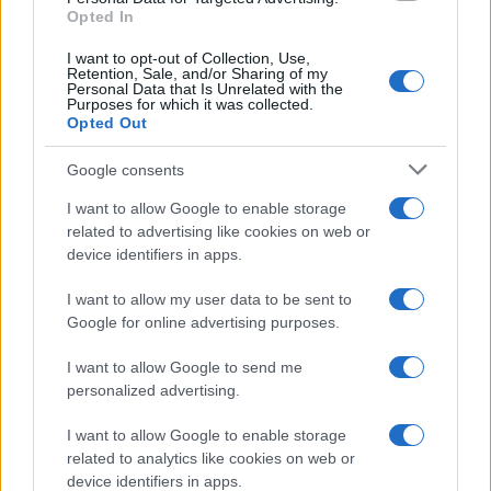
gestione non della cosa pubblica, ma della sua
Opted In
vanità:
Rocco Casalino
e
Marco Travaglio
. Su
I want to opt-out of Collection, Use,
tutto una macchina mediatica monstre, fatta di
Retention, Sale, and/or Sharing of my
Personal Data that Is Unrelated with the
sondaggi e di immagini costruite a tavolino nei
Purposes for which it was collected.
Opted Out
corridoi di Palazzo Chigi o negli angoli delle strade
attorno. La pandemia è sì una tragedia, ma è
Google consents
anche l’occasione per un governo di dare prova di
I want to allow Google to enable storage
efficienza e serietà e non la farsa alla quale
related to advertising like cookies on web or
assistiamo, dai banchi di scuola a rotelle al caos
device identifiers in apps.
incomprensibile dei colori che cambiano ad horas
I want to allow my user data to be sent to
e dei divieti schizofrenici.
Google for online advertising purposes.
#CRISI GOVERNO
#GIUSEPPE CONTE
I want to allow Google to send me
personalized advertising.
Pagina
PAGINA
Precedente
I want to allow Google to enable storage
SUCCESSIVA
related to analytics like cookies on web or
device identifiers in apps.