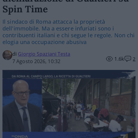
Spin Time
Il sindaco di Roma attacca la proprietà
dell'immobile. Ma a essere infuriati sono i
contribuenti italiani e chi segue le regole. Non chi
elogia una occupazione abusiva
di
Giorgio Spaziani Testa
1.6k
2
7 Agosto 2026, 10:32