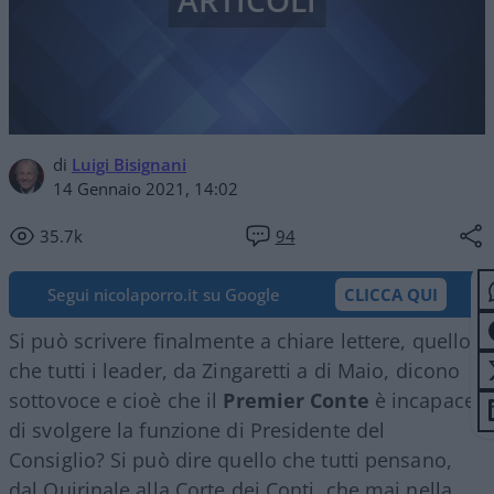
ARTICOLI
di
Luigi Bisignani
14 Gennaio 2021, 14:02
35.7k
94
Segui nicolaporro.it su Google
CLICCA QUI
Si può scrivere finalmente a chiare lettere, quello
che tutti i leader, da Zingaretti a di Maio, dicono
sottovoce e cioè che il
Premier Conte
è incapace
di svolgere la funzione di Presidente del
Consiglio? Si può dire quello che tutti pensano,
dal Quirinale alla Corte dei Conti, che mai nella