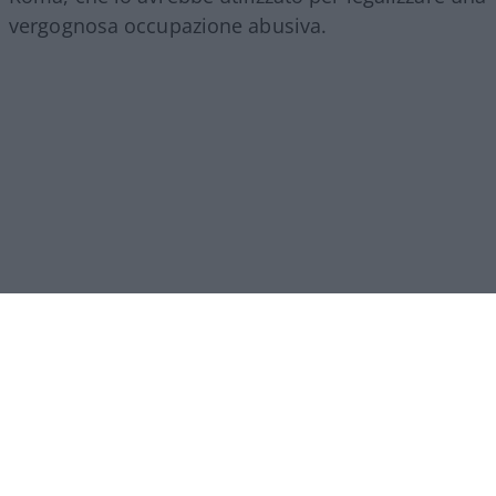
vergognosa occupazione abusiva.
Irritato deve essere chi da 13 anni ha la proprietà
ma non il possesso dell’immobile.
Irritato deve essere ogni contribuente italiano,