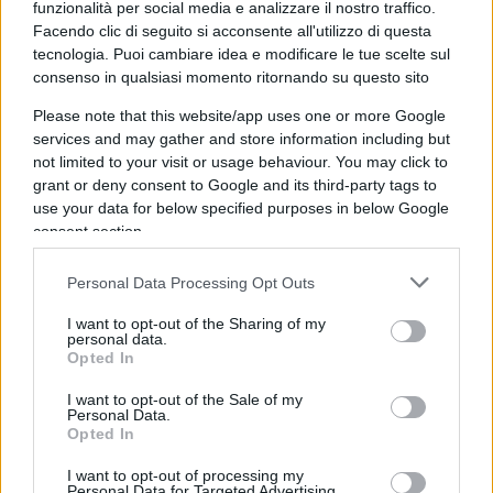
funzionalità per social media e analizzare il nostro traffico.
difesa ad oltranza di una delega che, anziché un
Facendo clic di seguito si acconsente all'utilizzo di questa
onere, sembra solo una voglia di onore che
tecnologia. Puoi cambiare idea e modificare le tue scelte sul
consenso in qualsiasi momento ritornando su questo sito
nasconde una bulimia di potere senza precedenti
nel nostro Paese?
Please note that this website/app uses one or more Google
services and may gather and store information including but
not limited to your visit or usage behaviour. You may click to
Premier autoreferenziale
grant or deny consent to Google and its third-party tags to
use your data for below specified purposes in below Google
consent section.
Questi sono i motivi per i quali, che piaccia o no,
Personal Data Processing Opt Outs
questa crisi è salutare per far uscire il governo
Conte bis dalla melassa in cui si è ficcato. Un
I want to opt-out of the Sharing of my
personal data.
Premier che è uno, nessuno e centomila. Solo al
Opted In
comando, ma non decide, non ascolta nessuno,
I want to opt-out of the Sale of my
autoreferenziale, che fa fare anticamera anche
Personal Data.
Opted In
agli ospiti più illustri e che risponde solo ai
dioscuri che si è scelto e che lo guidano nella
I want to opt-out of processing my
Personal Data for Targeted Advertising.