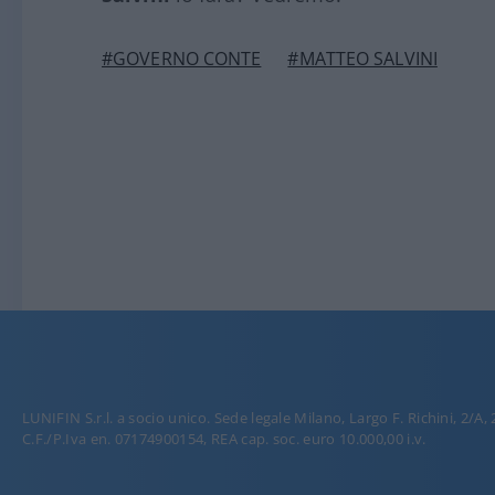
#GOVERNO CONTE
#MATTEO SALVINI
LUNIFIN S.r.l. a socio unico. Sede legale Milano, Largo F. Richini, 2/A,
C.F./P.Iva en. 07174900154, REA cap. soc. euro 10.000,00 i.v.