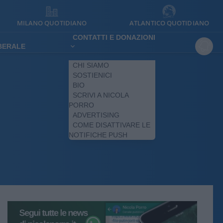
MILANO QUOTIDIANO
ATLANTICO QUOTIDIANO
CONTATTI E DONAZIONI
IBERALE
CHI SIAMO
SOSTIENICI
BIO
SCRIVI A NICOLA
PORRO
ADVERTISING
COME DISATTIVARE LE
NOTIFICHE PUSH