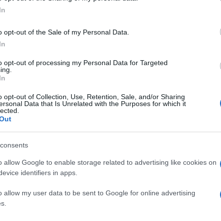
oi, però hanno un grande potere. Se sei
In
i colpevole, galleggia, ma non sfidarli.
 comportato come i suoi colleghi e coetanei
o opt-out of the Sale of my Personal Data.
che erano, eticamente, come o peggio di lui
In
 loro successori), avrebbe speso molto meno
to opt-out of processing my Personal Data for Targeted
agine, pagando, di contro, un prezzo molto
ing.
In
o opt-out of Collection, Use, Retention, Sale, and/or Sharing
ersonal Data that Is Unrelated with the Purposes for which it
io del nuovo governo giallo-verde e a otto
lected.
Out
consents
o allow Google to enable storage related to advertising like cookies on
 un incrociatore destinato all’arsenale, zeppo
evice identifiers in apps.
arinai, nessun mozzo, tanti potenziali
o allow my user data to be sent to Google for online advertising
uo destino è segnato, resterà in bacino fino a
s.
 dell’Ammiraglio reggerà.
Strategicamente