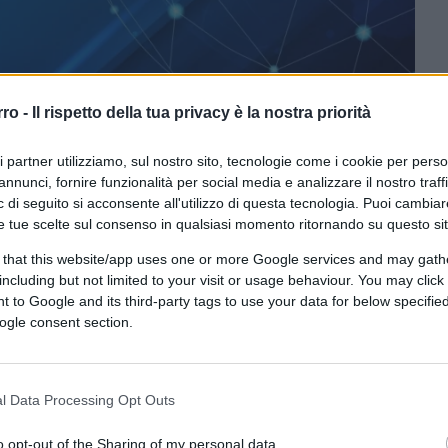
rro -
Il rispetto della tua privacy è la nostra priorità
ferite su Google
CLICCA QUI
ri partner utilizziamo, sul nostro sito, tecnologie come i cookie per pers
annunci, fornire funzionalità per social media e analizzare il nostro traff
lo è, come spesso succede, a sua insaputa.
 di seguito si acconsente all'utilizzo di questa tecnologia. Puoi cambiar
e tue scelte sul consenso in qualsiasi momento ritornando su questo si
 milioni richiesti dalla Magistratura alla
ui come suo successore, cambierà per
 that this website/app uses one or more Google services and may gath
così l’accusa di sequestro aggravato per la
including but not limited to your visit or usage behaviour. You may click 
 to Google and its third-party tags to use your data for below specifi
nni di galera.
ogle consent section.
ere e operare in Italia è
non mettersi mai
l Data Processing Opt Outs
 e senza polemica alcuna. I magistrati sono,
o opt-out of the Sharing of my personal data.