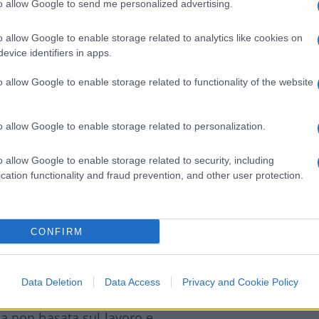
i con il bolso Matteo Renzi (anche lui
to allow Google to send me personalized advertising.
me set cinematografico), non può rimanere
mma è in un
cul de sac
.
o allow Google to enable storage related to analytics like cookies on
evice identifiers in apps.
ce a liberarsi di
Matteo
Renzi
(protetto da
o allow Google to enable storage related to functionality of the website
a) che ha sì perso la “cadrega” ma mantiene
mpo, il Pd ha capito che se accetta
o allow Google to enable storage related to personalization.
i suicida definitivamente.
o allow Google to enable storage related to security, including
cation functionality and fraud prevention, and other user protection.
a un’opposizione partitica
, ma solo (si fa
hi delle istituzioni, l’alta burocrazia,
CONFIRM
lato nei gangli vitali del potere. Il problema
i pigliare. L’idea che il mercato sappia
ientrata, sopra tutto sta rientrando la
Data Deletion
Data Access
Privacy and Cookie Policy
oldi” e non “fantozziane diseguaglianze”. E
 non basata sul lavoro e