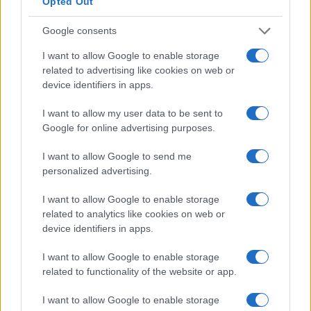
norme di sicurezza anti contagio, andando a
Opted Out
sovvertire addirittura il concetto di “inclusività”
Google consents
che è proprio del museo.
I want to allow Google to enable storage
related to advertising like cookies on web or
#COVID
#GREEN PASS
device identifiers in apps.
Pagina
PAGINA
I want to allow my user data to be sent to
Precedente
SUCCESSIVA
Google for online advertising purposes.
I want to allow Google to send me
personalized advertising.
64
Leggi i commenti
I want to allow Google to enable storage
related to analytics like cookies on web or
device identifiers in apps.
SEDUTE SATIRICHE
I want to allow Google to enable storage
Vignetta del 04/08/2026
related to functionality of the website or app.
I want to allow Google to enable storage