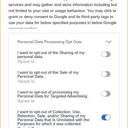
services and may gather and store information including but
not limited to your visit or usage behaviour. You may click to
grant or deny consent to Google and its third-party tags to
Sulla stessa linea è
Andrea Camperio Ciani
,
use your data for below specified purposes in below Google
docente ordinario all’Università degli studi di
consent section.
Padova per le cattedre di Etologia, Psicobiologia e
Personal Data Processing Opt Outs
Psicologia evoluzionistica. Sempre a motivo del
green pass, in Alto Adige, venti persone tra
I want to opt-out of the Sharing of my
personal data.
docenti e personale Ata si sono dimesse dalla
Opted In
scuola, e altri 58 dipendenti sono stati sospesi. Si
I want to opt-out of the Sale of my
dimette anche
Fabrizio Masucci
, presidente e
Personal Data.
Opted In
direttore della Cappella Sansevero a Napoli, dopo
quasi 11 anni di carriera alla guida del noto
I want to opt-out of processing my
Personal Data for Targeted Advertising.
museo, custode del celeberrimo Cristo Velato.
Opted In
L’imposizione del green pass, secondo Masucci,
I want to opt-out of Collection, Use,
costituirebbe una
misura eccessiva e non
Retention, Sale, and/or Sharing of my
Personal Data that Is Unrelated with the
giustificata
in un luogo già provvisto di tutte le
Purposes for which it was collected.