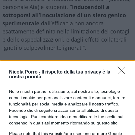
personale Ata) e studenti,
“inducendoli a
sottoporsi all’inoculazione di un siero genico
sperimentale
dall’efficacia non ancora
esattamente definita nella limitazione dei contagi
e delle ospedalizzazioni, e dagli effetti collaterali
ignoti o colpevolmente ignorati”.
Situazione analoga è quella di
Francesca Del
Nicola Porro -
Il rispetto della tua privacy è la
Santo
, 46enne ormai ex professoressa di biologia
nostra priorità
a Salice, in Provincia di Pordenone, che di fronte
alla scelta di aderire o meno al green pass
ha
Noi e i nostri partner utilizziamo, sul nostro sito, tecnologie
deciso di rassegnare le dimissioni
. “Non navigo
come i cookie per personalizzare contenuti e annunci, fornire
funzionalità per social media e analizzare il nostro traffico.
nell’oro e non ho rendite: mi mancheranno molto
Facendo clic di seguito si acconsente all'utilizzo di questa
gli studenti ma la priorità è quella di una scelta
tecnologia. Puoi cambiare idea e modificare le tue scelte sul
etica”, ha commentato la 46enne ormai ex
consenso in qualsiasi momento ritornando su questo sito
professoressa di biologia.
Please note that this website/app uses one or more Google