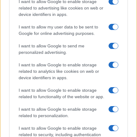
I want to allow Google to enable storage
dei piccoli Warren Buffet (che di cantonate ne ha
related to advertising like cookies on web or
device identifiers in apps.
prese anche lui) altrimenti la percezione che di voi
avrà il cliente sarà appunto quella di tipo sub a),
I want to allow my user data to be sent to
con tutte le conseguenze del caso.
Google for online advertising purposes.
I want to allow Google to send me
personalized advertising.
Più interessante, invece, è analizzare meglio il
I want to allow Google to enable storage
contenuto della consulenza secondo la logica sub
related to analytics like cookies on web or
b). Riprendendo Gardenal e Rigoni:
“Convincere gli
device identifiers in apps.
investitori che il valore aggiunto di una consulenza
I want to allow Google to enable storage
agli investitori, che supporta il cliente in scelte
related to functionality of the website or app.
complesse, può essere maggiore di quello di una
consulenza d’investimenti, che persegue extra-
I want to allow Google to enable storage
related to personalization.
rendimenti, è un compito difficile”
.
I want to allow Google to enable storage
Ok, è difficile; ma è proprio questo il compito del
related to security, including authentication