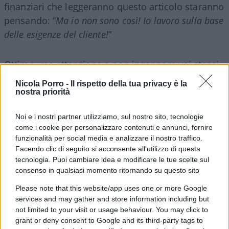
finanziari che leggeranno questo articolo staranno
pensando: “
Ma io non sono così! Io lavoro sulla base
delle esigenze del cliente!
”
Ottimo, ma attenzione a non ingannare voi stessi,
ovvero ad utilizzare una comunicazione non
Nicola Porro -
Il rispetto della tua privacy è la
coerente con quanto ritenete di essere. Ad
nostra priorità
esempio, proprio in questo periodo, quanti post
Noi e i nostri partner utilizziamo, sul nostro sito, tecnologie
di consulenti vedo sui social che “inneggiano” alla
come i cookie per personalizzare contenuti e annunci, fornire
bellezza dei rimbalzi di borsa dopo le crisi –
funzionalità per social media e analizzare il nostro traffico.
l’ultimo, e a mio avviso più emblematico, propone
Facendo clic di seguito si acconsente all'utilizzo di questa
il boom dello SP500 dopo la spagnola del 1918-
tecnologia. Puoi cambiare idea e modificare le tue scelte sul
consenso in qualsiasi momento ritornando su questo sito
1920, come se il mondo di oggi potesse essere
paragonato,
d’emblée,
a quello di 100 anni fa. E,
Please note that this website/app uses one or more Google
services and may gather and store information including but
comunque, dopo il 1920, oltre al boom dello
not limited to your visit or usage behaviour. You may click to
SP500 c’è stato anche un certo ventennio
grant or deny consent to Google and its third-party tags to