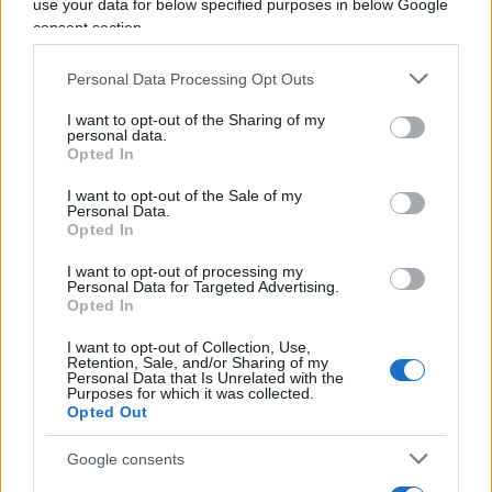
caratterizzato da totalitarismi, eccidi, ed una
use your data for below specified purposes in below Google
seconda guerra mondiale. Direi che è meglio non
consent section.
ripetere.
Personal Data Processing Opt Outs
I want to opt-out of the Sharing of my
personal data.
Opted In
Ora,
pensare che le Borse mondiali si
riprenderanno è lecito; e tutti speriamo che
I want to opt-out of the Sale of my
Personal Data.
avvenga al più presto
.
Così come è lecito, anzi
Opted In
doveroso,
gestire in questo momento
I want to opt-out of processing my
l’emotività
dei clienti per evitare vendite dettate
Personal Data for Targeted Advertising.
dal panico; ed ancora, indicare ai clienti che
Opted In
tramite un
investimento graduale
si possono
I want to opt-out of Collection, Use,
sfruttare i momenti di volatilità dei mercati deve
Retention, Sale, and/or Sharing of my
Personal Data that Is Unrelated with the
essere considerato, a mio avviso, un
Purposes for which it was collected.
Opted Out
suggerimento saggio.
Google consents
Ma non cadete nella tentazione di voler diventare