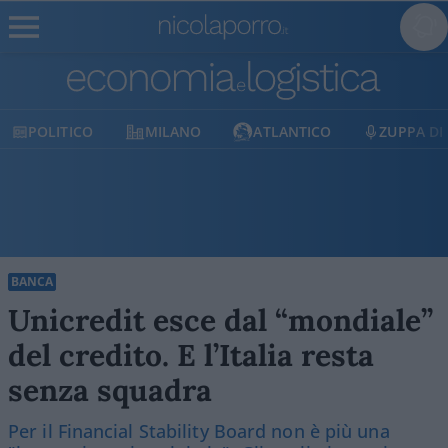
POLITICO
MILANO
ATLANTICO
ZUPPA DI
BANCA
Unicredit esce dal “mondiale”
del credito. E l’Italia resta
senza squadra
Per il Financial Stability Board non è più una