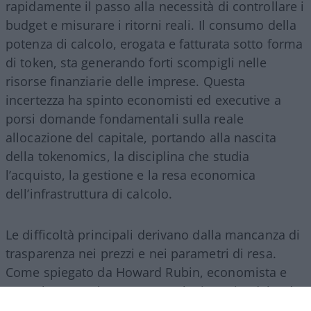
rapidamente il passo alla necessità di controllare i
budget e misurare i ritorni reali. Il consumo della
potenza di calcolo, erogata e fatturata sotto forma
di token, sta generando forti scompigli nelle
risorse finanziarie delle imprese. Questa
incertezza ha spinto economisti ed executive a
porsi domande fondamentali sulla reale
allocazione del capitale, portando alla nascita
della tokenomics, la disciplina che studia
l’acquisto, la gestione e la resa economica
dell’infrastruttura di calcolo.
Le difficoltà principali derivano dalla mancanza di
trasparenza nei prezzi e nei parametri di resa.
Come spiegato da Howard Rubin, economista e
consulente per la spesa tecnologica aziendale, “è
una valuta di cui non si ha l’istinto di sapere cosa