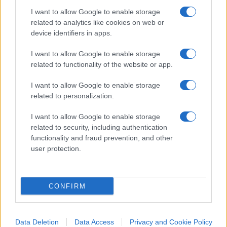
forti significa per un Paese disporre un po’ di
I want to allow Google to enable storage
flessibilità in più nella
gestione del debito
related to analytics like cookies on web or
pubblico
, delle grandi opere come il Ponte sullo
device identifiers in apps.
Stretto di Messina o di eventuali emergenze, per
esempio
sui mutui e il mercato della casa
.
I want to allow Google to enable storage
related to functionality of the website or app.
Ma forse più ancora colpisce che a entrare nel
I want to allow Google to enable storage
related to personalization.
circuito delle banche sistemiche selezionate dal
Financial Stability Board
sia stato un altro
I want to allow Google to enable storage
gruppo cinese, con cui salgono a cinque le
related to security, including authentication
functionality and fraud prevention, and other
squadre del Dragone. Quanto all’Italia sono invece
user protection.
sette le banche sistemiche nazionali: alle spalle di
Intesa e di Unicredit, figurano il Banco Popolare,
Bper, Bnl, Mediobanca e il comparto delle Bcc con
CONFIRM
Iccrea.
Data Deletion
Data Access
Privacy and Cookie Policy