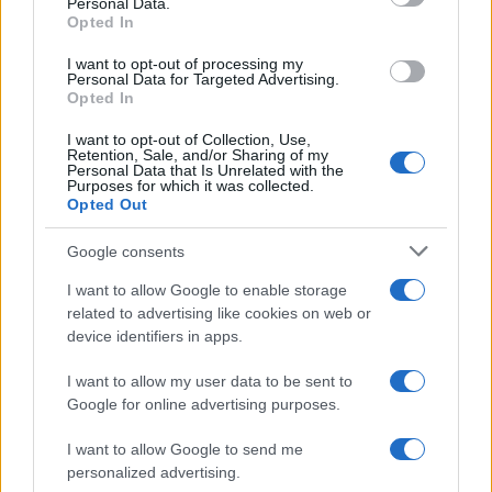
Insieme a Unicredit, l’unica che ad oggi avrebbe le
Personal Data.
Opted In
forze per giocare da protagonista nello stadio
internazionale è
Intesa Sanpaolo
.
I want to opt-out of processing my
Personal Data for Targeted Advertising.
Opted In
Proprio ieri Ca’ de Sass ha visto gli analisti di
I want to opt-out of Collection, Use,
Jefferies
promuovere a pieni voti il lavoro di
Retention, Sale, and/or Sharing of my
Personal Data that Is Unrelated with the
diversificazione svolto dall’amministratore
Purposes for which it was collected.
Opted Out
delegato Carlo Messina portando la banca da un
lato a crescere nel fruttuoso business del
Google consents
risparmio gestito e dall’altro a investire nella
I want to allow Google to enable storage
frontiera del digitale, comprese l’
intelligenza
related to advertising like cookies on web or
artificiale
e le
missioni spaziali della SpaceX di
device identifiers in apps.
Elon Musk
.
I want to allow my user data to be sent to
Google for online advertising purposes.
I want to allow Google to send me
Sapere di poter contare su banche più grandi e
personalized advertising.