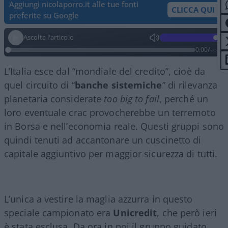
Aggiungi nicolaporro.it alle tue fonti
CLICCA QUI
preferite su Google
Ascolta l'articolo
0:00
/
--:--
L’Italia esce dal “mondiale del credito”, cioè da
quel circuito di “
banche sistemiche
” di rilevanza
planetaria considerate
too big to fail
, perché un
loro eventuale crac provocherebbe un terremoto
in Borsa e nell’economia reale. Questi gruppi sono
quindi tenuti ad accantonare un cuscinetto di
capitale aggiuntivo per maggior sicurezza di tutti.
L’unica a vestire la maglia azzurra in questo
speciale campionato era
Unicredit
, che però ieri
è stata esclusa. Da ora in poi il gruppo guidato