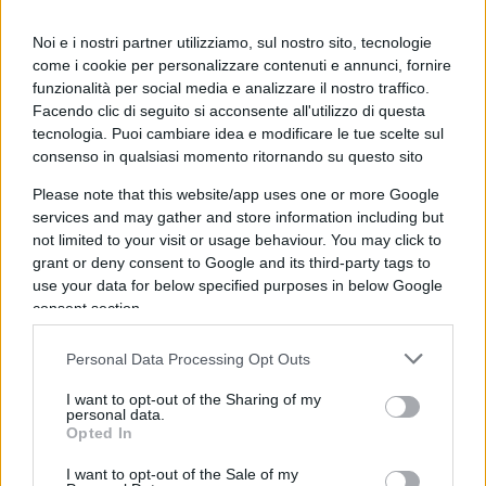
così come la Gran Bretagna; Germania e Spagna
sono invece ferme quota uno.
Noi e i nostri partner utilizziamo, sul nostro sito, tecnologie
come i cookie per personalizzare contenuti e annunci, fornire
funzionalità per social media e analizzare il nostro traffico.
Facendo clic di seguito si acconsente all'utilizzo di questa
tecnologia. Puoi cambiare idea e modificare le tue scelte sul
L’Italia, fresca di firma del
nuovo contratto
consenso in qualsiasi momento ritornando su questo sito
nazionale dei bancari
che mette in busta paga 435
euro di aumento, dovrebbe riflettere sulla
Please note that this website/app uses one or more Google
services and may gather and store information including but
distanza esistente in termini di pesi massimi del
not limited to your visit or usage behaviour. You may click to
credito anche rispetto a Madrid. Il prossimo
grant or deny consent to Google and its third-party tags to
gradino è la costruzione del terzo polo bancario
use your data for below specified purposes in below Google
consent section.
avviato con la
vendita del 25% di Monte Paschi da
parte del ministero dell’Economia
. Una mossa
Personal Data Processing Opt Outs
importante in prospettiva dell’atteso
consolidamento su scala europea, che
I want to opt-out of the Sharing of my
personal data.
probabilmente scatterà quando a Bruxelles si
Opted In
raggiungerà un accordo sull’unione bancaria.
I want to opt-out of the Sale of my