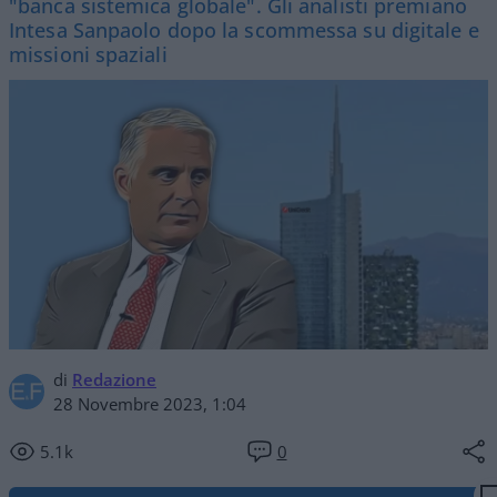
"banca sistemica globale". Gli analisti premiano
Intesa Sanpaolo dopo la scommessa su digitale e
missioni spaziali
di
Redazione
28 Novembre 2023, 1:04
5.1k
0