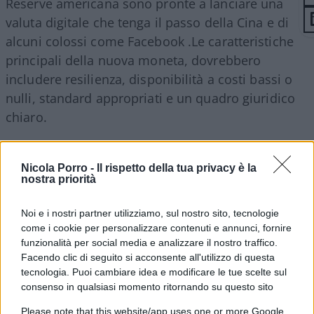
Reserve americana sono pronte a lanciare una
valuta digitale che tenga il passo della Cina e di
alcuni colossi come Facebook .Le caratteristiche
principali della nuova moneta, dovrebbero
includere resilienza, disponibilità a costi bassi o
nulli, standard appropriati e un quadro giuridico
chiaro.
Nicola Porro -
Il rispetto della tua privacy è la
L’aumento dei pagamenti senza contanti da
nostra priorità
quando i blocchi per combattere la pandemia
Noi e i nostri partner utilizziamo, sul nostro sito, tecnologie
hanno accelerato il modo in cui la tecnologia sta
come i cookie per personalizzare contenuti e annunci, fornire
cambiando le forme di denaro.
funzionalità per social media e analizzare il nostro traffico.
Facendo clic di seguito si acconsente all'utilizzo di questa
tecnologia. Puoi cambiare idea e modificare le tue scelte sul
Le banche centrali hanno iniziato a guardare da
consenso in qualsiasi momento ritornando su questo sito
vicino le valute digitali dopo che Facebook lo
Please note that this website/app uses one or more Google