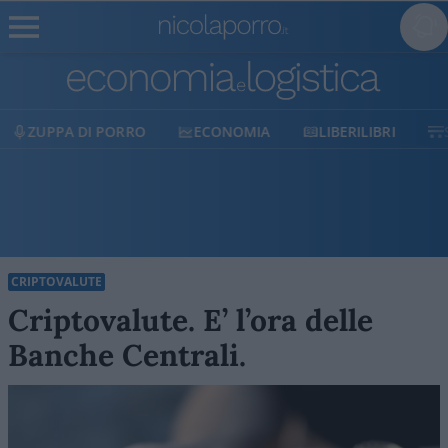
DI PORRO
ECONOMIA
LIBERILIBRI
SHOP
CRIPTOVALUTE
Criptovalute. E’ l’ora delle
Banche Centrali.