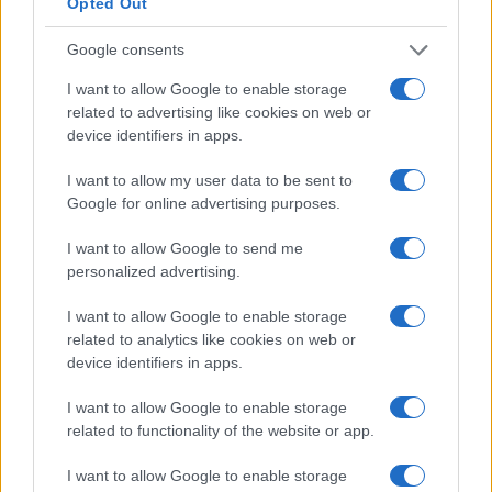
Opted Out
Google consents
I want to allow Google to enable storage
Commenta per primo
related to advertising like cookies on web or
device identifiers in apps.
I want to allow my user data to be sent to
Google for online advertising purposes.
I want to allow Google to send me
Patente B a 17 anni, multe più
personalized advertising.
giuste e sorpassi a destra:
I want to allow Google to enable storage
cosa cambia la riforma Salvini
related to analytics like cookies on web or
device identifiers in apps.
Guida accompagnata a 16 anni, sanzioni
I want to allow Google to enable storage
proporzionate e stop agli aumenti automatici:
related to functionality of the website or app.
ecco come si trasforma il Codice della strada
I want to allow Google to enable storage
di
Enrico Foscarini