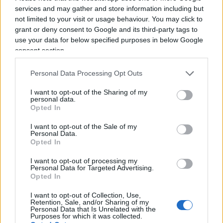
scorso anno ha annunciato il suo token digitale
services and may gather and store information including but
Libra. Le banche centrali hanno intenzione,
not limited to your visit or usage behaviour. You may click to
proprio per questo, di tenere il passo, cercando di
grant or deny consent to Google and its third-party tags to
evitare che il settore privato colmi le loro lacune
use your data for below specified purposes in below Google
consent section.
nei pagamenti in modi inadatti.
Personal Data Processing Opt Outs
I want to opt-out of the Sharing of my
Oltre alla Fed e alla BoE, le sette banche centrali
personal data.
Opted In
che hanno collaborato con la BRI includono la
Banca centrale europea, la Banca nazionale
I want to opt-out of the Sale of my
Personal Data.
svizzera e la Banca del Giappone, ma non la
Opted In
Banca popolare cinese. La Cina sta già lavorando
I want to opt-out of processing my
ad un Renminbi digitale, con la PBOC. L’obiettivo è
Personal Data for Targeted Advertising.
Opted In
quello di aumentere la portata dello Yuan in un
mondo attualmente dominato dal dollaro.
I want to opt-out of Collection, Use,
Retention, Sale, and/or Sharing of my
Personal Data that Is Unrelated with the
Purposes for which it was collected.
#CRIPTOVALUTE