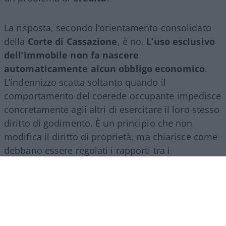
La risposta, secondo l’orientamento consolidato
della
Corte di Cassazione
, è no.
L’uso esclusivo
dell’immobile non fa nascere
automaticamente alcun obbligo economico
.
L’indennizzo scatta soltanto quando il
comportamento del coerede occupante impedisce
concretamente agli altri di esercitare il loro stesso
diritto di godimento. È un principio che non
modifica il diritto di proprietà, ma chiarisce come
debbano essere regolati i rapporti tra i
comproprietari di un bene ereditato.