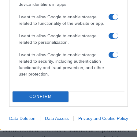
device identifiers in apps.
un ovvio caso d’uso. Questi possono includere
l’emissione di mutui e assicurazioni. Man mano che il
I want to allow Google to enable storage
settore della blockchain matura, si concentra sempre di
related to functionality of the website or app.
più sulla creazione di
stablecoin
, un tipo di
cryptoasset
che viene solitamente ancorato a un asset del
I want to allow Google to enable storage
mondo reale
ma che può essere trasferito digitalmente
related to personalization.
con relativa facilità. Considerando che i prezzi delle
I want to allow Google to enable storage
criptovalute possono a volte fluttuare rapidamente, le
related to security, including authentication
stablecoin decentralizzate possono essere utilizzate per
functionality and fraud prevention, and other
l’uso quotidiano come denaro digitale non emesso o
user protection.
controllato da un’autorità centrale.
CONFIRM
Scambi decentralizzati
Una delle applicazioni più importanti sono gli
Data Deletion
Data Access
Privacy and Cookie Policy
Exchange Decentralizzati (DEXes)
: essi
permettono di effettuare scambi di criptovalute in