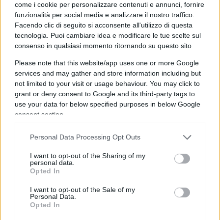
sono le Blockchain che si occupano di fornire i dati
come i cookie per personalizzare contenuti e annunci, fornire
funzionalità per social media e analizzare il nostro traffico.
(affidabili), necessari per un’esecuzione automatica degli
Facendo clic di seguito si acconsente all'utilizzo di questa
smart contract basata anche su dati che arrivano
tecnologia. Puoi cambiare idea e modificare le tue scelte sul
dall’esterno.
consenso in qualsiasi momento ritornando su questo sito
Please note that this website/app uses one or more Google
services and may gather and store information including but
Quali sono le applicazioni della
not limited to your visit or usage behaviour. You may click to
Finanza Decentralizzata?
grant or deny consent to Google and its third-party tags to
use your data for below specified purposes in below Google
consent section.
Le applicazioni DeFi sono in grado di offrire nuovi
contributi al settore finanziario globale. Sono
Personal Data Processing Opt Outs
incredibilmente versatili e consentono di svolgere
molteplici funzioni. Le principali aree di applicazione
I want to opt-out of the Sharing of my
personal data.
sono:
Opted In
Erogazione prestiti e concessione credito:
Il servizio
che sta avendo più successo è l’erogazione di prestiti a
I want to opt-out of the Sale of my
Personal Data.
una pluralità di soggetti in base alla propensione al
Opted In
rischio (un meccanismo in parte simile al
social