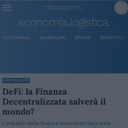
ECONOMIA
LIBERILIBRI
SHOP
SOSTIENICI
CRIPTOVALUTE
DeFi: la Finanza
Decentralizzata salverà il
mondo?
L’impatto della finanza decentralizzata sulle