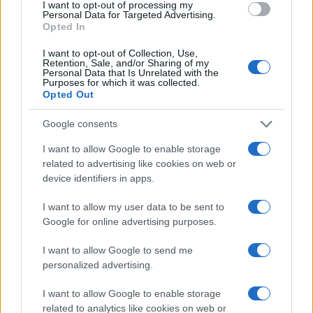
lending
).
I want to opt-out of processing my
Personal Data for Targeted Advertising.
Opted In
Una delle piattaforme principali,
Compound
, consente
I want to opt-out of Collection, Use,
agli utenti di prendere in prestito criptovalute o offrire i
Retention, Sale, and/or Sharing of my
propri prestiti. Gli utenti possono trarre profitto dagli
Personal Data that Is Unrelated with the
Purposes for which it was collected.
interessi prestando i loro soldi. Si impostano i tassi di
Opted Out
interesse in modo algoritmico, quindi
se c’è una
maggiore domanda per prendere in prestito una
Google consents
criptovaluta, i tassi di interesse saliranno
. Il prestito
I want to allow Google to enable storage
DeFi è basato su garanzie, il che significa che per
related to advertising like cookies on web or
contrarre un prestito, un utente deve fornire garanzie,
device identifiers in apps.
spesso
ethere
(il token che alimenta Ethereum). Ciò
significa che gli utenti non forniscono la propria identità
I want to allow my user data to be sent to
Google for online advertising purposes.
o il proprio livello di reddito per poter contrarre un
prestito.
I want to allow Google to send me
personalized advertising.
Servizi monetari bancari
Dato che le applicazioni DeFi sono, per definizione,
I want to allow Google to enable storage
applicazioni finanziarie, i servizi monetari bancari sono
related to analytics like cookies on web or