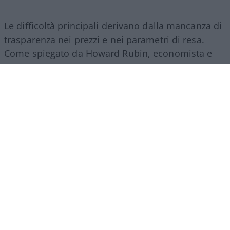
Le difficoltà principali derivano dalla mancanza di
trasparenza nei prezzi e nei parametri di resa.
Come spiegato da Howard Rubin, economista e
consulente per la spesa tecnologica aziendale, “è
una valuta di cui non si ha l’istinto di sapere cosa
si sta usando, e le pratiche contabili non sono
neanche pronte per questo. La questione AI viene
trattata come un investimento in questo
momento, ma è un investimento rischioso nel
caso in cui non produca alcun ritorno”. In assenza
di un mercato unico regolato dalle dinamiche
classiche di offerta e domanda aperta, le aziende
faticano a confrontare l’efficienza reale dei diversi
provider, trovandosi esposte a fluttuazioni
improvvise dei costi di gestione.