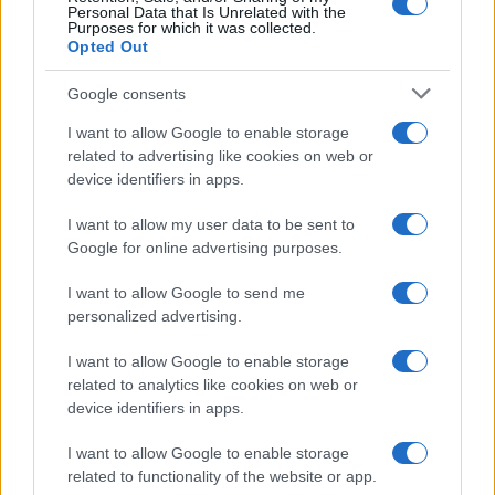
quando il mercato scende, per essere chiari,
Personal Data that Is Unrelated with the
Purposes for which it was collected.
quando le cose vanno male e consolidare i
Opted Out
risultati quando i mercati salgono. Ma tutti fanno
Google consents
il contrario: comprano quando le cose vanno
bene, sui massimi e vendono sui minimi perché
I want to allow Google to enable storage
related to advertising like cookies on web or
terrorizzati dalla possibilità di poter perdere tutto
device identifiers in apps.
il capitale investito.
I want to allow my user data to be sent to
Google for online advertising purposes.
A questo punto si apre la questione sul cosa
comprare.
I want to allow Google to send me
personalized advertising.
Se avete le competenze per effettuare tali
I want to allow Google to enable storage
valutazioni, cosa che non avete, potreste
related to analytics like cookies on web or
device identifiers in apps.
selezionare e comprare
ad esempio e sottolineo
ad esempio
, azioni di società solide che sono
I want to allow Google to enable storage
leader di settore, che hanno una storia
related to functionality of the website or app.