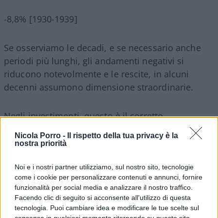
-8,8% [1930-1939]
Se osserviamo le decadi, e se necessario anche
periodi più lunghi, gli andamenti negativi si
riducono notevolmente e le rescite, in alcuni
decenni assumono dimensione straordinarie.
Negli investimenti, questo è il corretto
orientamento e come abbiamo ribadito in
Nicola Porro -
Il rispetto della tua privacy è la
numerosi articoli, si deve sempre avere un
nostra priorità
orizzonte temporale di lungo periodo che come
possiamo osservare, può trasformare quella che
Noi e i nostri partner utilizziamo, sul nostro sito, tecnologie
come i cookie per personalizzare contenuti e annunci, fornire
ad una prima analisi era un catastrofe, in un
funzionalità per social media e analizzare il nostro traffico.
successo.
Facendo clic di seguito si acconsente all'utilizzo di questa
tecnologia. Puoi cambiare idea e modificare le tue scelte sul