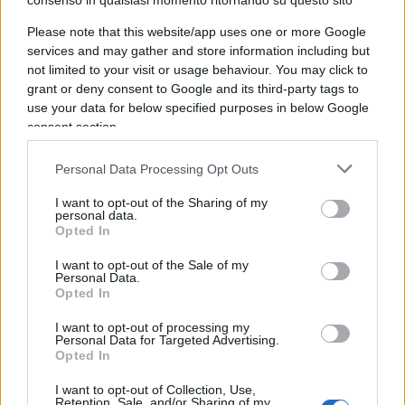
consenso in qualsiasi momento ritornando su questo sito
Ma perché gli investitori hanno questa visione
distorta degli investimenti ?
Please note that this website/app uses one or more Google
services and may gather and store information including but
not limited to your visit or usage behaviour. You may click to
La maggior parte degli investitori compra azioni
grant or deny consent to Google and its third-party tags to
use your data for below specified purposes in below Google
nella speranza che salgano il giorno dopo oppure
consent section.
la settimana dopo.
Personal Data Processing Opt Outs
Stanno bene, quando le azioni vanno su e si
I want to opt-out of the Sharing of my
sentono male quando scendono, in quanto, in
personal data.
Opted In
generale non sanno assolutamente quello che
stanno facendo.
I want to opt-out of the Sale of my
Personal Data.
Opted In
Allora, quale dovrebbe essere il giusto
I want to opt-out of processing my
orientamento?
Personal Data for Targeted Advertising.
Opted In
I want to opt-out of Collection, Use,
Bene, il giusto orientamento è quello di comprare
Retention, Sale, and/or Sharing of my