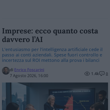
Imprese: ecco quanto costa
davvero l’AI
L'entusiasmo per l'intelligenza artificiale cede il
passo ai conti aziendali. Spese fuori controllo e
incertezza sul ROI mettono alla prova i bilanci
di
Enrico Foscarini
1.4k
0
7 Agosto 2026, 16:00