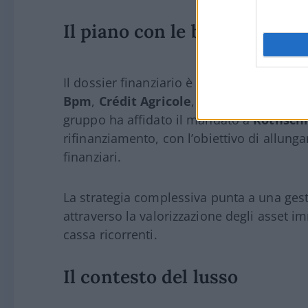
Il piano con le banche e il n
Il dossier finanziario è seguito da un pool d
Bpm
,
Crédit Agricole
,
Bnp Paribas
, oltr
gruppo ha affidato il mandato a
Rothschi
rifinanziamento, con l’obiettivo di allunga
finanziari.
La strategia complessiva punta a una gesti
attraverso la valorizzazione degli asset im
cassa ricorrenti.
Il contesto del lusso