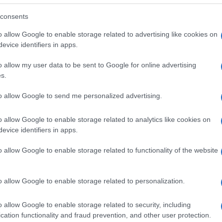
axi rifinanziamento.
consents
o allow Google to enable storage related to advertising like cookies on
è
Stefano Cantino
, figura con esperienza in
evice identifiers in apps.
 Il suo ingresso ha l’obiettivo di rafforzare la
o allow my user data to be sent to Google for online advertising
pagnare una fase di maggiore complessità
s.
to allow Google to send me personalized advertising.
 Dolce
, che guida il gruppo come Ceo
o allow Google to enable storage related to analytics like cookies on
l’obiettivo dichiarato di consolidare la
evice identifiers in apps.
rdinamento tra le diverse aree aziendali.
o allow Google to enable storage related to functionality of the website
o allow Google to enable storage related to personalization.
o allow Google to enable storage related to security, including
ntino
cation functionality and fraud prevention, and other user protection.