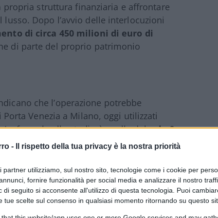
a propria struttura finanziaria e affrontare
 lusso. Dopo l’avvio delle interlocuzioni
ento di circa 450 milioni di euro di
ne di parte del proprio patrimonio
ndicano che l’operazione potrebbe
di Porta Venezia a Milano, oggi utilizzati
. La formula allo studio è quella del
sale &
immobili in liquidità immediata
rro -
Il rispetto della tua privacy è la nostra priorità
raverso contratti di locazione di lungo
izzato viene convertito in risorse
ri partner utilizziamo, sul nostro sito, tecnologie come i cookie per pers
à delle attività aziendali.
annunci, fornire funzionalità per social media e analizzare il nostro traff
 di seguito si acconsente all'utilizzo di questa tecnologia. Puoi cambiar
e tue scelte sul consenso in qualsiasi momento ritornando su questo si
rimetro degli asset coinvolti né il valore
 that this website/app uses one or more Google services and may gath