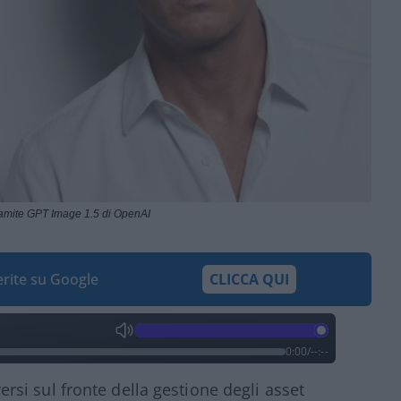
ramite GPT Image 1.5 di OpenAI
ferite su Google
CLICCA QUI
0:00
/
--:--
rsi sul fronte della gestione degli asset