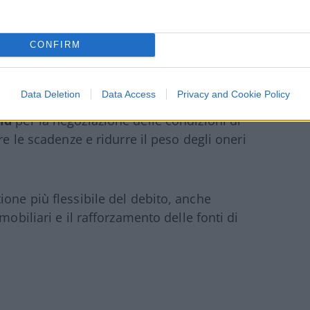
odo del debito
CONFIRM
i istituti tra cui
Intesa Sanpaolo
,
Banco
Data Deletion
Data Access
Privacy and Cookie Policy
e a
Cassa Depositi e Prestiti
e
Sace
. Il
ld
per la negoziazione delle condizioni di
re le scadenze e ridurre il peso degli oneri
one più flessibile del debito, anche
mobiliari e il rafforzamento delle fonti di