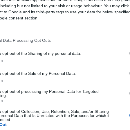
zione conferma una strategia orientata alla
including but not limited to your visit or usage behaviour. You may click 
re flessibilità finanziaria.
 to Google and its third-party tags to use your data for below specifi
ogle consent section.
ernance
l Data Processing Opt Outs
l gruppo sta attraversando una fase di
o opt-out of the Sharing of my personal data.
issioni di Stefano Gabbana dalle cariche
In
tate inquadrate dall’azienda come parte di
izzativa e di governance”, chiarendo al
o opt-out of the Sale of my Personal Data.
In
alcuna influenza sulle attività creative
 Stefano Gabbana”.
to opt-out of processing my Personal Data for Targeted
ing.
In
 con Domenico Dolce e Stefano Gabbana che
o opt-out of Collection, Use, Retention, Sale, and/or Sharing
e il restante 20% fa capo alla famiglia
ersonal Data that Is Unrelated with the Purposes for which it
lected.
o è un elemento centrale anche nei rapporti
Out