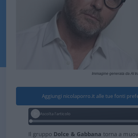
Immagine generata da AI t
Aggiungi nicolaporro.it alle tue fonti pre
Ascolta l'articolo
Il gruppo
Dolce & Gabbana
torna a muove