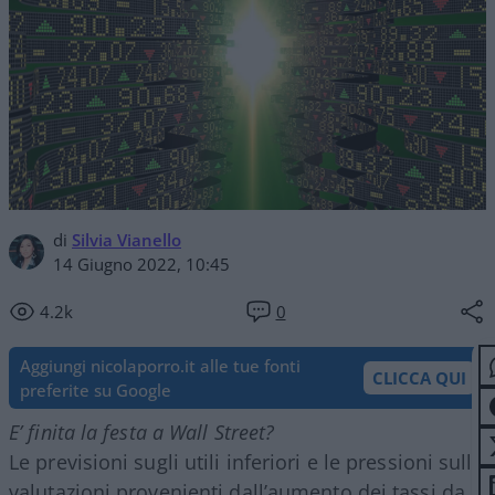
di
Silvia Vianello
14 Giugno 2022, 10:45
4.2k
0
Aggiungi nicolaporro.it alle tue fonti
CLICCA QUI
preferite su Google
E’ finita la festa a Wall Street?
Le previsioni sugli utili inferiori e le pressioni sulle
valutazioni provenienti dall’aumento dei tassi da