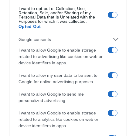
ogni giorno. Nonostante le difficoltà economiche,
JNJ ha registrato forti guadagni nel suo ultimo
I want to opt-out of Collection, Use,
Retention, Sale, and/or Sharing of my
rapporto trimestrale. È un leader nel settore delle
Personal Data that Is Unrelated with the
Purposes for which it was collected.
vendite farmaceutiche, che è il suo più grande
Opted Out
segmento di attività. Nel primo trimestre del 2022,
Google consents
JNJ ha registrato vendite per 23,4 miliardi di dollari
in tutti i segmenti, un aumento del 5% a livello
I want to allow Google to enable storage
related to advertising like cookies on web or
mondiale rispetto allo stesso periodo dell’anno
device identifiers in apps.
scorso. Le vendite e gli utili di JNJ sono aumentati
costantemente negli ultimi cinque anni. Nel 2021,
I want to allow my user data to be sent to
Google for online advertising purposes.
le vendite di JNJ sono state di $ 93,8 miliardi, dopo
un fatturato di $ 82,6 miliardi e $ 82,1 miliardi
I want to allow Google to send me
rispettivamente per il 2020 e il 2019.
personalized advertising.
I want to allow Google to enable storage
La società prevede che avrà alcuni vincoli della
related to analytics like cookies on web or
catena di approvvigionamento durante tutto
device identifiers in apps.
l’anno, ma prevede che la seconda metà del 2022