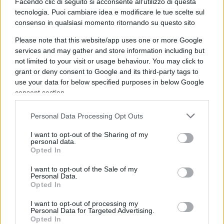
l’attività di e-commerce di Walmart ha generato
Facendo clic di seguito si acconsente all'utilizzo di questa
vendite per 73 miliardi di dollari. Rispetto ai
tecnologia. Puoi cambiare idea e modificare le tue scelte sul
consenso in qualsiasi momento ritornando su questo sito
concorrenti, Walmart è stata storicamente in
grado di mantenere basse le spese offrendo allo
Please note that this website/app uses one or more Google
services and may gather and store information including but
stesso tempo beni economici ai consumatori.
not limited to your visit or usage behaviour. You may click to
Sebbene Walmart stia affrontando venti contrari
grant or deny consent to Google and its third-party tags to
temporanei, ha la capacità di controllare le spese
use your data for below specified purposes in below Google
consent section.
e aumentare i margini nel tempo.
Personal Data Processing Opt Outs
I want to opt-out of the Sharing of my
personal data.
Opted In
Johnson & Johnson (JNJ)
I want to opt-out of the Sale of my
Personal Data.
Opted In
Johnson & Johnson è una delle principali aziende
I want to opt-out of processing my
sanitarie, che serve più di 1 miliardo di persone
Personal Data for Targeted Advertising.
Opted In