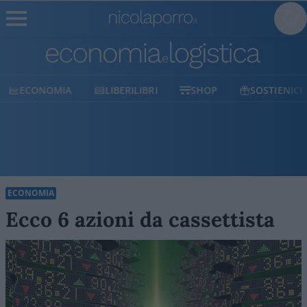
ECONOMIA
LIBERILIBRI
SHOP
SOSTIENICI
ECONOMIA
Ecco 6 azioni da cassettista