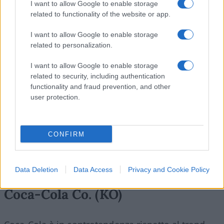
I want to allow Google to enable storage
supererà la prima metà. JNJ vede anche una forte
related to functionality of the website or app.
crescita delle vendite operative nel suo segmento
I want to allow Google to enable storage
farmaceutico per il resto dell’anno, insieme al
related to personalization.
continuo slancio nel medtech. JNJ offre anche un
dividendo competitivo di circa il 2,6% e ha pagato
I want to allow Google to enable storage
2,8 miliardi di dollari agli azionisti nel primo
related to security, including authentication
functionality and fraud prevention, and other
trimestre dell’anno.
user protection.
CONFIRM
Data Deletion
Data Access
Privacy and Cookie Policy
Coca-Cola Co. (KO)