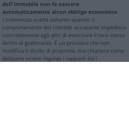
dell’immobile non fa nascere
automaticamente alcun obbligo economico
.
L’indennizzo scatta soltanto quando il
comportamento del coerede occupante impedisce
concretamente agli altri di esercitare il loro stesso
diritto di godimento. È un principio che non
modifica il diritto di proprietà, ma chiarisce come
debbano essere regolati i rapporti tra i
comproprietari di un bene ereditato.