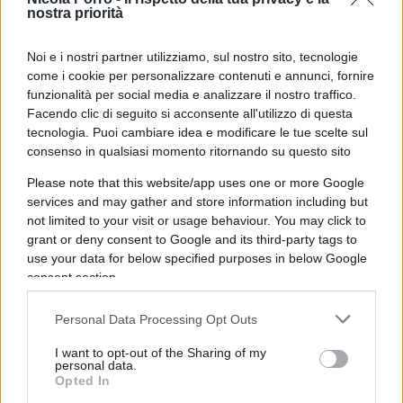
nostra priorità
Chissà come lo accoglierebbero un titolo di tale
Noi e i nostri partner utilizziamo, sul nostro sito, tecnologie
durata gli italiani, così bravi a risparmiare e fare
come i cookie per personalizzare contenuti e annunci, fornire
sacrifici, ma così timorosi di investire. Il
funzionalità per social media e analizzare il nostro traffico.
Facendo clic di seguito si acconsente all'utilizzo di questa
cambiamento è anche questo. Imparare a gestire
tecnologia. Puoi cambiare idea e modificare le tue scelte sul
il proprio denaro, o a farlo gestire,
consenso in qualsiasi momento ritornando su questo sito
professionalmente,
Please note that this website/app uses one or more Google
services and may gather and store information including but
All’interno del numero di febbraio potrete trovare
not limited to your visit or usage behaviour. You may click to
grant or deny consent to Google and its third-party tags to
gli interventi di personalità ed esperti di settore:
use your data for below specified purposes in below Google
consent section.
Personal Data Processing Opt Outs
Marco Deroma, presidente di Efpa Italia, ha
parlato con WSI delle nuove competenze
I want to opt-out of the Sharing of my
personal data.
necessarie per i consulenti finanziari.
Opted In