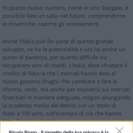
In questo nuovo numero, come in uno Stargate, è
possibile fare un salto nel futuro, comprenderne
le dinamiche, capirne gli orientamenti.
Anche l’Italia può far parte di questo grande
sviluppo, ne ha le potenzialità e ora ha anche un
punto di partenza, per quanto difficile sia
recuperare anni di ritardi. L’Italia, deve sfruttare il
credito di fiducia che i mercati hanno dato al
nuovo governo Draghi. Per cambiare e fare le
riforme, certo, ma anche per muoversi sui mercati
finanziari in maniera adeguata, magari allungando
la scadenza media del debito con un titolo di
Stato a 100 anni, sull’esempio di ciò che hanno
fatto Spagna e Austria.
Nicola Porro -
Il rispetto della tua privacy è la