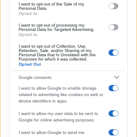
I want to opt-out of the Sale of my
Lo psicoterapeuta e scrittore Raffaele Morelli ci ha
Personal Data.
Opted In
indicato la via d’uscita dalla paura e
dall’oppressione portata dal Covid.
I want to opt-out of processing my
Personal Data for Targeted Advertising.
Opted In
I want to opt-out of Collection, Use,
Il presidente di Confassociazioni Angelo Deiana ha
Retention, Sale, and/or Sharing of my
Personal Data that Is Unrelated with the
tracciato il percorso di trasformazione del settore
Purposes for which it was collected.
Opted Out
bancario e di quello fintech, destinati a trovare
una strada comune.
Google consents
I want to allow Google to enable storage
Arianna Barbieri e Gerardo Paterna, imprenditori
related to advertising like cookies on web or
device identifiers in apps.
immobiliari, hanno proposto delle linee guida per
interpretare il futuro del mercato immobiliare, in
I want to allow my user data to be sent to
uno scenario demografico e tecnologico ben
Google for online advertising purposes.
diverso da quello degli anni più recenti.
I want to allow Google to send me