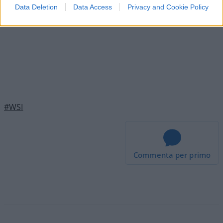
Data Deletion
Data Access
Privacy and Cookie Policy
https://shop.wallstreetitalia.com/
#WSI
Commenta per primo