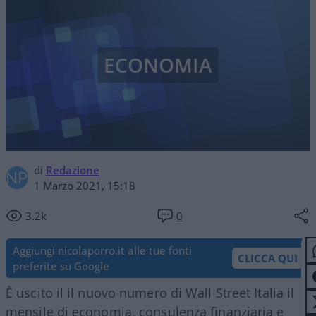
ECONOMIA
di
Redazione
1 Marzo 2021, 15:18
3.2k
0
Aggiungi nicolaporro.it alle tue fonti
CLICCA QUI
preferite su Google
È uscito il il nuovo numero di Wall Street Italia il
mensile di economia, consulenza finanziaria e