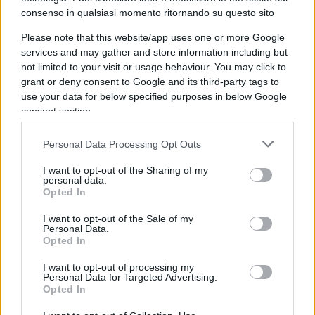
prestiti personali
(
+3,3%
)
.
consenso in qualsiasi momento ritornando su questo sito
Please note that this website/app uses one or more Google
services and may gather and store information including but
not limited to your visit or usage behaviour. You may click to
Relativamente alla distribuzione dei prestiti per
grant or deny consent to Google and its third-party tags to
fascia di importo, il dato cumulato conferma la
use your data for below specified purposes in below Google
preferenza degli italiani per valori inferiori ai
consent section.
5.000 euro (il 53,5% del totale),
seguiti dalle
Personal Data Processing Opt Outs
richieste comprese tra 10.001 e 20.000 euro (con il
18,6%) e da quelle tra 5.001 e 10.000 euro (con il
I want to opt-out of the Sharing of my
personal data.
16,2%).
Opted In
I want to opt-out of the Sale of my
Approfondendo l’analisi per tipologia di
Personal Data.
Opted In
finanziamento, le richieste di
prestiti finalizzati
vedono concentrare addirittura il
66,2%
delle
I want to opt-out of processing my
Personal Data for Targeted Advertising.
interrogazioni nella
fascia al di sotto dei 5.000
Opted In
euro
. Per i
prestiti personali
, invece, si rileva