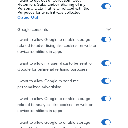
I want to opt-out of Collection, Use,
una distribuzione più uniforme tra le diverse
classi
Retention, Sale, and/or Sharing of my
Personal Data that Is Unrelated with the
di importo fino a 20.000 euro
, con il
31%
del
Purposes for which it was collected.
Opted Out
totale che si concentra nella classe al di sotto dei
5.000 euro
, il
25,7%
in quella compresa tra
5.001
Google consents
e
10.000 euro
e il
25,3%
in quella tra
10.001
e
I want to allow Google to enable storage
20.000 euro
.
related to advertising like cookies on web or
device identifiers in apps.
I want to allow my user data to be sent to
Google for online advertising purposes.
OLTRE I 5 ANNI I PIANI DI RIMBORSO PIU’
I want to allow Google to send me
DIFFUSI
personalized advertising.
I want to allow Google to enable storage
Nel corso del 2021 è stata ancora una volta la
related to analytics like cookies on web or
classe superiore ai 5 anni
ad essere risultata la
device identifiers in apps.
preferita dagli italiani, con una quota pari al
22%
del totale
, nel tentativo di ridurre il peso delle
I want to allow Google to enable storage