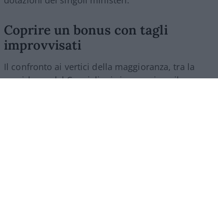
dotazioni dei singoli ministeri.
Coprire un bonus con tagli
improvvisati
Il confronto ai vertici della maggioranza, tra la
presidenza del Consiglio, i vicepremier e il
Ministero dell’Economia, ha evidenziato quanto
sia prevalsa la logica dell’emergenza elettorale.
Lasciare ripartire le aliquote ordinarie proprio
all’inizio delle vacanze agostane è stato giudicato
un rischio politico troppo alto, a fronte di un
conto complessivo che da marzo a oggi ha visto lo
Stato spendere oltre due miliardi di euro per il
calmiere. Lo stesso ministro dell’Economia,
Giancarlo Giorgetti, ha ammesso la rigidità della
copertura finanziaria trovata in fretta e furia: