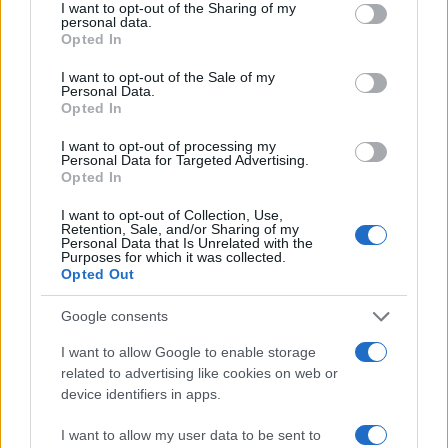
I want to opt-out of the Sharing of my
e ancor di più perchè voterà anche per la
personal data.
Opted In
prima volta uno dei miei figli divenuto da poco
maggiorenne.
I want to opt-out of the Sale of my
Personal Data.
Opted In
I want to opt-out of processing my
Mi sento un cittadino come tanti, con il mio
Personal Data for Targeted Advertising.
Opted In
lavoro, la famiglia e le faccende ordinarie e
straordinarie da gestire, e mi accosto con
I want to opt-out of Collection, Use,
Retention, Sale, and/or Sharing of my
interesse a capire quali siano i miei possibili
Personal Data that Is Unrelated with the
Purposes for which it was collected.
candidati da votare. Come nelll’84 leggo i giornali,
Opted Out
ora on line, guardo molti talk show, i notiziari
Google consents
meno perchè la faziosità mi infastidisce di più
ascoltata che scritta, e purtroppo non ho ancora
I want to allow Google to enable storage
related to advertising like cookies on web or
capito un accidente.
device identifiers in apps.
Chi è Fratoianni ? Ha un partito ? E come si
I want to allow my user data to be sent to