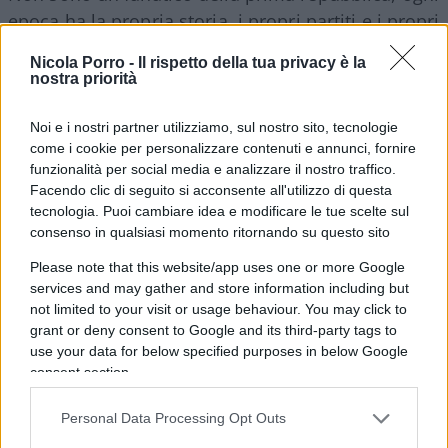
epoca ha la propria storia, i propri partiti e i propri
rappresentanti, sono piuttosto un fan della
Nicola Porro -
Il rispetto della tua privacy è la
democrazia.
nostra priorità
Noi e i nostri partner utilizziamo, sul nostro sito, tecnologie
come i cookie per personalizzare contenuti e annunci, fornire
Ora finalmente andremo a votare – che conquista
funzionalità per social media e analizzare il nostro traffico.
– non avrei mai pensato che la consultazione
Facendo clic di seguito si acconsente all'utilizzo di questa
tecnologia. Puoi cambiare idea e modificare le tue scelte sul
popolare per la scelta del proprio governo potesse
consenso in qualsiasi momento ritornando su questo sito
diventare cosa rara. Non sono mai stato un fan di
Please note that this website/app uses one or more Google
un partito politico: ho simpatizzato per alcuni in
services and may gather and store information including but
alcune fasi, ho votato schieramenti diversi, ho
not limited to your visit or usage behaviour. You may click to
sempre valutato chi fosse in quel momento
grant or deny consent to Google and its third-party tags to
specifico il migliore rappresentate del mio status
use your data for below specified purposes in below Google
consent section.
e dei miei ideali.
Personal Data Processing Opt Outs
Sono contento di andare a votare a settembre,