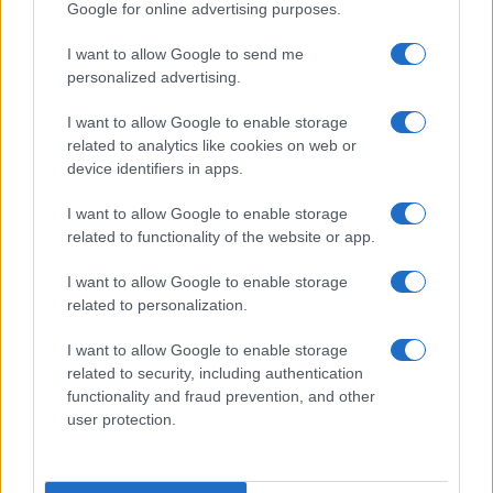
Google for online advertising purposes.
chiama ? E il bravo ragazzo Calenda che partito
ha? E con chi sta? E quali sono i suoi ideali e i suoi
I want to allow Google to send me
programmi ? E il misurato Lupi dove sta adesso ?
personalized advertising.
Vedo talvolta e ascolto con piacere Clemente
I want to allow Google to enable storage
Mastella, ma pure tu, con chi stai oggi e chi
related to analytics like cookies on web or
rappresenti ? Non menziono i cari pentastellati
e
device identifiers in apps.
simili
, perchè mi appare chiarissimo che vengono
I want to allow Google to enable storage
da 5 diversi astri lontani parecchi anni luce uno
related to functionality of the website or app.
dall’altro e per me sarebbe difficilissimo cercare
di comprenderne l’evoluzione: forse semplifico
I want to allow Google to enable storage
related to personalization.
troppo ma mi sovviene Orwell con la sua fattoria.
I want to allow Google to enable storage
related to security, including authentication
functionality and fraud prevention, and other
Oggi vedo un polo già costituito. Dall’altra vedo un
user protection.
volonteroso Letta che cuce e scuce. Con buona
pace di Berlinguer, che di colore ne ammetteva