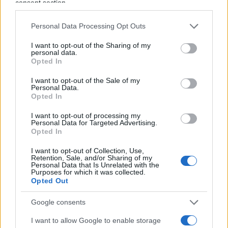
consent section.
I vantaggi di un taglio dei tassi sono infatti
Personal Data Processing Opt Outs
evidenti. Equivalgono a nuovo carburante per i
consumi e i prestiti, quindi in ultima analisi per il
I want to opt-out of the Sharing of my
personal data.
Pil.
Opted In
I want to opt-out of the Sale of my
Leggi anche:
Personal Data.
Opted In
I want to opt-out of processing my
Il “gufo” Roubini lancia il fondo anti-rovina in
Personal Data for Targeted Advertising.
Borsa
.
Opted In
Ecco i tre Orsi che stanno dando la zampata
I want to opt-out of Collection, Use,
estiva alle Borse mondiali
.
Retention, Sale, and/or Sharing of my
Personal Data that Is Unrelated with the
L’oracolo Buffett scarica Apple e dà un’altra
Purposes for which it was collected.
Opted Out
lezione al “parco buoi”.
Google consents
I want to allow Google to enable storage