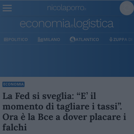
POLITICO
MILANO
ATLANTICO
ZUPPA DI
ECONOMIA
La Fed si sveglia: “E’ il
momento di tagliare i tassi”.
Ora è la Bce a dover placare i
falchi