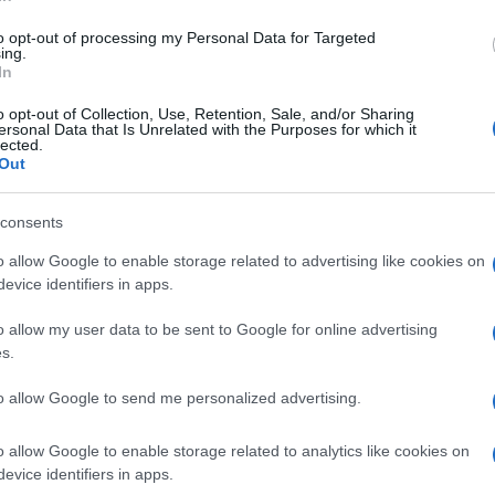
di
Enrico Foscarini
4.2k
26 Maggio 2025, 14:30
to opt-out of processing my Personal Data for Targeted
ing.
In
Il credito al consumo continua la
o opt-out of Collection, Use, Retention, Sale, and/or Sharing
ersonal Data that Is Unrelated with the Purposes for which it
sua crescita
lected.
Out
consents
o allow Google to enable storage related to advertising like cookies on
evice identifiers in apps.
di
Enrico Foscarini
4.1k
o allow my user data to be sent to Google for online advertising
7 Aprile 2025, 15:00
s.
to allow Google to send me personalized advertising.
La Bce sforbicia il tassi al 2,5%, ecco
cosa accade ai mutui casa
o allow Google to enable storage related to analytics like cookies on
evice identifiers in apps.