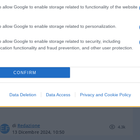
o allow Google to enable storage related to functionality of the website
o allow Google to enable storage related to personalization.
di
Redazione
5.9k
o allow Google to enable storage related to security, including
7 Marzo 2025, 22:09
cation functionality and fraud prevention, and other user protection.
La Bce fa un altro compitino, tassi
CONFIRM
giù dello 0,25%
Data Deletion
Data Access
Privacy and Cookie Policy
di
Redazione
4.3k
13 Dicembre 2024, 10:50