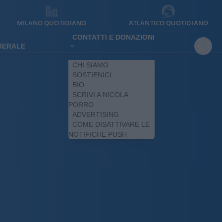
MILANO QUOTIDIANO
ATLANTICO QUOTIDIANO
CONTATTI E DONAZIONI
IBERALE
CHI SIAMO
SOSTIENICI
BIO
SCRIVI A NICOLA
PORRO
ADVERTISING
COME DISATTIVARE LE
NOTIFICHE PUSH