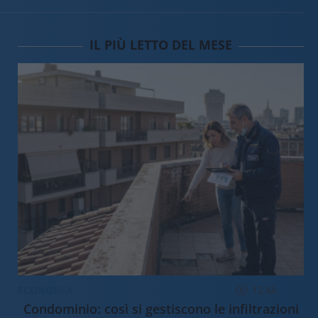
IL PIÙ LETTO DEL MESE
ECONOMIA
12.6k
Condominio: così si gestiscono le infiltrazioni