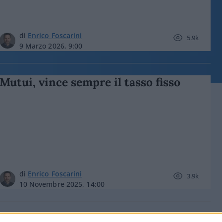
di
Enrico Foscarini
5.9k
9 Marzo 2026, 9:00
Mutui, vince sempre il tasso fisso
di
Enrico Foscarini
3.9k
10 Novembre 2025, 14:00
Mutui, cosa si può comprare nelle