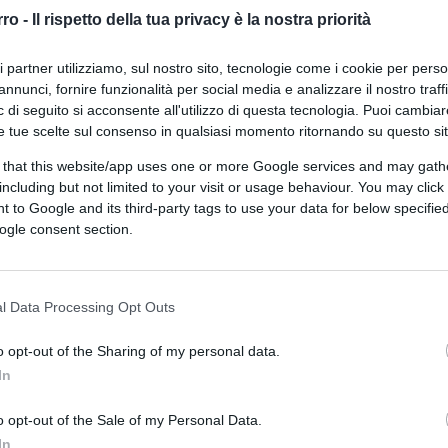
grandi città
rro -
Il rispetto della tua privacy è la nostra priorità
ri partner utilizziamo, sul nostro sito, tecnologie come i cookie per pers
annunci, fornire funzionalità per social media e analizzare il nostro traff
 di seguito si acconsente all'utilizzo di questa tecnologia. Puoi cambiar
e tue scelte sul consenso in qualsiasi momento ritornando su questo si
 that this website/app uses one or more Google services and may gath
di
Enrico Foscarini
3.9k
including but not limited to your visit or usage behaviour. You may click 
7 Ottobre 2025, 8:45
 to Google and its third-party tags to use your data for below specifi
ogle consent section.
Btp Italia, domani al via il
collocamento
l Data Processing Opt Outs
o opt-out of the Sharing of my personal data.
In
o opt-out of the Sale of my Personal Data.
In