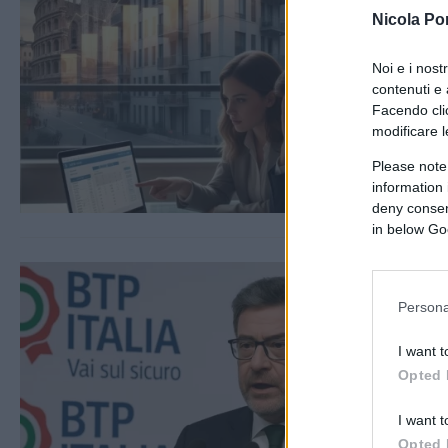
Nicola Po
Noi e i nost
contenuti e 
Facendo clic
modificare l
Please note
information 
deny consent
in below Go
Persona
I want t
Opted 
I want t
Opted 