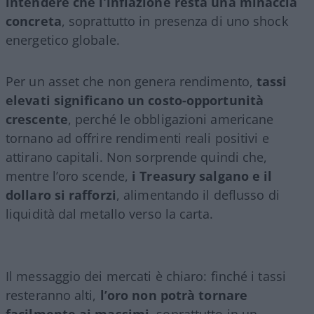
intendere che l’inflazione resta una minaccia
concreta
, soprattutto in presenza di uno shock
energetico globale.
Per un asset che non genera rendimento,
tassi
elevati significano un costo-opportunità
crescente
, perché le obbligazioni americane
tornano ad offrire rendimenti reali positivi e
attirano capitali. Non sorprende quindi che,
mentre l’oro scende,
i Treasury salgano e il
dollaro si rafforzi
, alimentando il deflusso di
liquidità dal metallo verso la carta.
Il messaggio dei mercati è chiaro: finché i tassi
resteranno alti,
l’oro non potrà tornare
facilmente ai massimi
, soprattutto in un