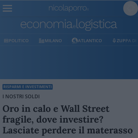
MILANO
ATLANTICO
ZUPPA DI PORRO
E
RISPARMI E INVESTIMENTI
I NOSTRI SOLDI
Oro in calo e Wall Street
fragile, dove investire?
Lasciate perdere il materasso