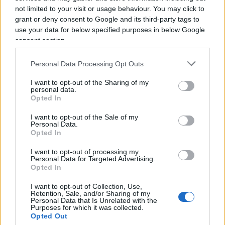
rimbalzi improvvisi legati a brevi spiragli di
not limited to your visit or usage behaviour. You may click to
ottimismo sul fronte energetico. Le ricoperture
grant or deny consent to Google and its third-party tags to
use your data for below specified purposes in below Google
alimentano movimenti rapidi, ma la tendenza di
consent section.
fondo resta fragile: ribassista nel breve periodo,
neutrale nel medio e ancora positiva nel lungo
Personal Data Processing Opt Outs
termine.
I want to opt-out of the Sharing of my
personal data.
Opted In
Il vero rischio è legato al petrolio.
Un ulteriore
aumento dei prezzi energetici potrebbe colpire
I want to opt-out of the Sale of my
Personal Data.
direttamente l’economia americana
, attraverso
Opted In
il rincaro del greggio, l’aumento dei costi
I want to opt-out of processing my
industriali e la riduzione dell’export causata dal
Personal Data for Targeted Advertising.
Opted In
dollaro forte.
I want to opt-out of Collection, Use,
Retention, Sale, and/or Sharing of my
In questo scenario, una discesa più marcata di
Personal Data that Is Unrelated with the
Purposes for which it was collected.
Wall Street potrebbe trascinare con sé anche
Opted Out