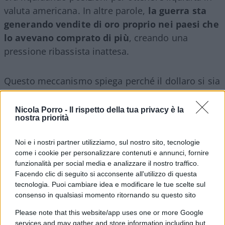
valuta americana. In altre parole,
la guerra sta
generando vendite di oro proprio nei paesi che
lo avevano comprato di più
, creando una
pressione ribassista inattesa.
Questo meccanismo spiega perché il dollaro si sia
rafforzato rapidamente contro euro e altre valute,
diventando la vera ancora di stabilità in un
Nicola Porro -
Il rispetto della tua privacy è la
nostra priorità
contesto dominato dall’incertezza.
Noi e i nostri partner utilizziamo, sul nostro sito, tecnologie
Wall Street tra volatilità e rischio
come i cookie per personalizzare contenuti e annunci, fornire
shock energetico
funzionalità per social media e analizzare il nostro traffico.
Facendo clic di seguito si acconsente all'utilizzo di questa
tecnologia. Puoi cambiare idea e modificare le tue scelte sul
consenso in qualsiasi momento ritornando su questo sito
Parallelamente al calo dell’oro,
le borse stanno
Please note that this website/app uses one or more Google
vivendo una fase di forte instabilità
, con
services and may gather and store information including but