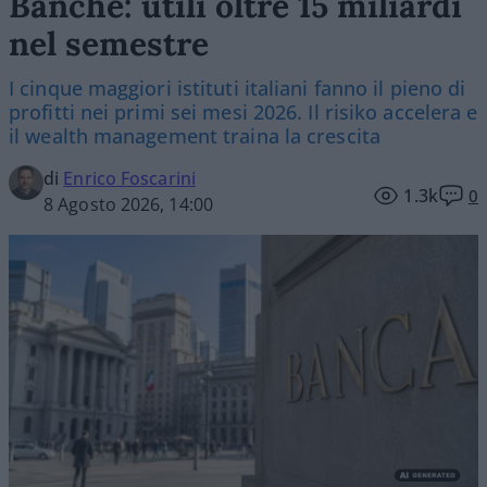
Banche: utili oltre 15 miliardi
nel semestre
I cinque maggiori istituti italiani fanno il pieno di
profitti nei primi sei mesi 2026. Il risiko accelera e
il wealth management traina la crescita
di
Enrico Foscarini
1.3k
0
8 Agosto 2026, 14:00