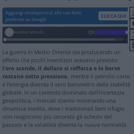
Aggiungi nicolaporro.it alle tue fonti
CLICCA QUI
preferite su Google
Ascolta l'articolo
0:00
/
--:--
La guerra in Medio Oriente sta producendo un
effetto che pochi investitori avevano previsto:
l’oro scende, il dollaro si rafforza e le borse
restano sotto pressione
, mentre il petrolio corre
e l’energia diventa il vero barometro della stabilità
globale. In un contesto dominato dall’incertezza
geopolitica, i mercati stanno mostrando una
dinamica inedita, dove i tradizionali beni rifugio
non reagiscono più secondo gli schemi del
passato e la volatilità diventa la nuova normalità.