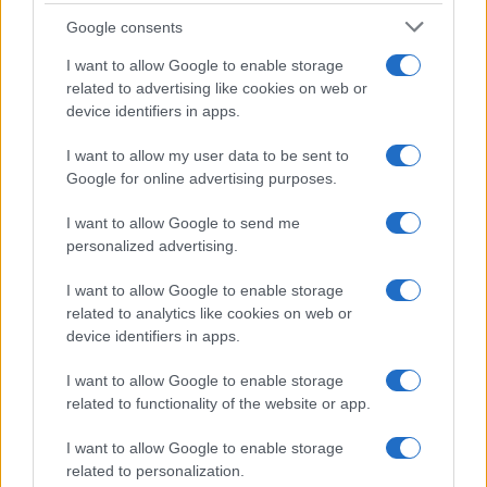
l’Europa, aprendo la strada a una possibile
Google consents
recessione globale. I mercati americani restano
infatti su valutazioni elevate e
basterebbe una
I want to allow Google to enable storage
related to advertising like cookies on web or
revisione delle aspettative sui tassi o
device identifiers in apps.
sull’inflazione per innescare una correzione
più profonda
.
I want to allow my user data to be sent to
Google for online advertising purposes.
Lo scenario del rimbalzo e la
I want to allow Google to send me
personalized advertising.
variabile geopolitica
I want to allow Google to enable storage
Nonostante il quadro incerto, alcuni operatori
related to analytics like cookies on web or
continuano a sperare in una soluzione rapida
device identifiers in apps.
della crisi energetica.
Una stabilizzazione del
I want to allow Google to enable storage
petrolio e un indebolimento del dollaro
related to functionality of the website or app.
potrebbero riattivare l’oro e favorire un
rimbalzo delle borse
, replicando dinamiche già
I want to allow Google to enable storage
related to personalization.
viste in passato durante momenti di tensione