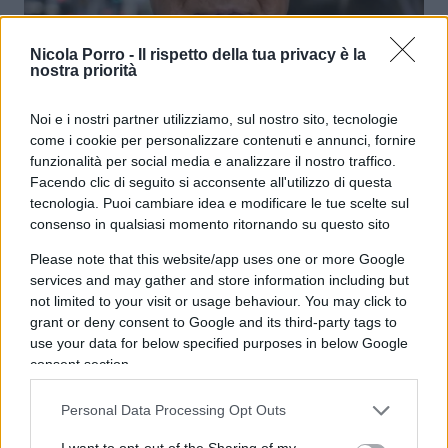
Usa, la fine dello shutdown fa volare
Nicola Porro -
Il rispetto della tua privacy è la
nostra priorità
le Borse
Noi e i nostri partner utilizziamo, sul nostro sito, tecnologie
di
Enrico Foscarini
come i cookie per personalizzare contenuti e annunci, fornire
4.7k
10 Novembre 2025, 10:55
funzionalità per social media e analizzare il nostro traffico.
Facendo clic di seguito si acconsente all'utilizzo di questa
tecnologia. Puoi cambiare idea e modificare le tue scelte sul
consenso in qualsiasi momento ritornando su questo sito
Please note that this website/app uses one or more Google
services and may gather and store information including but
not limited to your visit or usage behaviour. You may click to
grant or deny consent to Google and its third-party tags to
use your data for below specified purposes in below Google
consent section.
Personal Data Processing Opt Outs
I want to opt-out of the Sharing of my