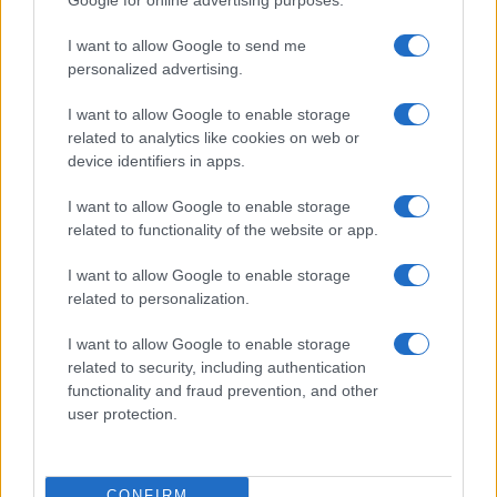
Borse in rimbalzo dopo il caos dazi:
Tokyo +6%, in positivo Piazza Affari
I want to allow Google to send me
personalized advertising.
di
Redazione
5.1k
I want to allow Google to enable storage
8 Aprile 2025, 10:05
related to analytics like cookies on web or
device identifiers in apps.
I want to allow Google to enable storage
related to functionality of the website or app.
I want to allow Google to enable storage
related to personalization.
I want to allow Google to enable storage
related to security, including authentication
functionality and fraud prevention, and other
user protection.
Il lunedì nero, mercati in profondo
CONFIRM