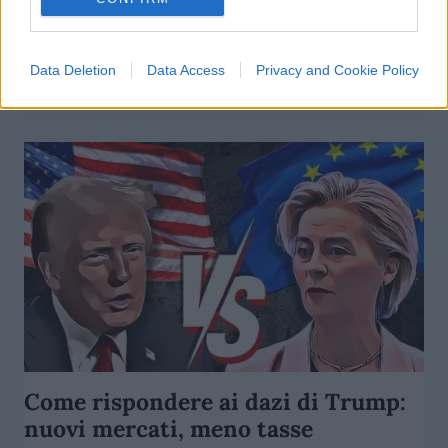
rosso: cosa succede in Borsa
di
Enrico Foscarini
5.4k
Data Deletion
Data Access
Privacy and Cookie Policy
7 Aprile 2025, 10:01
Come rispondere ai dazi di Trump:
nuovi mercati, meno tasse