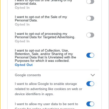
personal data.
Missili, mercati e petrolio: l’attacco
Opted In
all’Iran un detonatore globale?
I want to opt-out of the Sale of my
Personal Data.
Opted In
di
Damiano Perrons
3.9k
15 Giugno 2025, 6:00
I want to opt-out of processing my
Personal Data for Targeted Advertising.
Opted In
I want to opt-out of Collection, Use,
Retention, Sale, and/or Sharing of my
Personal Data that Is Unrelated with the
Purposes for which it was collected.
Opted Out
Google consents
I want to allow Google to enable storage
related to advertising like cookies on web or
device identifiers in apps.
I want to allow my user data to be sent to
Google for online advertising purposes.