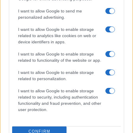
scuotono i metalli preziosi
I want to allow Google to send me
personalized advertising.
di
Enrico Foscarini
4.7k
2 Febbraio 2026, 18:13
I want to allow Google to enable storage
related to analytics like cookies on web or
device identifiers in apps.
I want to allow Google to enable storage
related to functionality of the website or app.
I want to allow Google to enable storage
related to personalization.
I want to allow Google to enable storage
related to security, including authentication
functionality and fraud prevention, and other
user protection.
L’oro sopra i 5.000 dollari è la nuova
bussola dei mercati
CONFIRM