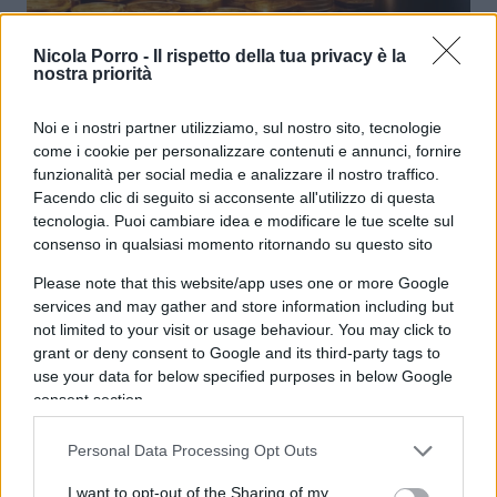
Guerra all’Iran: Bitcoin e oro
Nicola Porro -
Il rispetto della tua privacy è la
nostra priorità
protagonisti dei mercati
Noi e i nostri partner utilizziamo, sul nostro sito, tecnologie
di
Enrico Foscarini
3.9k
come i cookie per personalizzare contenuti e annunci, fornire
13 Marzo 2026, 11:08
funzionalità per social media e analizzare il nostro traffico.
Facendo clic di seguito si acconsente all'utilizzo di questa
tecnologia. Puoi cambiare idea e modificare le tue scelte sul
consenso in qualsiasi momento ritornando su questo sito
Please note that this website/app uses one or more Google
services and may gather and store information including but
not limited to your visit or usage behaviour. You may click to
grant or deny consent to Google and its third-party tags to
use your data for below specified purposes in below Google
consent section.
Personal Data Processing Opt Outs
I want to opt-out of the Sharing of my