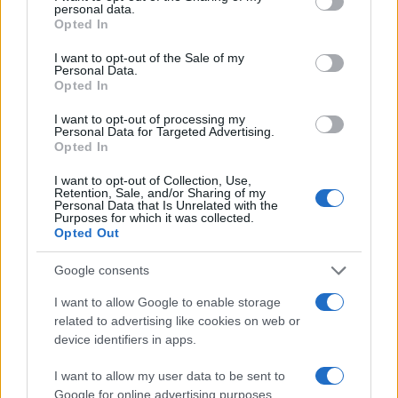
personal data.
Guerra all’Iran, rischio stangata su
Opted In
carburanti e bollette
I want to opt-out of the Sale of my
Personal Data.
Opted In
di
Enrico Foscarini
5.3k
2 Marzo 2026, 13:00
I want to opt-out of processing my
Personal Data for Targeted Advertising.
Opted In
I want to opt-out of Collection, Use,
Retention, Sale, and/or Sharing of my
Personal Data that Is Unrelated with the
Purposes for which it was collected.
Opted Out
Google consents
I want to allow Google to enable storage
related to advertising like cookies on web or
device identifiers in apps.
I want to allow my user data to be sent to
Oro e argento crollano, Fed e dollaro
Google for online advertising purposes.