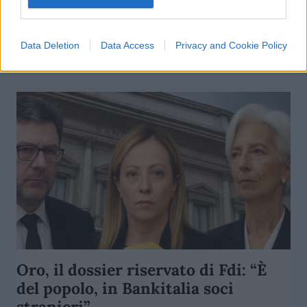
di
Enrico Foscarini
4.6k
Data Deletion
Data Access
Privacy and Cookie Policy
27 Gennaio 2026, 9:53
Oro, il dossier riservato di Fdi: “È
del popolo, in Bankitalia soci
stranieri”