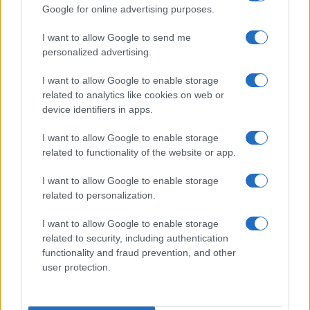
I mercati brindano alla tregua:
Google for online advertising purposes.
crollano petrolio e gas, Borse in
rally
I want to allow Google to send me
personalized advertising.
di
Enrico Foscarini
I want to allow Google to enable storage
4.8k
8 Aprile 2026, 10:03
related to analytics like cookies on web or
device identifiers in apps.
I want to allow Google to enable storage
related to functionality of the website or app.
I want to allow Google to enable storage
related to personalization.
I want to allow Google to enable storage
related to security, including authentication
functionality and fraud prevention, and other
user protection.