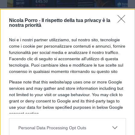
Piazza Affari da record con il crollo
Nicola Porro -
Il rispetto della tua privacy è la
di petrolio e gas
nostra priorità
Noi e i nostri partner utilizziamo, sul nostro sito, tecnologie
di
Enrico Foscarini
4k
come i cookie per personalizzare contenuti e annunci, fornire
26 Maggio 2026, 9:00
funzionalità per social media e analizzare il nostro traffico.
Facendo clic di seguito si acconsente all'utilizzo di questa
tecnologia. Puoi cambiare idea e modificare le tue scelte sul
consenso in qualsiasi momento ritornando su questo sito
Please note that this website/app uses one or more Google
services and may gather and store information including but
not limited to your visit or usage behaviour. You may click to
grant or deny consent to Google and its third-party tags to
use your data for below specified purposes in below Google
consent section.
Personal Data Processing Opt Outs