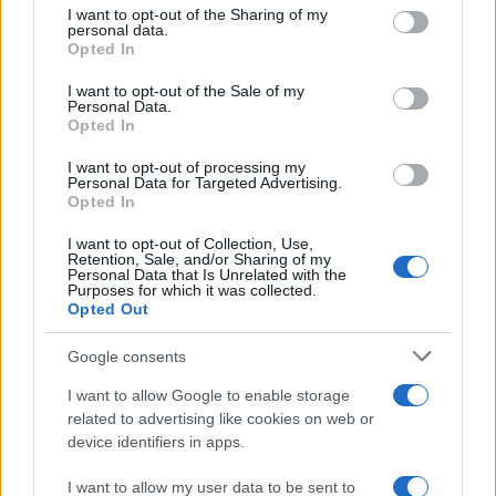
I want to opt-out of the Sharing of my
Warsh in arrivo alla Fed, ecco cosa
personal data.
Opted In
cambierà
I want to opt-out of the Sale of my
Personal Data.
di
Enrico Foscarini
Opted In
4.8k
11 Maggio 2026, 15:21
I want to opt-out of processing my
Personal Data for Targeted Advertising.
Opted In
I want to opt-out of Collection, Use,
Retention, Sale, and/or Sharing of my
Personal Data that Is Unrelated with the
Purposes for which it was collected.
Opted Out
Google consents
I want to allow Google to enable storage
related to advertising like cookies on web or
device identifiers in apps.
I want to allow my user data to be sent to