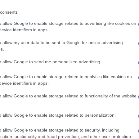
mblea generale dello European Panel
annelli di FederlegnoArredo, Giorgetti ha
consents
o affrontando le imprese europee.
o allow Google to enable storage related to advertising like cookies on
evice identifiers in apps.
o allow my user data to be sent to Google for online advertising
alizzazione e crescente concorrenza
s.
 ministro, alcune delle principali sfide che
ire. Per questo motivo, ha sostenuto che la
to allow Google to send me personalized advertising.
o chiara” attraverso politiche “pragmatiche
o allow Google to enable storage related to analytics like cookies on
ma produttivo.
evice identifiers in apps.
ale, che deve contrastare le pratiche sleali
o allow Google to enable storage related to functionality of the website
ati, sia alla politica climatica, chiamata a
li e tutela della competitività.
o allow Google to enable storage related to personalization.
a senza aumentare i costi per
o allow Google to enable storage related to security, including
cation functionality and fraud prevention, and other user protection.