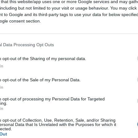
 that this website/app uses one or more Google services and may gath
ma particolarmente rilevante per l’Italia. La
including but not limited to your visit or usage behaviour. You may click 
, infatti, dovrebbe procedere soltanto in
 to Google and its third-party tags to use your data for below specifi
ui la piena preparazione operativa dell’Esma,
ogle consent section.
 delle responsabilità e un sistema credibile
l Data Processing Opt Outs
o opt-out of the Sharing of my personal data.
visione europea dovrebbe basarsi
In
i operatori
, evitando criteri legati
idica adottata. In quest’ottica, i parametri
o opt-out of the Sale of my Personal Data.
In
ivi e calibrati, scongiurando disparità di
o un ruolo comparabile all’interno del
to opt-out of processing my Personal Data for Targeted
ing.
In
o opt-out of Collection, Use, Retention, Sale, and/or Sharing
servono politiche pragmatiche
ersonal Data that Is Unrelated with the Purposes for which it
lected.
Out