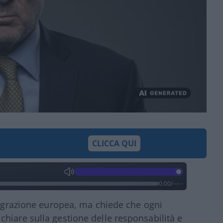
CLICCA QUI
0:00
/
--:--
ntegrazione europea, ma chiede che ogni
hiare sulla gestione delle responsabilità e