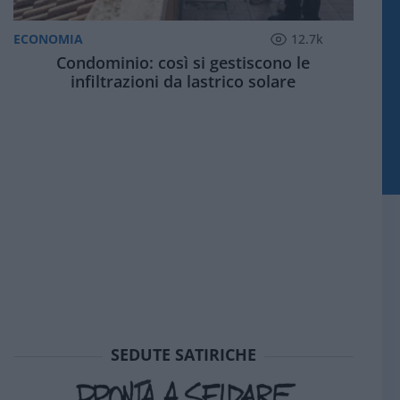
ECONOMIA
12.7k
Condominio: così si gestiscono le
infiltrazioni da lastrico solare
SEDUTE SATIRICHE