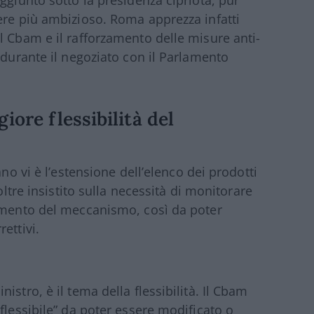
ggiunto sotto la presidenza cipriota, pur
ere più ambizioso. Roma apprezza infatti
l Cbam e il rafforzamento delle misure anti-
 durante il negoziato con il Parlamento
iore flessibilità del
ano vi è l’estensione dell’elenco dei prodotti
oltre insistito sulla necessità di monitorare
ramento del meccanismo, così da poter
ettivi.
stro, è il tema della flessibilità. Il Cbam
flessibile” da poter essere modificato o