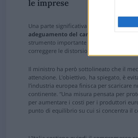
le imprese
Una parte significativa dell’intervento è s
adeguamento del carbonio alle frontie
strumento importante per contrastare la d
correggere le distorsioni generate dal sis
Il ministro ha però sottolineato che il m
attenzione. L’obiettivo, ha spiegato, è e
l’industria europea finisca per scaricare n
continente. “Una misura pensata per prote
per aumentare i costi per i produttori eur
punto di equilibrio su cui si concentra il 