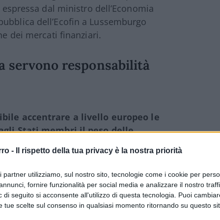
ne espressa dal ministro dell’Economia
pubblica dell’Ecofin a Lussemburgo
ne dei mercati finanziari.
ia servono responsabilità
bile accentrare a livello europeo le
agli Stati membri il peso delle
ioni operative o tensioni sui mercati
. Per
rro -
Il rispetto della tua privacy è la nostra priorità
lora si decidesse di ampliare le
autorità europee, sia necessario garantire
ri partner utilizziamo, sul nostro sito, tecnologie come i cookie per pers
onsabilità legale e accountability fiscale sia
annunci, fornire funzionalità per social media e analizzare il nostro traff
 di seguito si acconsente all'utilizzo di questa tecnologia. Puoi cambiar
e tue scelte sul consenso in qualsiasi momento ritornando su questo si