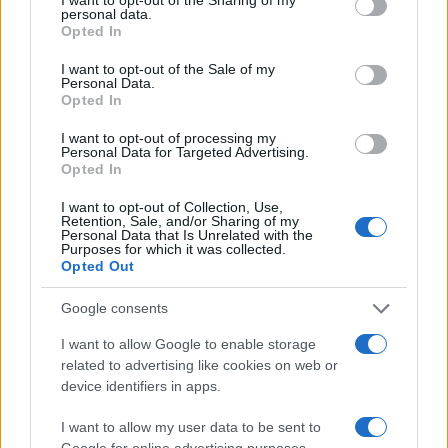
personal data.
Auto elettriche, sul Nasdaq la bolla
Opted In
si è già sgonfiata
I want to opt-out of the Sale of my
Personal Data.
Opted In
di
Enrico Foscarini
4k
22 Marzo 2026, 17:00
I want to opt-out of processing my
Personal Data for Targeted Advertising.
Opted In
I want to opt-out of Collection, Use,
Retention, Sale, and/or Sharing of my
Personal Data that Is Unrelated with the
Purposes for which it was collected.
Opted Out
Google consents
I want to allow Google to enable storage
related to advertising like cookies on web or
device identifiers in apps.
I want to allow my user data to be sent to
Google for online advertising purposes.