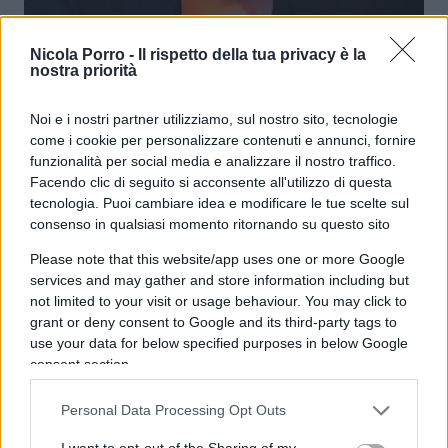
Apple supera le stime con ricavi
Nicola Porro -
Il rispetto della tua privacy è la
nostra priorità
record e utili in forte crescita
Noi e i nostri partner utilizziamo, sul nostro sito, tecnologie
di
Enrico Foscarini
come i cookie per personalizzare contenuti e annunci, fornire
3.2k
1 Maggio 2026, 17:30
funzionalità per social media e analizzare il nostro traffico.
Facendo clic di seguito si acconsente all'utilizzo di questa
tecnologia. Puoi cambiare idea e modificare le tue scelte sul
consenso in qualsiasi momento ritornando su questo sito
Please note that this website/app uses one or more Google
services and may gather and store information including but
not limited to your visit or usage behaviour. You may click to
grant or deny consent to Google and its third-party tags to
use your data for below specified purposes in below Google
consent section.
Personal Data Processing Opt Outs
I want to opt-out of the Sharing of my