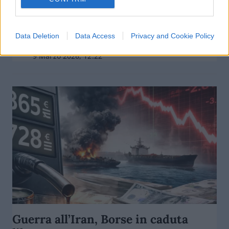
Guerra all’Iran: Borse ancora in
calo, petrolio sopra i 100 dollari
Data Deletion
Data Access
Privacy and Cookie Policy
di
Enrico Foscarini
4.4k
9 Marzo 2026, 12:22
Guerra all’Iran, Borse in caduta