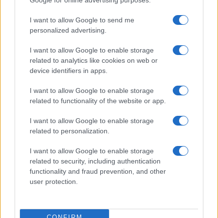
Oro in calo e Wall Street fragile,
dove investire? Lasciate perdere il
I want to allow Google to send me
materasso
personalized advertising.
I want to allow Google to enable storage
di
Enrico Foscarini
3.9k
related to analytics like cookies on web or
22 Marzo 2026, 13:00
device identifiers in apps.
I want to allow Google to enable storage
related to functionality of the website or app.
I want to allow Google to enable storage
related to personalization.
I want to allow Google to enable storage
related to security, including authentication
functionality and fraud prevention, and other
user protection.
CONFIRM