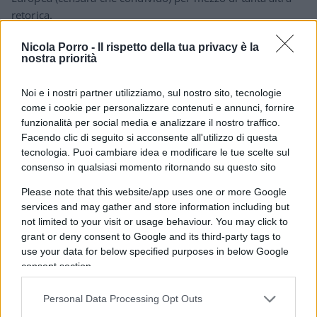
retorica.
Nicola Porro -
Il rispetto della tua privacy è la
Rispondi
nostra priorità
Randomic Twenty
Noi e i nostri partner utilizziamo, sul nostro sito, tecnologie
come i cookie per personalizzare contenuti e annunci, fornire
26 Febbraio 2022, 9:21 9:21
funzionalità per social media e analizzare il nostro traffico.
Il dispotismo indotto dalla gestione della pandemia ha
Facendo clic di seguito si acconsente all'utilizzo di questa
tecnologia. Puoi cambiare idea e modificare le tue scelte sul
lacerato l’occidente almeno da due anni. I diritti che i
consenso in qualsiasi momento ritornando su questo sito
cittadini occidentali credevano inviolabili sono stati sciolti
alla velocità di un cubetto di brina in un altoforno.
Please note that this website/app uses one or more Google
Non potete chiederci di fare fronte per i valori occidentali
services and may gather and store information including but
not limited to your visit or usage behaviour. You may click to
che gli stessi personaggi hanno devastato e cancellato.
grant or deny consent to Google and its third-party tags to
Le attuali democrature occidentali possono credersi il centro
use your data for below specified purposes in below Google
del mondo e provare a dispensare diriti ma solo solo la loro
consent section.
pattumiera.
Personal Data Processing Opt Outs
Rispondi
VIsualizza le risposte
(3)