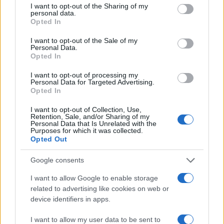
I want to opt-out of the Sharing of my
personal data.
Opted In
Paola Marchesin
26 Febbraio 2022, 9:17 9:17
I want to opt-out of the Sale of my
Personal Data.
Ma se stiamo toccando con mano che l’Europa e’
Opted In
inesistente‼️‼️‼️‼️‼️‼️‼️‼️‼️‼️
I want to opt-out of processing my
Personal Data for Targeted Advertising.
Opted In
Rispondi
I want to opt-out of Collection, Use,
Retention, Sale, and/or Sharing of my
Rossella
Personal Data that Is Unrelated with the
Purposes for which it was collected.
26 Febbraio 2022, 9:13 9:13
Opted Out
Ma questo esimio giornalista ( credo) ha idea di cosa
Google consents
significherebbe dare un aiuto in termini bellici all’Ucraina?
I want to allow Google to enable storage
Lo invito a riascoltarsi il discorso di Putin. Perché non
related to advertising like cookies on web or
capisce quanto sia assurdo e provocatorio n non rispettare
device identifiers in apps.
gli accordi presi? Questa situazione è una bomba esplosiva
che la moderazione e la diplomazia devono disinnescare.
I want to allow my user data to be sent to