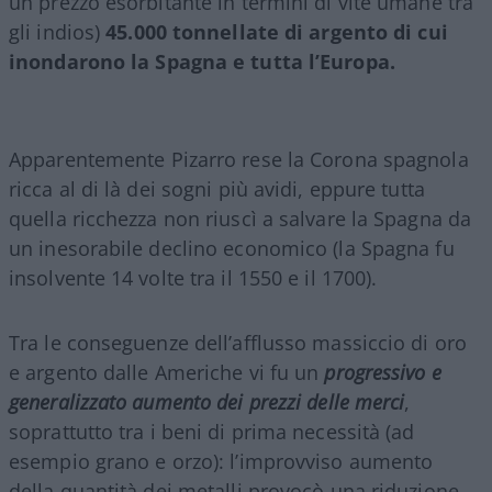
un prezzo esorbitante in termini di vite umane tra
gli indios)
45.000 tonnellate di argento di cui
inondarono la Spagna e tutta l’Europa.
Apparentemente Pizarro rese la Corona spagnola
ricca al di là dei sogni più avidi, eppure tutta
quella ricchezza non riuscì a salvare la Spagna da
un inesorabile declino economico (la Spagna fu
insolvente 14 volte tra il 1550 e il 1700).
Tra le conseguenze dell’afflusso massiccio di oro
e argento dalle Americhe vi fu un
progressivo e
generalizzato aumento dei prezzi delle merci
,
soprattutto tra i beni di prima necessità (ad
esempio grano e orzo): l’improvviso aumento
della quantità dei metalli provocò una riduzione