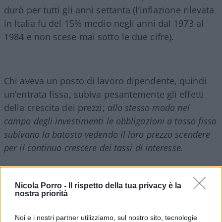
durò per tutti gli anni settanta (l’inflazione rilevata
in Italia fu del 15% medio negli anni dal 1973 al
1984 e non scese mai sotto le due cifre).
Chi aveva un posto di lavoro dipendente, quindi
un’entrata fissa, subiva pesantemente gli effetti
della crescita dei prezzi;
allo stesso modo nel
campo degli investimenti le obbligazioni a tasso fisso
subivano la batosta vedendo il loro prezzo scendere
per il continuo crescere dei tassi di interesse.
Mentre nel breve periodo anche i mercati azionari
Nicola Porro -
Il rispetto della tua privacy è la
subirono dei forti cali (nel 1973-74 l’S&P 500 perse
nostra priorità
il 14,50% e il 26%), essendo le azioni investimenti
in beni reali (le aziende), queste si ripresero più
Noi e i nostri partner utilizziamo, sul nostro sito, tecnologie