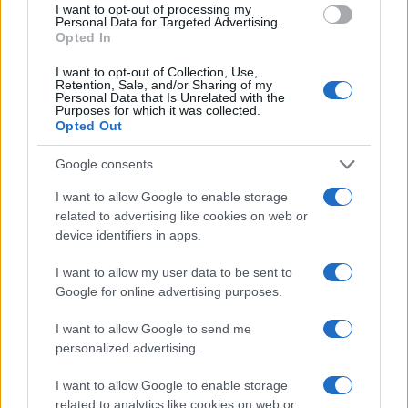
I want to opt-out of processing my
2021,
Coming
Soon
:
Higher
Inflation
?
: Uno dei
Personal Data for Targeted Advertising.
rischi nascosti (nemmeno troppo a questo punto)
Opted In
per l’anno appena iniziato è proprio questo: il
I want to opt-out of Collection, Use,
ritorno dell’inflazione.
Retention, Sale, and/or Sharing of my
Personal Data that Is Unrelated with the
Purposes for which it was collected.
Opted Out
Le iniezioni di liquidità operate negli ultimi anni
dalle banche centrali (8 mila miliardi di dollari nel
Google consents
solo 2020) hanno aumentato a dismisura la massa
I want to allow Google to enable storage
monetaria (offerta di moneta).
related to advertising like cookies on web or
device identifiers in apps.
Se tale disponibilità dovesse iniziare a tradursi in
I want to allow my user data to be sent to
un aumento dei prezzi (inflazione) questa
Google for online advertising purposes.
potrebbe avere conseguenze nefaste sui mercati,
I want to allow Google to send me
a partire proprio da quelli obbligazionari, tanto
personalized advertising.
cari ai risparmiatori italiani; qualche avvisaglia si è
I want to allow Google to enable storage
colta proprio in questi giorni…
related to analytics like cookies on web or