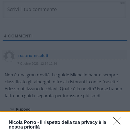
300
4
COMMENTI
rosario nicoletti
7 Ottobre 2023, 12:34 12:34
Non è una gran novità. Le guide Michelin hanno sempre
classificato gli alberghi, oltre ai ristoranti, con le “casette”.
Adesso utilizzano le chiavi. Quale è la novità? Forse hanno
fatto una guida separata per incassare più soldi.
Rispondi
Nicola Porro -
Il rispetto della tua privacy è la
nostra priorità
Mercedes