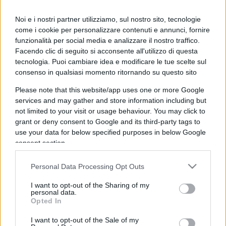
6 Ottobre 2023, 10:33 10:33
Noi e i nostri partner utilizziamo, sul nostro sito, tecnologie
Ma come si può credere a queste guide,o ai vari premi,da
come i cookie per personalizzare contenuti e annunci, fornire
Sanremo ai Nobel,passando per tutti gli altri?Sono tutti
funzionalità per social media e analizzare il nostro traffico.
pilotati e giudicati a tavolino prima.
Facendo clic di seguito si acconsente all'utilizzo di questa
tecnologia. Puoi cambiare idea e modificare le tue scelte sul
consenso in qualsiasi momento ritornando su questo sito
Rispondi
VIsualizza le risposte
(2)
Please note that this website/app uses one or more Google
services and may gather and store information including but
not limited to your visit or usage behaviour. You may click to
grant or deny consent to Google and its third-party tags to
use your data for below specified purposes in below Google
consent section.
Personal Data Processing Opt Outs
I want to opt-out of the Sharing of my
personal data.
Opted In
I want to opt-out of the Sale of my