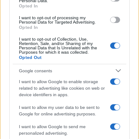
Personal Data.
IL PIÙ LETTO DEL MESE
Opted In
I want to opt-out of processing my
Personal Data for Targeted Advertising.
Opted In
I want to opt-out of Collection, Use,
Retention, Sale, and/or Sharing of my
Personal Data that Is Unrelated with the
Purposes for which it was collected.
Opted Out
Google consents
I want to allow Google to enable storage
related to advertising like cookies on web or
device identifiers in apps.
I want to allow my user data to be sent to
Google for online advertising purposes.
ECONOMIA
12.9k
Condominio: così si gestiscono le infiltrazioni da
I want to allow Google to send me
lastrico solare
personalized advertising.