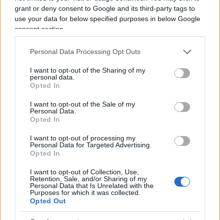
le eventuali responsabilità derivanti dalle attività
grant or deny consent to Google and its third-party tags to
contestate.
use your data for below specified purposes in below Google
consent section.
L’utilizzo di società prive di una reale operatività
Personal Data Processing Opt Outs
avrebbe rappresentato uno degli elementi chiave
I want to opt-out of the Sharing of my
del presunto sistema, consentendo la produzione
personal data.
Opted In
documentale necessaria per alimentare richieste
di agevolazioni fiscali prive di lavori
I want to opt-out of the Sale of my
Personal Data.
effettivamente eseguiti.
Opted In
I want to opt-out of processing my
Oltre 2.000 pratiche per generare
Personal Data for Targeted Advertising.
Opted In
crediti inesistenti
I want to opt-out of Collection, Use,
Retention, Sale, and/or Sharing of my
Personal Data that Is Unrelated with the
Purposes for which it was collected.
L’anello operativo dell’organizzazione sarebbe
Opted Out
stato individuato in due professionisti della