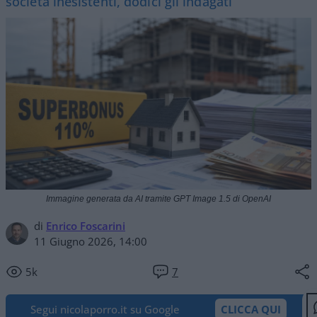
società inesistenti, dodici gli indagati
Immagine generata da AI tramite GPT Image 1.5 di OpenAI
di
Enrico Foscarini
11 Giugno 2026, 14:00
5k
7
Segui nicolaporro.it su Google
CLICCA QUI