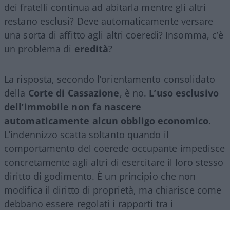
dei fratelli continua ad abitarla mentre gli altri
restano esclusi? Deve automaticamente versare
una sorta di affitto agli altri coeredi? Insomma, c’è
un problema di
eredità
?
La risposta, secondo l’orientamento consolidato
della
Corte di Cassazione
, è no.
L’uso esclusivo
dell’immobile non fa nascere
automaticamente alcun obbligo economico
.
L’indennizzo scatta soltanto quando il
comportamento del coerede occupante impedisce
concretamente agli altri di esercitare il loro stesso
diritto di godimento. È un principio che non
modifica il diritto di proprietà, ma chiarisce come
debbano essere regolati i rapporti tra i
comproprietari di un bene ereditato.