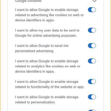
provincia di Chieti, abilitati all’accesso della
Google consents
piattaforma dell’Agenzia delle Entrate dedicata alla
I want to allow Google to enable storage
cessione dei crediti fiscali
.
related to advertising like cookies on web or
device identifiers in apps.
Secondo gli investigatori, i due avrebbero
I want to allow my user data to be sent to
Google for online advertising purposes.
trasmesso, dietro compenso,
oltre 2.000
comunicazioni
, permettendo così la creazione
I want to allow Google to send me
dei crediti fiscali nei cassetti tributari delle società
personalized advertising.
indicate come esecutrici degli interventi. Crediti
I want to allow Google to enable storage
che, stando all’ipotesi accusatoria, erano privi di
related to analytics like cookies on web or
qualsiasi corrispondenza con lavori realmente
device identifiers in apps.
effettuati.
I want to allow Google to enable storage
related to functionality of the website or app.
I want to allow Google to enable storage
La Procura di Siracusa è intervenuta con
related to personalization.
l’emissione di
cinque decreti di sequestro