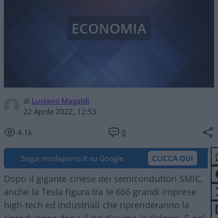
ECONOMIA
di
Luciano Magaldi
22 Aprile 2022, 12:53
4.1k
0
Segui nicolaporro.it su Google
CLICCA QUI
Dopo il gigante cinese dei semiconduttori SMIC,
anche la Tesla figura tra le 666 grandi imprese
high-tech ed industriali che riprenderanno la
riproduzione dopo il rigidissimo lockdown. E nel