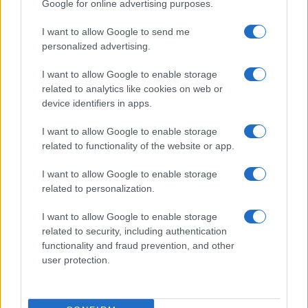
Google for online advertising purposes.
in sordina proprio per ‘acclimatare’ al meglio tutti
i componenti dello staff rientrante all’interno degli
I want to allow Google to send me
ambienti lavorativi degli stabilimenti.
personalized advertising.
I want to allow Google to enable storage
related to analytics like cookies on web or
Nonostante questa atmosfera produttiva
device identifiers in apps.
all’insegna del caos, qualcosa è cambiato in casa
I want to allow Google to enable storage
Tesla: “Abbiamo battuto diversi record” nell’ultimo
related to functionality of the website or app.
trimestre, “non sono mai stato così fiducioso per
I want to allow Google to enable storage
il futuro di Tesla”. Con queste parole, mercoledì
related to personalization.
20 aprile,
ha esordito Elon Musk
a sorpresa nel
rispondere di persona alle domande di investitori
I want to allow Google to enable storage
related to security, including authentication
e analisti: il colosso automobilistico a stelle e
functionality and fraud prevention, and other
strisce ha comunicato di aver raggiunto un utile
user protection.
netto di ben 3,32 miliardi nel primo trimestre (Q1
2022), compensando così la serrata temporanea