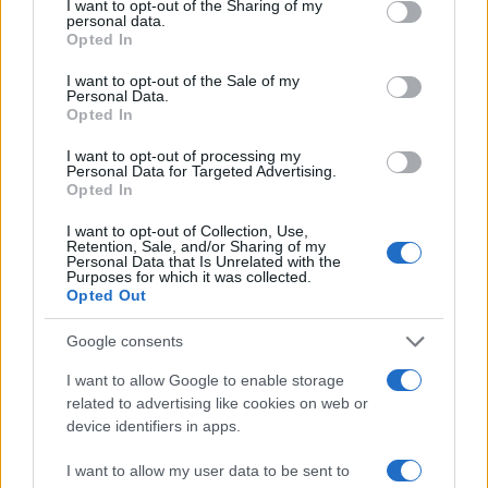
I want to opt-out of the Sharing of my
Manufacturing International Corporation), l’
personal data.
Opted In
azienda produttrice di semiconduttori più grande
della Cina, peraltro collegata alla megafabbrica
I want to opt-out of the Sale of my
Personal Data.
della Tesla per la fornitura di una parte dei suoi
Opted In
semiconduttori.
I want to opt-out of processing my
Personal Data for Targeted Advertising.
Opted In
Ad ogni modo, sarà tutto da dimostrare se queste
aziende “a corsia preferenziale” saranno capaci di
I want to opt-out of Collection, Use,
Retention, Sale, and/or Sharing of my
gestire al meglio la difficile contingenza
Personal Data that Is Unrelated with the
Purposes for which it was collected.
economico-sanitaria, visto che dovranno
Opted Out
soddisfare immediatamente numerosi e rigorosi
Google consents
parametri, tra cui la puntigliosa attenzione nella
vigilanza dell’ esposizione dei dipendenti rimasti
I want to allow Google to enable storage
related to advertising like cookies on web or
all’interno delle fabbriche durante il lockdown con
device identifiers in apps.
gli altri operai specializzati che rientreranno in
questi giorni. In alcuni casi la produzione partirà
I want to allow my user data to be sent to