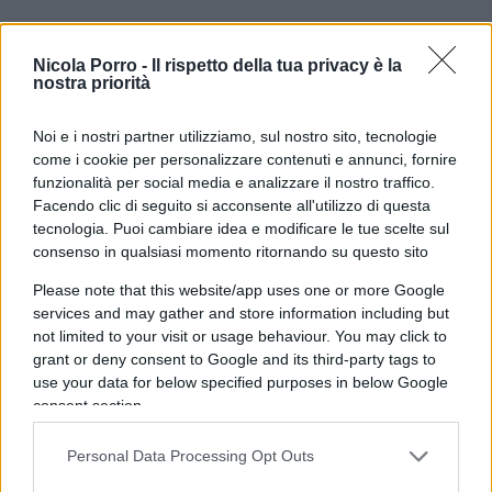
Queste “condizioni di favore” entreranno in vigore
solo per tutte quelle aziende valutate come
Nicola Porro -
Il rispetto della tua privacy è la
nostra priorità
“strategicamente importanti per l’economia e la
società” dalla Commissione per l’Economia e
Noi e i nostri partner utilizziamo, sul nostro sito, tecnologie
l’Information Technology, l’ autorità deputata allo
come i cookie per personalizzare contenuti e annunci, fornire
sviluppo industriale della megalopoli cinese.
funzionalità per social media e analizzare il nostro traffico.
Facendo clic di seguito si acconsente all'utilizzo di questa
Inoltre, la municipalità locale non ha rilasciato
tecnologia. Puoi cambiare idea e modificare le tue scelte sul
nessuna dichiarazione sul perché solo queste
consenso in qualsiasi momento ritornando su questo sito
specifiche compagnie potranno riprendere le
Please note that this website/app uses one or more Google
attività.
services and may gather and store information including but
not limited to your visit or usage behaviour. You may click to
grant or deny consent to Google and its third-party tags to
use your data for below specified purposes in below Google
Probabilmente perché nel registro delle imprese
consent section.
di Shanghai (in cui sono incluse più di 50.000 tra
imprese e ditte nazionali e multinazionali), figura l’
Personal Data Processing Opt Outs
importantissima SMIC (Semiconductor