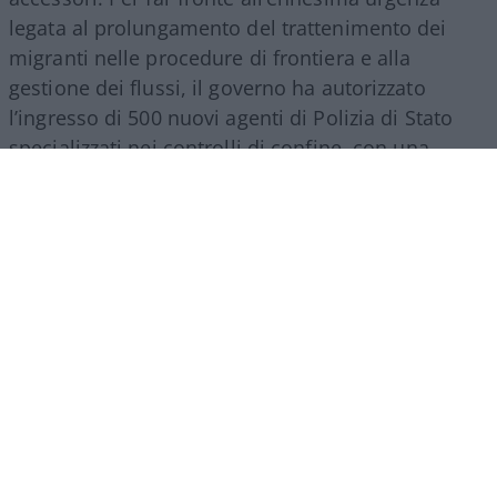
legata al prolungamento del trattenimento dei
migranti nelle procedure di frontiera e alla
gestione dei flussi, il governo ha autorizzato
l’ingresso di 500 nuovi agenti di Polizia di Stato
specializzati nei controlli di confine, con una
spesa a regime che supererà i 27 milioni di euro
all’anno. Nello stesso provvedimento si trova
spazio per una misura d’impatto economico
rilevante: la nomina di un commissario
straordinario per lo smaltimento dei materiali
Covid, incaricato di svuotare i magazzini da
mascherine e presidi inutilizzati accumulati
durante la pandemia. L’operazione comporta un
costo complessivo di ben 84 milioni di euro
suddivisi tra il 2026 e il 2027, a dimostrazione di
come gli errori della pianificazione emergenziale