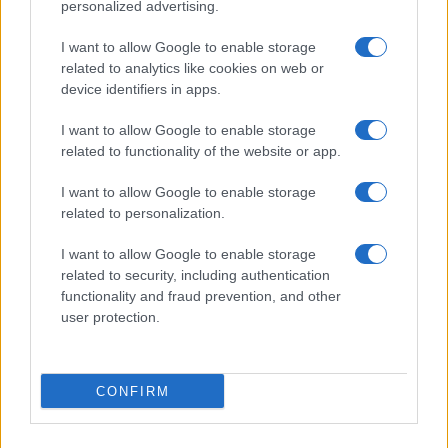
personalized advertising.
diventato l’acronimo di “
Fit it again Tony
, (riparala
ancora Tony)”. Insomma, secondo gli statunitensi,
I want to allow Google to enable storage
related to analytics like cookies on web or
se guidavi made in Italy rendevi ricco e felice
device identifiers in apps.
soltanto il meccanico. Naturalmente le cose sono
cambiate e la geniale gestione di
Sergio
I want to allow Google to enable storage
related to functionality of the website or app.
Marchionne
, forse il miglior manager nella storia
del nostro Paese,
ha portato il Lingotto a
I want to allow Google to enable storage
comprare Chrysler e fatto nascere Fca, ma i
related to personalization.
pregiudizi sono duri a morire.
I want to allow Google to enable storage
related to security, including authentication
Poi con la sua scomparsa è finito anche il sogno
functionality and fraud prevention, and other
user protection.
di rilanciare un grande polo dell’auto al Lingotto e
John Elkann
ha pensato bene di consegnare le
chiavi dell’azienda ai francesi: sebbene il primo
CONFIRM
azionista singolo di Stellantis sia Exor, la holding
degli Agnellli con circa il 14%, lo Stato transalpino