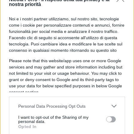
nostra priorità
Noi e i nostri partner utilizziamo, sul nostro sito, tecnologie
Malgrado l’ultimo
sgarbo industriale di Stellantis
come i cookie per personalizzare contenuti e annunci, fornire
di scegliere la Serbia per produrre la Panda
funzionalità per social media e analizzare il nostro traffico.
elettrica
, Urso risponde diplomatico, mostrando il
Facendo clic di seguito si acconsente all'utilizzo di questa
portafogli. Nel
fondo per l’automotive
, spiega, ci
tecnologia. Puoi cambiare idea e modificare le tue scelte sul
consenso in qualsiasi momento ritornando su questo sito
sono 6 miliardi e altri 13 miliardi saranno stanziati
nel piano di Transizione 5.0, poi ci sono i fondi del
Please note that this website/app uses one or more Google
services and may gather and store information including but
Pnrr. Ma il ministro del Made in Italy usa anche i
not limited to your visit or usage behaviour. You may click to
muscoli e pianta per a prima volta un paletto
grant or deny consent to Google and its third-party tags to
preciso: le auto dovranno essere
davvero
use your data for below specified purposes in below Google
prodotte in Italia
. Basta insomma con gli
consent section.
incentivi alla rottamazione che, come è accaduto
Personal Data Processing Opt Outs
nel 2022, vanno in otto casi su dieci a favore delle
case estere.
I want to opt-out of the Sharing of my
personal data.
Opted In