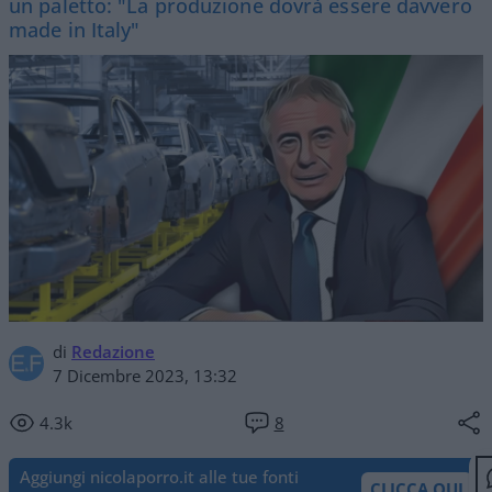
un paletto: "La produzione dovrà essere davvero
made in Italy"
di
Redazione
7 Dicembre 2023, 13:32
4.3k
8
Aggiungi nicolaporro.it alle tue fonti
CLICCA QUI