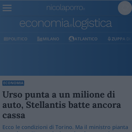
TICO
MILANO
ATLANTICO
ZUPPA DI PORRO
ECONOMIA
Urso punta a un milione di
auto, Stellantis batte ancora
cassa
Ecco le condizioni di Torino. Ma il ministro pianta