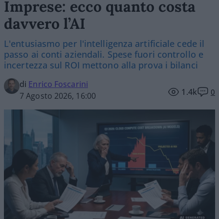
Imprese: ecco quanto costa
davvero l’AI
L'entusiasmo per l'intelligenza artificiale cede il
passo ai conti aziendali. Spese fuori controllo e
incertezza sul ROI mettono alla prova i bilanci
di
Enrico Foscarini
1.4k
0
7 Agosto 2026, 16:00