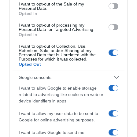
L’obiettivo politico del governo è comprensibile
I want to opt-out of the Sale of my
ma questo
approccio sovranista
mal si sposa
Personal Data.
Opted In
con come dovrebbe funzionare il
libero mercato
.
Senza contare che a cambiare dovrebbe essere
I want to opt-out of processing my
Personal Data for Targeted Advertising.
prima di tutto la testa degli automobilisti: nel
Opted In
nostro Paese lo scorso anno sono state infatti
I want to opt-out of Collection, Use,
immatricolate 1,4 milioni di vetture, di cui però
Retention, Sale, and/or Sharing of my
Personal Data that Is Unrelated with the
appena un terzo made in Italy. Perchè il signor
Purposes for which it was collected.
Opted Out
Rossi continua evidentemente a preferire il
fascino delle tedesche o gli accessori delle
Google consents
giapponesi alle eredi della Fiat.
I want to allow Google to enable storage
related to advertising like cookies on web or
device identifiers in apps.
Non si può dimenticare che l’auto italiana è stata
I want to allow my user data to be sent to
per decenni circondata da una alea di scarsa
Google for online advertising purposes.
affidabilità. Al punto da essere oggetto di un
I want to allow Google to send me
feroce sarcasmo negli Stati Uniti, dove “Fiat” era