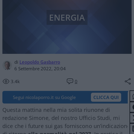
ENERGIA
di
Leopoldo Gasbarro
6 Settembre 2022, 20:04
3.4k
0
Segui nicolaporro.it su Google
CLICCA QUI
Questa mattina nella mia solita riunone di
redazione Simone, del nostro Ufficio Studi, mi
dice che i future sui gas forniscono un’indicazione
di ritorno
alla normalità nel 2027.
In pratica il