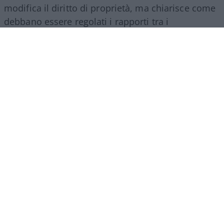
modifica il diritto di proprietà, ma chiarisce come
debbano essere regolati i rapporti tra i
comproprietari di un bene ereditato.
La comunione ereditaria