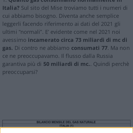
Italia?
Sul sito del Mise troviamo tutti i numeri di
cui abbiamo bisogno. Diventa anche semplice
leggerli facendo riferimento ai dati del 2021 gli
ultimi “normali”. E’ evidente come nel 2021 noi
avessimo
incamerato circa 73 miliardi di mc di
gas.
Di contro ne abbiamo
consumati 77
. Ma non
ce ne preoccupavamo. Il flusso dalla Russia
garantiva più di
50 miliardi di mc.
. Quindi perchè
preoccuparsi?