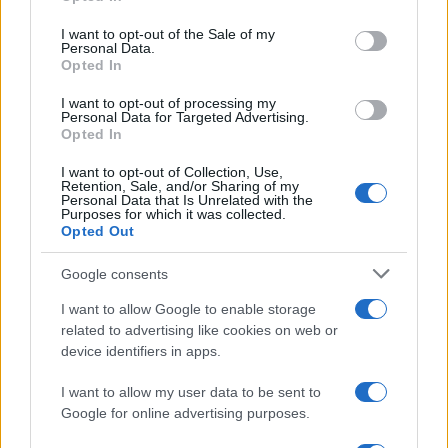
Le scorte di cui tanto si decanta la forza
dovrebbero essere pari
a circa il 20% del
I want to opt-out of the Sale of my
Personal Data.
consumato.
Quindi se il consumo
è di 76 mld le
Opted In
scorte dovranno essere di 15,2 mld.
I want to opt-out of processing my
Personal Data for Targeted Advertising.
Opted In
Il ministro Cingolani prima della chiusura di Putin
aveva dichiarato di essere arrivati
al 78,5% delle
I want to opt-out of Collection, Use,
Retention, Sale, and/or Sharing of my
scorte.
Personal Data that Is Unrelated with the
Purposes for which it was collected.
Opted Out
Google consents
Ma ora senza il flusso russo difficilmente si potrà
arrivare al raggiungimento delle scorte. Anche se
I want to allow Google to enable storage
related to advertising like cookies on web or
ci andremo vicini.
device identifiers in apps.
I want to allow my user data to be sent to
Google for online advertising purposes.