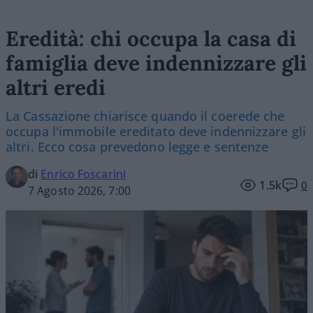
Eredità: chi occupa la casa di
famiglia deve indennizzare gli
altri eredi
La Cassazione chiarisce quando il coerede che
occupa l'immobile ereditato deve indennizzare gli
altri. Ecco cosa prevedono legge e sentenze
di
Enrico Foscarini
1.5k
0
7 Agosto 2026, 7:00