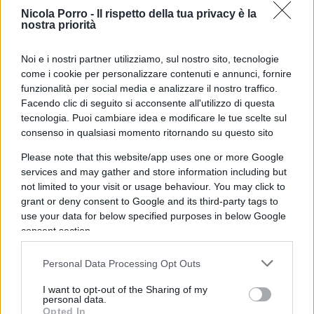
Nicola Porro -
Il rispetto della tua privacy è la
nostra priorità
Noi e i nostri partner utilizziamo, sul nostro sito, tecnologie
come i cookie per personalizzare contenuti e annunci, fornire
funzionalità per social media e analizzare il nostro traffico.
Facendo clic di seguito si acconsente all'utilizzo di questa
tecnologia. Puoi cambiare idea e modificare le tue scelte sul
consenso in qualsiasi momento ritornando su questo sito
Please note that this website/app uses one or more Google
services and may gather and store information including but
not limited to your visit or usage behaviour. You may click to
E quest’anno?
grant or deny consent to Google and its third-party tags to
use your data for below specified purposes in below Google
Vediamo che le proiezioni per quest’anno danno
consent section.
un consumato
di circa 76 miliardi di mc di gas.
Personal Data Processing Opt Outs
I want to opt-out of the Sharing of my
personal data.
Opted In