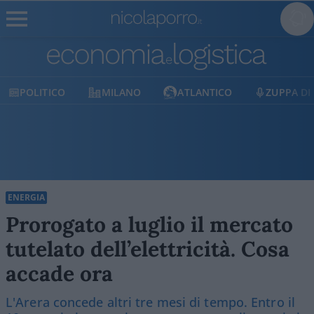
POLITICO
MILANO
ATLANTICO
ZUPPA DI PO
ENERGIA
Prorogato a luglio il mercato
tutelato dell’elettricità. Cosa
accade ora
L'Arera concede altri tre mesi di tempo. Entro il