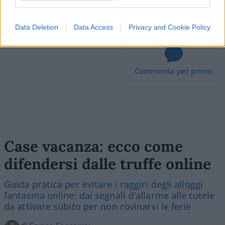
#BOLLETTE LUCE E GAS
#MERCATO T
Data Deletion
Data Access
Privacy and Cookie Policy
Commenta per primo
Case vacanza: ecco come
difendersi dalle truffe online
Guida pratica per evitare i raggiri degli alloggi
fantasma online: dai segnali d'allarme alle tutele
da attivare subito per non rovinarsi le ferie