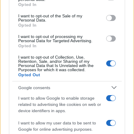
Opted In
Le associazioni dei consumatori sono comunque
soddisfatte della ottenuta proroga per le bollette
I want to opt-out of the Sale of my
Personal Data.
della luce. Nulla dovrebbe invece cambiare per
Opted In
l’imminente fine del
mercato tutelato del gas
,
I want to opt-out of processing my
che resta il 10 gennaio.
Personal Data for Targeted Advertising.
Opted In
La liberalizzazione delle bollette era stata iniziata
I want to opt-out of Collection, Use,
Retention, Sale, and/or Sharing of my
nel 1999 da Pierluigi Bersani. Un quarto di secolo
Personal Data that Is Unrelated with the
Purposes for which it was collected.
dopo non abbiamo ancora completato il
Opted Out
processo. Un po’ di rapidità in più nelle riforme
non farebbe male al nostro Paese.
Google consents
I want to allow Google to enable storage
related to advertising like cookies on web or
device identifiers in apps.
Per approfondire leggete:
che cosa accade alle
nostre bollette dopo l’attacco terroristico di
I want to allow my user data to be sent to
Google for online advertising purposes.
Hamas a Israele
. Senza contare che ora a