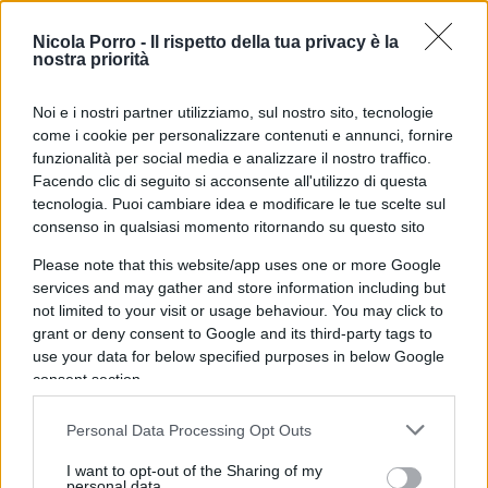
Una procedura che non offre molte certezze agli
Nicola Porro -
Il rispetto della tua privacy è la
utenti sulla solidità del gestore che subentra,
nostra priorità
considerando che in Italia accanto ai big del
settore e alle multiutility sopravvive un vespaio di
Noi e i nostri partner utilizziamo, sul nostro sito, tecnologie
come i cookie per personalizzare contenuti e annunci, fornire
quasi 700
piccoli e piccolissimi rivenditori
attivi
funzionalità per social media e analizzare il nostro traffico.
su territorio.
Facendo clic di seguito si acconsente all'utilizzo di questa
tecnologia. Puoi cambiare idea e modificare le tue scelte sul
consenso in qualsiasi momento ritornando su questo sito
Senza contare, sostengono allarmati i sindacati
del settore, che il meccanismo lascerà per strada
Please note that this website/app uses one or more Google
services and may gather and store information including but
circa 2.300 persone oggi incaricate di gestire il
not limited to your visit or usage behaviour. You may click to
customer care e il back office del
mercato
grant or deny consent to Google and its third-party tags to
tutelato, e che inizialmente avrebbero dovuto
use your data for below specified purposes in below Google
essere assorbite in modo proporzionale da chi si
consent section.
aggiudicherà le gare.
Personal Data Processing Opt Outs
I want to opt-out of the Sharing of my
personal data.