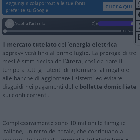
Aggiungi nicolaporro.it alle tue fonti
CLICCA QUI
preferite su Google
Ascolta l'articolo
0:00
/
--:--
Il
mercato tutelato
dell’
energia elettrica
sopravviverà fino al primo luglio. La proroga di tre
mesi è stata decisa dall’
Arera,
così da dare il
tempo a tutti gli utenti di informarsi al meglio e
alle banche di aggiornare i sistemi ed evitare
disguidi nei pagamenti delle
bollette domiciliate
sui conti correnti.
Complessivamente sono 10 milioni le famiglie
italiane, un terzo del totale, che continuano a
preferire le tariffe del
mercato tutelato luce o