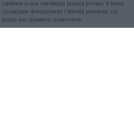
cantiere o una residenza privata privata, è bene
contattare direttamente l’attività presente sul
posto per chiedere chiarimenti.
Le verifiche necessarie prima di
versare caparre