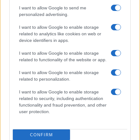
destabilizzare ulteriormente il mercato
I want to allow Google to send me
internazionale c’è
la grave crisi nel canale di
personalized advertising.
Suez,
tanto che i prezzi di petrolio e gas metano
I want to allow Google to enable storage
hanno ripreso la via del rialzo.
related to analytics like cookies on web or
device identifiers in apps.
Il mercato tutelato, dove le tariffe sono fissate
I want to allow Google to enable storage
dall’
Arera
in base alle quotazioni delle materie
related to functionality of the website or app.
prime, era stato pensato anche per proteggere i
I want to allow Google to enable storage
fragili e i redditi più bassi. L’ingrediente magico
related to personalization.
per abbassare i prezzi resta però la concorrenza
tra i diversi operatori; perlomeno per noi liberali.
I want to allow Google to enable storage
Naturalmente con un severo controllo da parte
related to security, including authentication
functionality and fraud prevention, and other
dell’Antitrust per evitare il rischio dei “Cartelli”.
user protection.
Diteci che cosa ne pensate
CONFIRM