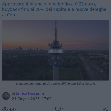
Approvato il bilancio: dividendo a 0,22 euro,
buyback fino al 20% del capitale e nuove deleghe
al Cda
Immagine generata da AI tramite GPT Image 1.5 di OpenAI
di
Enrico Foscarini
24 Giugno 2026, 17:09
4.4k
1