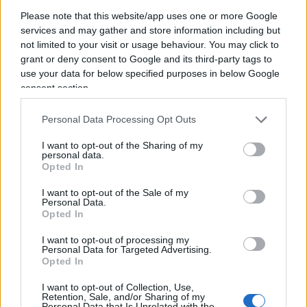
Buyback fino al 20% del capitale
Please note that this website/app uses one or more Google
services and may gather and store information including but
not limited to your visit or usage behaviour. You may click to
L’assemblea ha inoltre autorizzato il Consiglio di
grant or deny consent to Google and its third-party tags to
amministrazione ad acquistare azioni proprie fino
use your data for below specified purposes in below Google
consent section.
a un massimo del
20% del capitale sociale
, per
un periodo di
18 mesi
e in più tranche.
Personal Data Processing Opt Outs
I want to opt-out of the Sharing of my
Secondo quanto comunicato dalla società,
personal data.
l’autorizzazione è finalizzata a garantire strumenti
Opted In
di flessibilità gestionale, tra cui la copertura dei
I want to opt-out of the Sale of my
Personal Data.
piani di remunerazione, la gestione di eventuali
Opted In
strumenti convertibili e il supporto a operazioni
straordinarie di M&A. Nel perimetro rientra anche
I want to opt-out of processing my
Personal Data for Targeted Advertising.
la possibilità di sostenere programmi di riacquisto
Opted In
azionario e di intervenire sulla struttura del
I want to opt-out of Collection, Use,
capitale in caso di necessità.
Retention, Sale, and/or Sharing of my
Personal Data that Is Unrelated with the