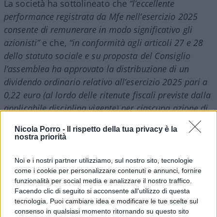
La società ha sottolineato che
“l’eccellente
performance registrata da Mfe nell’esercizio 2025
consente di remunerare in modo significativo gli
azionisti”
e che,
“in conformità agli articoli 27 e 28
dello statuto sociale e su proposta del Consiglio
l’assemblea ha approvato la distribuzione di un
dividendo ordinario relativo all’esercizio 2025 pari a
0,22 euro (al lordo delle ritenute fiscali previste dalla
applicabile disciplina vigente) per ciascuna azione di
categoria A e B”
.
Nicola Porro -
Il rispetto della tua privacy è la
nostra priorità
Il pagamento è stato fissato per il
22 luglio
, con
Noi e i nostri partner utilizziamo, sul nostro sito, tecnologie
ex-dividend date al 20 luglio
e
record date al 21
come i cookie per personalizzare contenuti e annunci, fornire
luglio
, secondo il calendario finanziario
funzionalità per social media e analizzare il nostro traffico.
comunicato.
Facendo clic di seguito si acconsente all'utilizzo di questa
tecnologia. Puoi cambiare idea e modificare le tue scelte sul
consenso in qualsiasi momento ritornando su questo sito