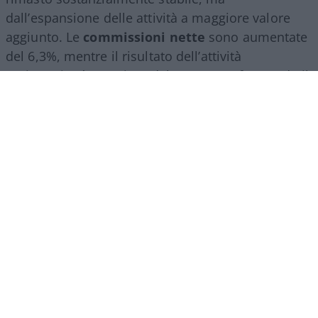
dall’espansione delle attività a maggiore valore
aggiunto. Le
commissioni nette
sono aumentate
del 6,3%, mentre il risultato dell’attività
assicurativa è cresciuto del 24,2%, confermando il
ruolo sempre più centrale del
wealth
management
, della consulenza finanziaria e del
risparmio gestito.