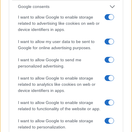
presunti clienti.
Google consents
I want to allow Google to enable storage
related to advertising like cookies on web or
device identifiers in apps.
I want to allow my user data to be sent to
Google for online advertising purposes.
I want to allow Google to send me
personalized advertising.
I want to allow Google to enable storage
related to analytics like cookies on web or
device identifiers in apps.
I want to allow Google to enable storage
Cosa fare in caso di truffa
related to functionality of the website or app.
Se nonostante le cautele ci si rende conto di
I want to allow Google to enable storage
related to personalization.
essere stati vittime di una truffa, la tempestività