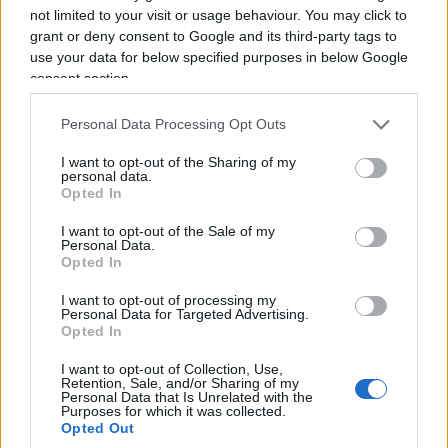
not limited to your visit or usage behaviour. You may click to
Un ulteriore campanello d’allarme riguarda la
grant or deny consent to Google and its third-party tags to
use your data for below specified purposes in below Google
tipologia di pagamento richiesta e la modalità di
consent section.
comunicazione proposta dall’host. È
indispensabile diffidare da chi esige ricariche su
Personal Data Processing Opt Outs
carte PostePay, trasferimenti anonimi Wire o
I want to opt-out of the Sharing of my
bonifici verso IBAN esteri intestati a persone
personal data.
Opted In
fisiche estranee al nome della struttura. Allo
stesso modo, se l’annuncio si trova
I want to opt-out of the Sale of my
Personal Data.
originariamente su un portale di prenotazione
Opted In
protetto ma l’interlocutore chiede di proseguire
I want to opt-out of processing my
via WhatsApp o e-mail con il pretesto di
Personal Data for Targeted Advertising.
Opted In
risparmiare le commissioni, si deve rifiutare
categoricamente. A questo si aggiunge spesso una
I want to opt-out of Collection, Use,
Retention, Sale, and/or Sharing of my
forte pressione psicologica, con messaggi che
Personal Data that Is Unrelated with the
Purposes for which it was collected.
sollecitano un invio del denaro entro tempi
Opted Out
brevissimi per non perdere la priorità su altri