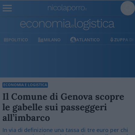
MILANO
ATLANTICO
ZUPPA DI PORRO
E
ECONOMIA E LOGISTICA
Il Comune di Genova scopre
le gabelle sui passeggeri
all’imbarco
In via di definizione una tassa di tre euro per chi