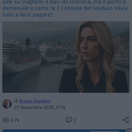
sale su traghetti e navi da crociera..ma il porto è
demaniale e come fa il Comune del Sindaco Silvia
Salis a farsi pagare?
di
Bruno Dardani
27 Novembre 2025, 9:18
6.7k
7