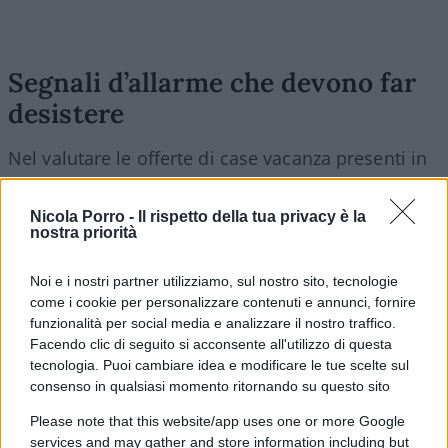
Segnali d’allarme che devono far
desistere
Nel valutare le offerte di case vacanza presenti in
rete, esistono precise anomalie operative che
devono spingere l’utente a interrompere
Nicola Porro -
Il rispetto della tua privacy è la
nostra priorità
immediatamente la trattativa. Il primo fattore
critico è rappresentato da prezzi palesemente
Noi e i nostri partner utilizziamo, sul nostro sito, tecnologie
fuori mercato, con sconti superiori al 30% o 40%
come i cookie per personalizzare contenuti e annunci, fornire
rispetto alla media della zona in alta stagione.
funzionalità per social media e analizzare il nostro traffico.
Questa leva viene utilizzata ad arte dai
Facendo clic di seguito si acconsente all'utilizzo di questa
tecnologia. Puoi cambiare idea e modificare le tue scelte sul
malintenzionati per indurre la vittima a decidere
consenso in qualsiasi momento ritornando su questo sito
in fretta e ad accantonare i consueti dubbi di
Please note that this website/app uses one or more Google
sicurezza.
services and may gather and store information including but