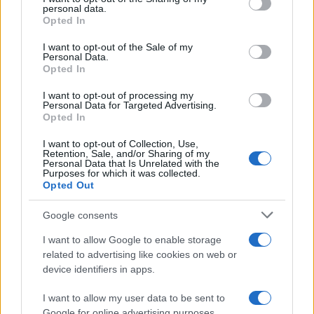
a un’innovazione più profonda all’interno dello
personal data.
spazio automobilistico, producendo una serie di
Opted In
servizi che nel complesso valgono molto di più
I want to opt-out of the Sale of my
della sola industria manifatturiera
Personal Data.
Opted In
automobilistica.
I want to opt-out of processing my
Personal Data for Targeted Advertising.
Sebbene l’Alfa Romeo Tonale sia la prima auto a
Opted In
venire con la propria NFT, questo non è il primo
I want to opt-out of Collection, Use,
Retention, Sale, and/or Sharing of my
marchio automobilistico a entrare nell’arena dei
Personal Data that Is Unrelated with the
non fungibili.
Purposes for which it was collected.
Opted Out
Google consents
I want to allow Google to enable storage
NFT e Auto
related to advertising like cookies on web or
device identifiers in apps.
Le case automobilistiche stanno entrando sempre
I want to allow my user data to be sent to
più nello spazio NFT, che dovrebbe crescere fino a
Google for online advertising purposes.