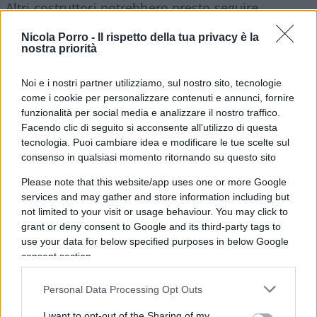
Altri costruttori potrebbero presto seguire
l’esempio di Alfa Romeo Tonale, per dare un taglio
Nicola Porro -
Il rispetto della tua privacy è la
(o inizialmente un’alternativa) alle carte e alle
nostra priorità
certificazioni che oggi come oggi giocano un ruolo
decisivo nell’attestare e quindi nel garantire l’uso
Noi e i nostri partner utilizziamo, sul nostro sito, tecnologie
come i cookie per personalizzare contenuti e annunci, fornire
dell’auto in fase di vendita e non solo, portare
funzionalità per social media e analizzare il nostro traffico.
trasparenza ed efficienza in un mercato
Facendo clic di seguito si acconsente all'utilizzo di questa
automobilistico che spesso fa affidamento su
tecnologia. Puoi cambiare idea e modificare le tue scelte sul
consenso in qualsiasi momento ritornando su questo sito
terze parti per tenere traccia dei record delle auto.
Please note that this website/app uses one or more Google
services and may gather and store information including but
not limited to your visit or usage behaviour. You may click to
Dalle stazioni di rifornimento alle officine di
grant or deny consent to Google and its third-party tags to
manutenzione ai giganti della tecnologia come
use your data for below specified purposes in below Google
consent section.
Uber, il mondo ha creato innumerevoli attività che
si occupano specificamente del concetto di
Personal Data Processing Opt Outs
proprietà dell’auto. Questo, a sua volta, ha portato
I want to opt-out of the Sharing of my