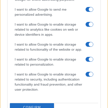
240 miliardi di dollari entro la fine del decennio,
I want to allow Google to send me
coniando token digitali collezionabili unici che a
personalized advertising.
volte vengono forniti in bundle con gli acquisti di
auto. Facciamo alcuni esempi:
I want to allow Google to enable storage
related to analytics like cookies on web or
device identifiers in apps.
Il rinomato negozio di personalizzazione e
I want to allow Google to enable storage
fabbricazione di auto
West Coast Customs
per
related to functionality of the website or app.
esempio, ha lanciato il suo progetto CarCoin,
offrendo un programma di iscrizione a più livelli
I want to allow Google to enable storage
di arte NFT relativa alle auto. Il programma,
related to personalization.
chiamato FastLane, fornirà anche NFT di
I want to allow Google to enable storage
esperienze con gli appassionati di auto e celebrità
related to security, including authentication
di serie A.
functionality and fraud prevention, and other
user protection.
Il mese scorso,
Mercedes-Benz
ha
commissionato opere a cinque artisti di NFT per
CONFIRM