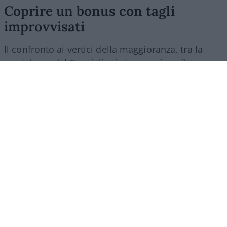
Coprire un bonus con tagli
improvvisati
Il confronto ai vertici della maggioranza, tra la
presidenza del Consiglio, i vicepremier e il
Ministero dell’Economia, ha evidenziato quanto
sia prevalsa la logica dell’emergenza elettorale.
Lasciare ripartire le aliquote ordinarie proprio
all’inizio delle vacanze agostane è stato giudicato
un rischio politico troppo alto, a fronte di un
conto complessivo che da marzo a oggi ha visto lo
Stato spendere oltre due miliardi di euro per il
calmiere. Lo stesso ministro dell’Economia,
Giancarlo Giorgetti, ha ammesso la rigidità della
copertura finanziaria trovata in fretta e furia:
“abbiamo tagliato un po’ di spese ai ministeri.