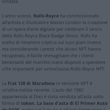
limitata.
L’anno scorso,
Rolls-Royce
ha commissionato
all’artista e illustratore Mason London la creazione
di un’opera d’arte digitale per celebrare il lancio
della Rolls-Royce Black Badge Ghost. Rolls ha
scelto di rimanere criptica sui suoi piani invece,
ma considerando i prezzi che alcuni NFT hanno
recuperato, è facile immaginare che i clienti
benestanti del marchio siano disposti a spendere
cifre importanti per un’esclusiva Rolls-Royce NFT.
La
Fiat 128 di Maradona
in versione NFT è
un’altra notizia recente. L’auto del 1982
appartenuta al Diez è stata venduta all’asta sotto
forma di
token. La base d’asta di El Primer Auto
de D10S,
nome col il quale è all’asta l’immagine e