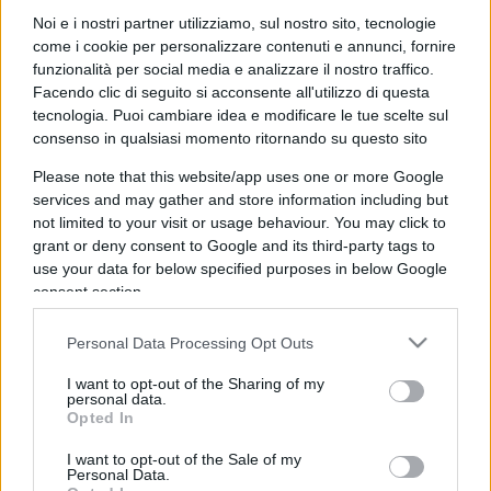
Noi e i nostri partner utilizziamo, sul nostro sito, tecnologie
Bellissimo…continiuamo a farci tenere per le palle da
come i cookie per personalizzare contenuti e annunci, fornire
soggetti terzi,..
funzionalità per social media e analizzare il nostro traffico.
Facendo clic di seguito si acconsente all'utilizzo di questa
Rispondi
tecnologia. Puoi cambiare idea e modificare le tue scelte sul
consenso in qualsiasi momento ritornando su questo sito
Please note that this website/app uses one or more Google
services and may gather and store information including but
not limited to your visit or usage behaviour. You may click to
grant or deny consent to Google and its third-party tags to
use your data for below specified purposes in below Google
consent section.
Personal Data Processing Opt Outs
I want to opt-out of the Sharing of my
personal data.
Opted In
IL PIÙ LETTO DEL MESE
I want to opt-out of the Sale of my
Personal Data.