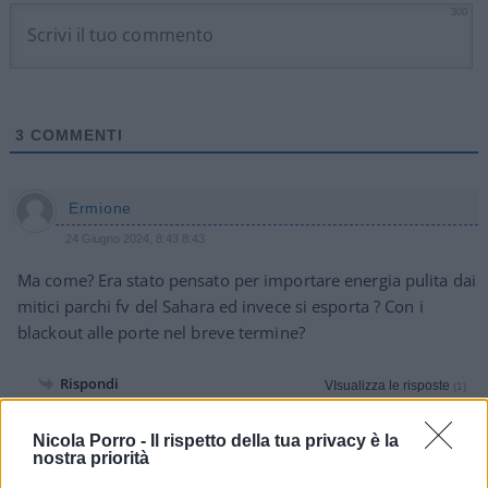
300
3
COMMENTI
Ermione
24 Giugno 2024, 8:43 8:43
Ma come? Era stato pensato per importare energia pulita dai
mitici parchi fv del Sahara ed invece si esporta ? Con i
blackout alle porte nel breve termine?
Rispondi
VIsualizza le risposte
(1)
Nicola Porro -
Il rispetto della tua privacy è la
Mauro
nostra priorità
24 Giugno 2024, 7:57 7:57