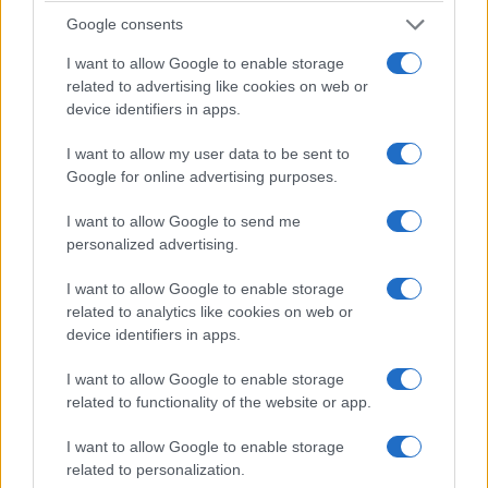
Il Gruppo svilupperà un progetto pilota di allarme
Google consents
rapido incentrato sulla catena di
approvvigionamento delle telecomunicazioni
I want to allow Google to enable storage
related to advertising like cookies on web or
identificando e monitorando i rischi di
device identifiers in apps.
interruzione della catena di approvvigionamento
delle telecomunicazioni, e migliorando (proprio
I want to allow my user data to be sent to
Google for online advertising purposes.
attraverso lo scambio di tutti i dati e di tutte le
informazioni disponibili) le conoscenze dei tre
I want to allow Google to send me
Paesi sulle vulnerabilità, la criticità e i rischi
personalized advertising.
residui, ipotizzando poi protocolli di intervento
I want to allow Google to enable storage
congiunto.
related to analytics like cookies on web or
device identifiers in apps.
I want to allow Google to enable storage
La resilienza della catena di approvvigionamento è
related to functionality of the website or app.
diventata una priorità urgente per Regno Unito,
I want to allow Google to enable storage
Stati Uniti e Australia, in particolare sulla scia
related to personalization.
delle recenti sfide globali.
Nel giugno 2023 è