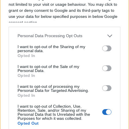
sulle telecomunicazioni
not limited to your visit or usage behaviour. You may click to
grant or deny consent to Google and its third-party tags to
use your data for below specified purposes in below Google
consent section.
Uno dei punti chiave dell’accordo è
lo sviluppo di
un sistema di allerta precoce per le
Personal Data Processing Opt Outs
interruzioni nel settore delle
I want to opt-out of the Sharing of my
telecomunicazioni
, considerato vitale per il
personal data.
Opted In
funzionamento delle moderne economie digitali.
Identificando i rischi potenziali all’interno di
I want to opt-out of the Sale of my
Personal Data.
questa catena di approvvigionamento, l’iniziativa
Opted In
pilota mirerà a “migliorare la conoscenza di tutti e
I want to opt-out of processing my
tre i Paesi delle vulnerabilità, delle criticità e dei
Personal Data for Targeted Advertising.
Opted In
rischi residui” e a creare un quadro di riferimento
per una risposta collaborativa alle minacce
I want to opt-out of Collection, Use,
Retention, Sale, and/or Sharing of my
emergenti.
Personal Data that Is Unrelated with the
Purposes for which it was collected.
Opted Out