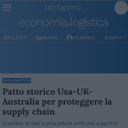
LITICO
MILANO
ATLANTICO
ZUPPA DI PORR
GEO-LOGISTICA
Patto storico Usa-UK-
Australia per proteggere la
supply chain
Scambio di dati e procedure unificate a partire