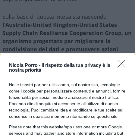
Sulla base di questa intesa sta nascendo
l’Australia-United Kingdom-United States
Supply Chain Resilience Cooperation Group, un
organismo progettato per migliorare la
condivisione dei dati e promuovere azioni
congiunte per salvaguardare le catene di
approvvigionamento prioritarie
. Il Dipartimento
Nicola Porro -
Il rispetto della tua privacy è la
nostra priorità
per le imprese e il commercio ha dichiarato che
questo gruppo consentirà ai tre Paesi di
Noi e i nostri partner utilizziamo, sul nostro sito, tecnologie
“identificare e affrontare meglio i rischi, le
come i cookie per personalizzare contenuti e annunci, fornire
minacce e le interruzioni” delle catene di
funzionalità per social media e analizzare il nostro traffico.
Facendo clic di seguito si acconsente all'utilizzo di questa
approvvigionamento essenziali che sono alla base
tecnologia. Puoi cambiare idea e modificare le tue scelte sul
delle loro economie.
consenso in qualsiasi momento ritornando su questo sito
Please note that this website/app uses one or more Google
Un sistema di alert unificato
services and may gather and store information including but