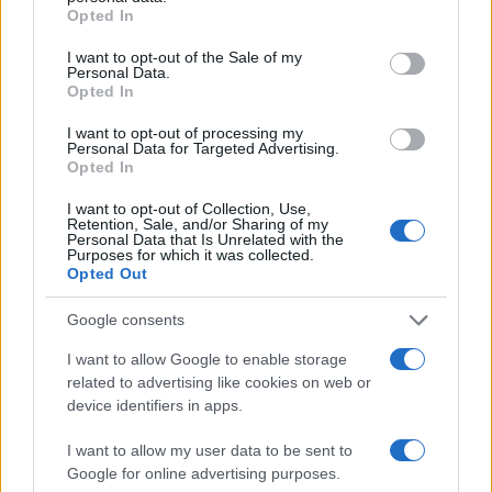
Opted In
Peraltro il metodo delle nomine a rate potrebbe
celare non pochi trabocchetti e non a caso
I want to opt-out of the Sale of my
Personal Data.
viceministro Edoardo Rixi , solo poche settimane
Opted In
fa, si era detto intenzionato a procedere con una
I want to opt-out of processing my
nomina in blocco dell’intera lista di presidenti, al
Personal Data for Targeted Advertising.
fine di evitare patteggiamenti, ripensamenti e
Opted In
trattative dell’ultima ora anche in seno alla
I want to opt-out of Collection, Use,
maggioranza.
Retention, Sale, and/or Sharing of my
Personal Data that Is Unrelated with the
Ma non è andata così.
Voci di corridoio danno
Purposes for which it was collected.
Opted Out
ora per certa la nomina di altri cinque
presidenti all’inizio della prossima settimana,
Google consents
forse già lunedi’ con un contemporaneo
I want to allow Google to enable storage
ennesimo rinvio per le isole:
non si capisce
related to advertising like cookies on web or
bene sulla base di quale logica, ma il principale
device identifiers in apps.
sistema portuale siciliano, quello che fa perno sul
I want to allow my user data to be sent to
porto di Palermo e che sin dall’inizio sembrava
Google for online advertising purposes.