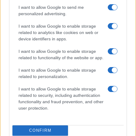
essere oggetto di una facile scelta di continuità
I want to allow Google to send me
rispetto alla gestione di Pasqualino Monti,
personalized advertising.
insieme con tutti i porti sardi rientranti sotto la
competenza di un’unica autorità portuale insulare
I want to allow Google to enable storage
potrebbero essere costretti a un’ulteriore attesa.
related to analytics like cookies on web or
device identifiers in apps.
In Italia spesso attesa e sinonimo di sorprese,
frutto di faticosi e talora inconsistenti colloqui da
I want to allow Google to enable storage
bar finalizzati non tanto al bene comune del paese
related to functionality of the website or app.
quanto a equilibri o equilibrismi che talora in
I want to allow Google to enable storage
sede locale sforano il confine del grottesco.
related to personalization.
I want to allow Google to enable storage
Leggi anche:
related to security, including authentication
functionality and fraud prevention, and other
user protection.
Nuovi presidenti nei porti, ma solo se
piacciono al PD
CONFIRM