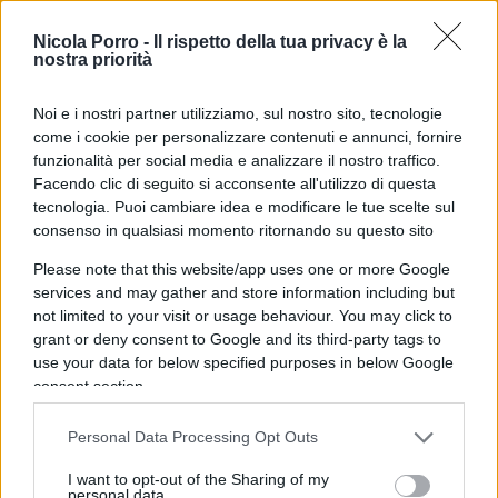
vincolante il parere della regione competente per
territorio; inoltre sono in molti a chiedersi come
Nicola Porro -
Il rispetto della tua privacy è la
mai questa apertura all’opposizione sia stata
nostra priorità
tempisticamente cosi prematura rispetto ai pareri
Noi e i nostri partner utilizziamo, sul nostro sito, tecnologie
delle
Commissioni di Camera e Senato che
come i cookie per personalizzare contenuti e annunci, fornire
avrebbero potuto diventare agevolmente
funzionalità per social media e analizzare il nostro traffico.
unanimi su tutti presidenti proprio a fronte di
Facendo clic di seguito si acconsente all'utilizzo di questa
tecnologia. Puoi cambiare idea e modificare le tue scelte sul
un impegno a regalare a Pd o Cinque stelle, in
consenso in qualsiasi momento ritornando su questo sito
cauda venenum, due nomine portuali;
nomine
che, a posizioni rovesciate (come dimostra la
Please note that this website/app uses one or more Google
services and may gather and store information including but
storia) difficilmente si sarebbero potuto anche
not limited to your visit or usage behaviour. You may click to
solo proporre.
grant or deny consent to Google and its third-party tags to
use your data for below specified purposes in below Google
consent section.
Palermo e tutta la Sardegna in
stand by
Personal Data Processing Opt Outs
I want to opt-out of the Sharing of my
personal data.