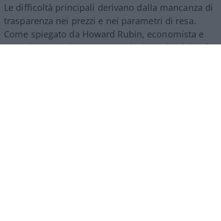
Le difficoltà principali derivano dalla mancanza di
trasparenza nei prezzi e nei parametri di resa.
Come spiegato da Howard Rubin, economista e
consulente per la spesa tecnologica aziendale, “è
una valuta di cui non si ha l’istinto di sapere cosa
si sta usando, e le pratiche contabili non sono
neanche pronte per questo. La questione AI viene
trattata come un investimento in questo
momento, ma è un investimento rischioso nel
caso in cui non produca alcun ritorno”. In assenza
di un mercato unico regolato dalle dinamiche
classiche di offerta e domanda aperta, le aziende
faticano a confrontare l’efficienza reale dei diversi
provider, trovandosi esposte a fluttuazioni
improvvise dei costi di gestione.