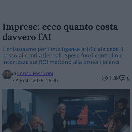
Imprese: ecco quanto costa
davvero l’AI
L'entusiasmo per l'intelligenza artificiale cede il
passo ai conti aziendali. Spese fuori controllo e
incertezza sul ROI mettono alla prova i bilanci
di
Enrico Foscarini
1.3k
0
7 Agosto 2026, 16:00