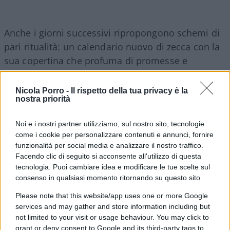
Anche i giorni successivi ripropongono schemi di
pari ritualità: un calendario nuovo di zecca con la
sua copertina che profuma di promesse e
l’agenda illibata con le pagine color bianco latte,
che sporcheremo di vita, raccontano della nuova
Nicola Porro -
Il rispetto della tua privacy è la
nostra priorità
alba che avanza.
Noi e i nostri partner utilizziamo, sul nostro sito, tecnologie
Penso tra me e me: è di nuovo l’
Inizio
. E l’inizio di
come i cookie per personalizzare contenuti e annunci, fornire
ogni cosa porta sempre con sé quella
voglia
funzionalità per social media e analizzare il nostro traffico.
Facendo clic di seguito si acconsente all'utilizzo di questa
matta
di ricominciare dal
primo rigo
. E allora,
tecnologia. Puoi cambiare idea e modificare le tue scelte sul
superato il frastuono delle feste, ci si adopera per
consenso in qualsiasi momento ritornando su questo sito
mettere ordine, fuori e dentro di sé, e ci si
Please note that this website/app uses one or more Google
organizza per proiettarsi in avanti, pianificando
services and may gather and store information including but
impegni e progettando eventi, elencati per
not limited to your visit or usage behaviour. You may click to
priorità.
grant or deny consent to Google and its third-party tags to