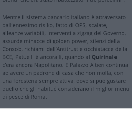
Mentre il sistema bancario italiano è attraversato
dall’ennesimo risiko, fatto di OPS, scalate,
alleanze variabili, interventi a zigzag del Governo,
assurde minacce di golden power, silenzi della
Consob, richiami dell’Antitrust e occhiatacce della
BCE, Patuelli è ancora lì, quando al
Quirinale
c’era ancora Napolitano. E Palazzo Altieri continua
ad avere un padrone di casa che non molla, con
una foresteria sempre attiva, dove si può gustare
quello che gli habitué considerano il miglior menu
di pesce di Roma.