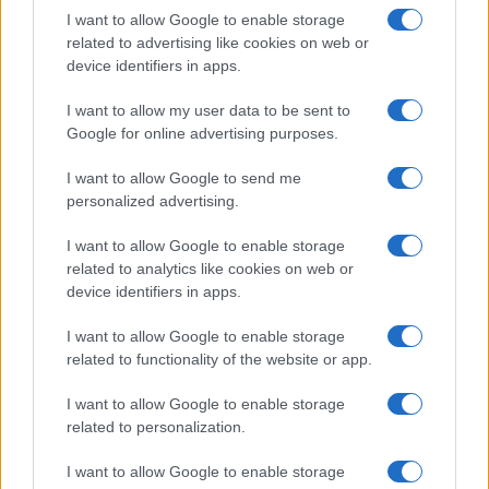
E per capire fino a che punto ci si possa tendere
I want to allow Google to enable storage
per lanciarsi in avanti basta risalire il tempo,
related to advertising like cookies on web or
andando contro la corrente
: rifare il percorso a
device identifiers in apps.
ritroso, ritornare sui passi già fatti e ripensare alle
I want to allow my user data to be sent to
cose che abbiamo lasciato cadere.
Google for online advertising purposes.
I want to allow Google to send me
Ripensare soprattutto a tutte quelle che abbiamo
personalized advertising.
conquistato, a tutte quelle che abbiamo fatto
nostre, a tutte quelle che ormai fanno parte del
I want to allow Google to enable storage
related to analytics like cookies on web or
nostro
bagaglio di vita
e che non
device identifiers in apps.
dimenticheremo più. Perché, pur ricominciando
sempre da capo, è da
noi stessi
che ripartiamo,
I want to allow Google to enable storage
related to functionality of the website or app.
tutte le volte.
I want to allow Google to enable storage
related to personalization.
E possiamo ricominciare infinite volte, tracciando,
I want to allow Google to enable storage