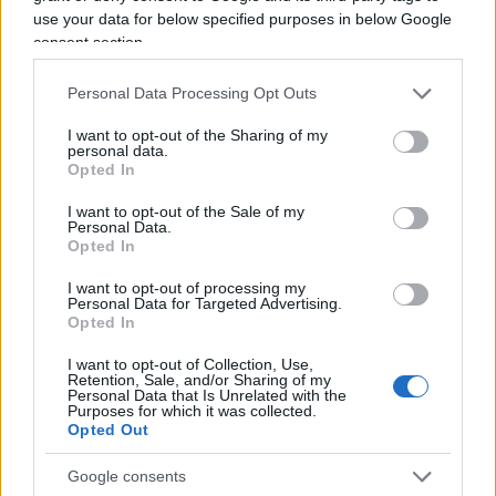
use your data for below specified purposes in below Google
consent section.
Come il movimento che fa un elastico quando lo
Personal Data Processing Opt Outs
si tende all’indietro per guadagnarne lo slancio in
I want to opt-out of the Sharing of my
personal data.
avanti, allo stesso modo noi ci carichiamo per
Opted In
affrontare la ripresa di tutte le attività, lasciate per
I want to opt-out of the Sale of my
un attimo in
stand by
.
Personal Data.
Opted In
Ma per ottenere una spinta ottimale da qualsiasi
I want to opt-out of processing my
Personal Data for Targeted Advertising.
corpo mobile, è opportuno testarne bene la
Opted In
resistenza:
dev’essere così che funziona anche
I want to opt-out of Collection, Use,
con la nostra capacità di azione e reazione, penso
Retention, Sale, and/or Sharing of my
Personal Data that Is Unrelated with the
giocherellando con un elastico tra le dita.
Purposes for which it was collected.
Opted Out
Google consents