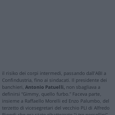
il risiko dei corpi intermedi, passando dall’ABI a
Confindustria, fino ai sindacati. Il presidente dei
banchieri,
Antonio Patuelli,
non sbagliava a
definirsi “Gimmy, quello furbo.” Faceva parte,
insieme a Raffaello Morelli ed Enzo Palumbo, del
terzetto di vicesegretari del vecchio PLI di Alfredo
Biondi che era stato ribattezzato “i tre porcellini”.