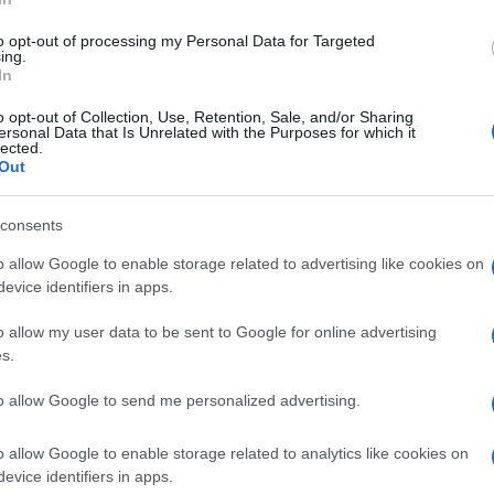
li record
e cumulativamente si tratta di
to opt-out of processing my Personal Data for Targeted
 e oltre 31 mila rispetto al 2019. Il grafico
ing.
In
timana mostra i morti totali, per tutte le
r la fascia di età fino ai 44 anni che (se leggi
o opt-out of Collection, Use, Retention, Sale, and/or Sharing
ersonal Data that Is Unrelated with the Purposes for which it
ù rispetto all’anno scorso e quelli fino a 64
lected.
Out
consents
o allow Google to enable storage related to advertising like cookies on
evice identifiers in apps.
o allow my user data to be sent to Google for online advertising
s.
to allow Google to send me personalized advertising.
o allow Google to enable storage related to analytics like cookies on
evice identifiers in apps.