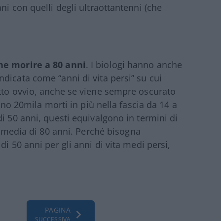
ni con quelli degli ultraottantenni (che
che morire a 80 anni
. I biologi hanno anche
dicata come “anni di vita persi” su cui
atto ovvio, anche se viene sempre oscurato
sono 20mila morti in più nella fascia da 14 a
i 50 anni, questi equivalgono in termini di
tà media di 80 anni. Perché bisogna
i 50 anni per gli anni di vita medi persi,
PAGINA
SUCCESSIVA