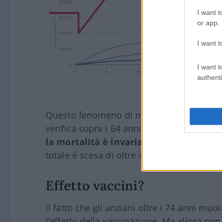
I want t
or app.
I want t
I want t
authenti
Questo fenomeno di mortalità in eccesso n
verifica sopra i 64 anni. Se si controlla 
la mortalità è invariata
rispetto all’anno
totale è scesa di oltre 40mila nel 2021 ris
Effetto vaccini?
Il fatto che gli anziani oltre i 74 anni m
l’effetto della vaccinazione. Ma allora non