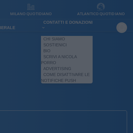
MILANO QUOTIDIANO
ATLANTICO QUOTIDIANO
CONTATTI E DONAZIONI
IBERALE
CHI SIAMO
SOSTIENICI
BIO
SCRIVI A NICOLA
PORRO
ADVERTISING
COME DISATTIVARE LE
NOTIFICHE PUSH