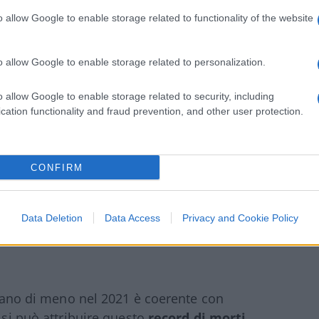
o allow Google to enable storage related to functionality of the website
o allow Google to enable storage related to personalization.
o allow Google to enable storage related to security, including
cation functionality and fraud prevention, and other user protection.
el 2021 rispetto persino al 2020 non si
CONFIRM
sempre
sul sito di Euromomo
,
da 65 a 74 anni
 scorso, sopra i 74 anni invece la mortalità
Data Deletion
Data Access
Privacy and Cookie Policy
petto al 2020.
uoiano di meno nel 2021 è coerente con
 si può attribuire questo
record di morti