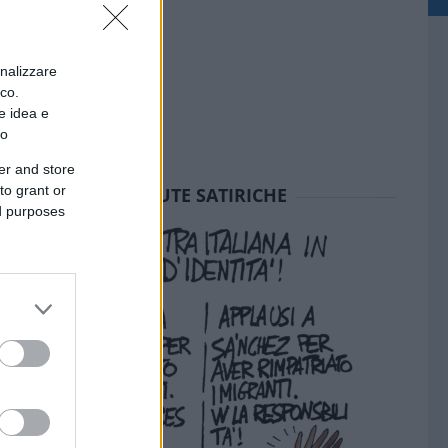
onalizzare
ico.
e idea e
to
er and store
to grant or
SEDUTE SATIRICHE
ed purposes