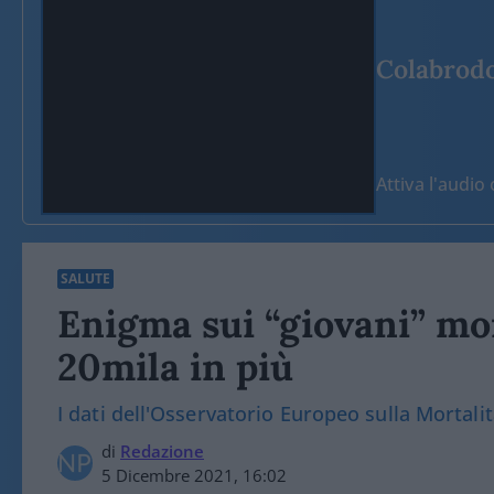
Colabrodo 
Attiva l'audi
SALUTE
Enigma sui “giovani” mor
20mila in più
I dati dell'Osservatorio Europeo sulla Mortalit
di
Redazione
5 Dicembre 2021, 16:02