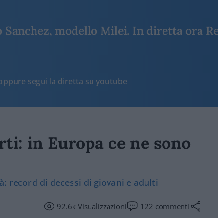
Sanchez, modello Milei. In diretta ora Re
o oppure segui
la diretta su youtube
ti: in Europa ce ne sono
à: record di decessi di giovani e adulti
92.6k
Visualizzazioni
122
commenti