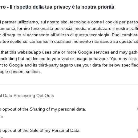
rro -
Il rispetto della tua privacy è la nostra priorità
ferite su Google
CLICCA QUI
ri partner utilizziamo, sul nostro sito, tecnologie come i cookie per pers
annunci, fornire funzionalità per social media e analizzare il nostro traff
 di seguito si acconsente all'utilizzo di questa tecnologia. Puoi cambiar
e tue scelte sul consenso in qualsiasi momento ritornando su questo si
 that this website/app uses one or more Google services and may gath
including but not limited to your visit or usage behaviour. You may click 
rvatorio Europeo sulla Mortalità
 to Google and its third-party tags to use your data for below specifi
ogle consent section.
a vedere cosa mostrano perché è clamoroso.
eo, che da decenni raccoglie e pubblica i
l Data Processing Opt Outs
e) mostra come in Europa
non ci sono mai
l 2021.
o opt-out of the Sharing of my personal data.
In
o opt-out of the Sale of my Personal Data.
ora e non è pensionata, da 14 a 64 anni, nel
In