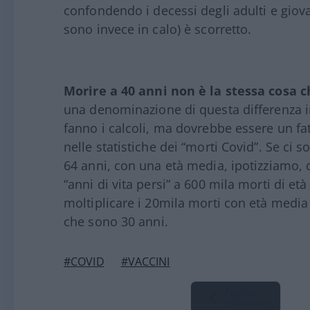
confondendo i decessi degli adulti e giova
sono invece in calo) è scorretto.
Morire a 40 anni non è la stessa cosa 
una denominazione di questa differenza in
fanno i calcoli, ma dovrebbe essere un f
nelle statistiche dei “morti Covid”. Se ci 
64 anni, con una età media, ipotizziamo, d
“anni di vita persi” a 600 mila morti di e
moltiplicare i 20mila morti con età media d
che sono 30 anni.
#COVID
#VACCINI
Pagina
Precedente