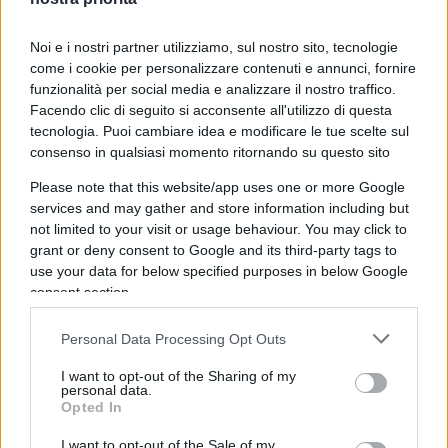
Noi e i nostri partner utilizziamo, sul nostro sito, tecnologie
21 morti nell’esplosione di una miniera di
come i cookie per personalizzare contenuti e annunci, fornire
carbone in Colombia
funzionalità per social media e analizzare il nostro traffico.
Facendo clic di seguito si acconsente all'utilizzo di questa
tecnologia. Puoi cambiare idea e modificare le tue scelte sul
consenso in qualsiasi momento ritornando su questo sito
Carbone inquinante, miniere fatiscenti e oltre 20
Please note that this website/app uses one or more Google
minatori morti come topi. Fosse successo durante
services and may gather and store information including but
la presidenza dei destrorsi Uribe o Duque il
not limited to your visit or usage behaviour. You may click to
mondo con Greta in testa ne parlerebbe, succede
grant or deny consent to Google and its third-party tags to
use your data for below specified purposes in below Google
con l’ex guerrigliero ambientalista Petro e il
consent section.
silenzio è tombale.
Personal Data Processing Opt Outs
Messico: arrestato ‘El Chapito’, killer 14enne
I want to opt-out of the Sharing of my
personal data.
Opted In
I want to opt-out of the Sale of my