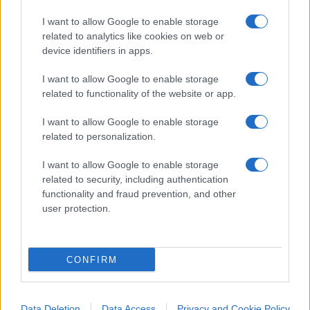
Paolo Manzo
http://paolomanzo.substack.com
. Dopo
I want to allow Google to enable storage
una settimana se vuoi con un abbonamento di 30
related to analytics like cookies on web or
device identifiers in apps.
euro l’anno avrai diritto oltre che alla newsletter a
webinar e dossier di inchiesta esclusivi.
I want to allow Google to enable storage
related to functionality of the website or app.
I want to allow Google to enable storage
3
related to personalization.
Leggi i commenti
I want to allow Google to enable storage
related to security, including authentication
functionality and fraud prevention, and other
SEDUTE SATIRICHE
user protection.
Vignetta del 07/08/2026
CONFIRM
Vai all'archivio delle vignette
Data Deletion
Data Access
Privacy and Cookie Policy