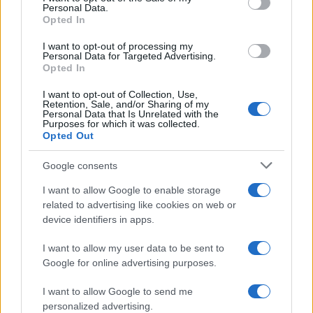
Il ragazzo è accusato di avere ucciso 8 membri di
Personal Data.
una famiglia nel sobborgo di Chimalhuacan a Città
Opted In
del Messico. Feriti anche altri 7 tra cui due
I want to opt-out of processing my
Personal Data for Targeted Advertising.
bambini da “Little Chapo”. I minori che uccidono
Opted In
non sono una novità in Messico. Nel 2010, i
I want to opt-out of Collection, Use,
soldati avevano arrestato un altro ragazzo di 14
Retention, Sale, and/or Sharing of my
anni soprannominato “El Ponchis” che lavorava
Personal Data that Is Unrelated with the
Purposes for which it was collected.
come killer per il Cartello del Sud Pacifico, che
Opted Out
aveva decapitato almeno quattro persone.
Google consents
I want to allow Google to enable storage
Paolo Manzo, 19 marzo 2023
related to advertising like cookies on web or
device identifiers in apps.
I want to allow my user data to be sent to
Google for online advertising purposes.
Tutto sull’America Latina e il suo impatto su
economia e politica del vecchio continente. Iscriviti
I want to allow Google to send me
personalized advertising.
gratis alla newsletter di