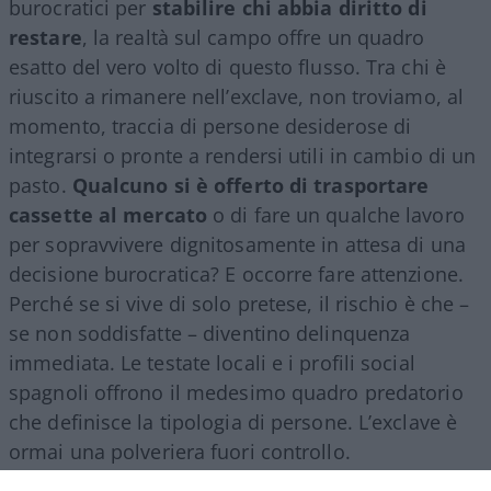
burocratici per
stabilire chi abbia diritto di
restare
, la realtà sul campo offre un quadro
esatto del vero volto di questo flusso. Tra chi è
riuscito a rimanere nell’exclave, non troviamo, al
momento, traccia di persone desiderose di
integrarsi o pronte a rendersi utili in cambio di un
pasto.
Qualcuno si è offerto di trasportare
cassette al mercato
o di fare un qualche lavoro
per sopravvivere dignitosamente in attesa di una
decisione burocratica? E occorre fare attenzione.
Perché se si vive di solo pretese, il rischio è che –
se non soddisfatte – diventino delinquenza
immediata. Le testate locali e i profili social
spagnoli offrono il medesimo quadro predatorio
che definisce la tipologia di persone. L’exclave è
ormai una polveriera fuori controllo.