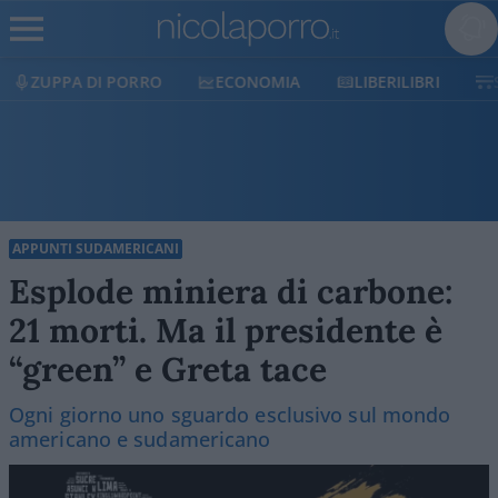
ECONOMIA
LIBERILIBRI
SHOP
SOSTIENICI
APPUNTI SUDAMERICANI
Esplode miniera di carbone:
21 morti. Ma il presidente è
“green” e Greta tace
Ogni giorno uno sguardo esclusivo sul mondo
americano e sudamericano