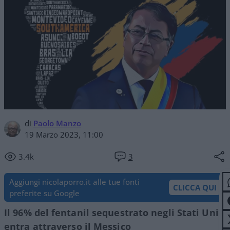
di
Paolo Manzo
19 Marzo 2023, 11:00
3.4k
3
Aggiungi nicolaporro.it alle tue fonti
CLICCA QUI
preferite su Google
Il 96% del fentanil sequestrato negli Stati Uniti
entra attraverso il Messico