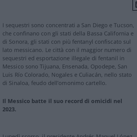
I sequestri sono concentrati a San Diego e Tucson,
che confinano con gli stati della Bassa California e
di Sonora, gli stati con più fentanyl confiscato sul
lato messicano. Le città con il maggior numero di
sequestri ed esportazione illegale di fentanil in
Messico sono Tijuana, Ensenada, Opodepe, San
Luis Río Colorado, Nogales e Culiacán, nello stato
di Sinaloa, feudo dell’omonimo cartello.
Il Messico batte il suo record di omicidi nel
2023.
Lunedì scorso, il presidente Andrés Manuel López