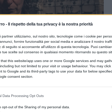
rro -
Il rispetto della tua privacy è la nostra priorità
ri partner utilizziamo, sul nostro sito, tecnologie come i cookie per pers
annunci, fornire funzionalità per social media e analizzare il nostro traff
 di seguito si acconsente all'utilizzo di questa tecnologia. Puoi cambiar
ramite GPT Image 1.5 di OpenAI
e tue scelte sul consenso in qualsiasi momento ritornando su questo si
 that this website/app uses one or more Google services and may gath
including but not limited to your visit or usage behaviour. You may click 
CLICCA QUI
 to Google and its third-party tags to use your data for below specifi
ogle consent section.
0:00
/
--:--
l Data Processing Opt Outs
ia realizzata dalla psichiatra Simona
i dell’Aquila, in cui per ben 57 volte viene
o opt-out of the Sharing of my personal data.
oppia
Trevillion- Birmingham
“sono