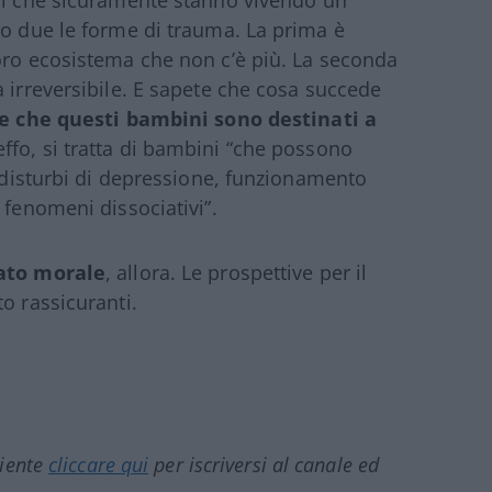
 che sicuramente stanno vivendo un
no due le forme di trauma. La prima è
oro ecosistema che non c’è più. La seconda
 irreversibile. E sapete che cosa succede
e che questi bambini sono destinati a
ieffo, si tratta di bambini “che possono
, disturbi di depressione, funzionamento
 fenomeni dissociativi”.
tato morale
, allora. Le prospettive per il
o rassicuranti.
ciente
cliccare qui
per iscriversi al canale ed