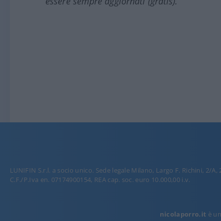
essere sempre aggiornati (gratis).
LUNIFIN S.r.l. a socio unico. Sede legale Milano, Largo F. Richini, 2/A,
C.F./P.Iva en. 07174900154, REA cap. soc. euro 10.000,00 i.v.
nicolaporro.it
è una