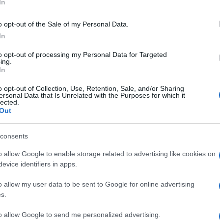
In
 un passo disperato. Chiedendo a due
sita di
Matteo
Salvini
in appoggio di
o opt-out of the Sale of my Personal Data.
In
 Presidente della Repubblica, mamma
a Sergio Mattarella per un estremo tentativo
to opt-out of processing my Personal Data for Targeted
ing.
In
o opt-out of Collection, Use, Retention, Sale, and/or Sharing
ersonal Data that Is Unrelated with the Purposes for which it
lected.
solo, da tempo mi sono chiesto se non fosse
Out
l nostro “straordinario” sistema
 venuti da molto lontano, di investire
consents
to, tra le cui prerogative vi è anche quella
o allow Google to enable storage related to advertising like cookies on
a magistratura.
evice identifiers in apps.
o allow my user data to be sent to Google for online advertising
rà con i suoi
battaglieri legali,
onde
s.
ervenire al più presto il suo appello
to allow Google to send me personalized advertising.
za che in qualche modo il Capo dello Stato