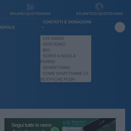
MILANO QUOTIDIANO
ATLANTICO QUOTIDIANO
CONTATTI E DONAZIONI
IBERALE
CHI SIAMO
SOSTIENICI
BIO
SCRIVI A NICOLA
PORRO
ADVERTISING
COME DISATTIVARE LE
NOTIFICHE PUSH