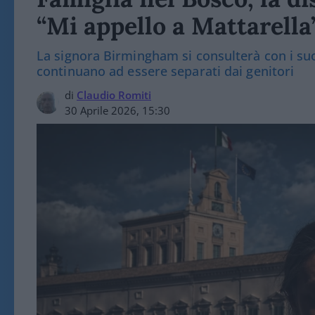
“Mi appello a Mattarella
La signora Birmingham si consulterà con i suoi
continuano ad essere separati dai genitori
di
Claudio Romiti
30 Aprile 2026, 15:30