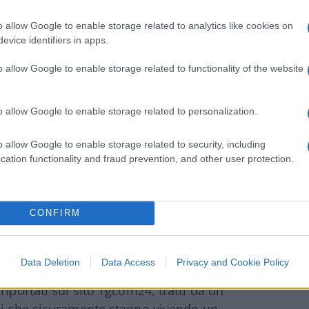
za in una faccenda che di ragionevole non
o allow Google to enable storage related to analytics like cookies on
evice identifiers in apps.
o allow Google to enable storage related to functionality of the website
 aperta una vera e propria e tragica
o allow Google to enable storage related to personalization.
 recluse in una asettica casa famiglia da
udersi con una drammatica adozione.
o allow Google to enable storage related to security, including
cation functionality and fraud prevention, and other user protection.
evole esperta,
Daniela Chieffo,
direttrice
ervenuta alla Camera durante l’iniziativa
ne infanzia, Michela Vittoria Brambilla: “Il
CONFIRM
Data Deletion
Data Access
Privacy and Cookie Policy
riportati sul sito Tgcom24, tratti da un