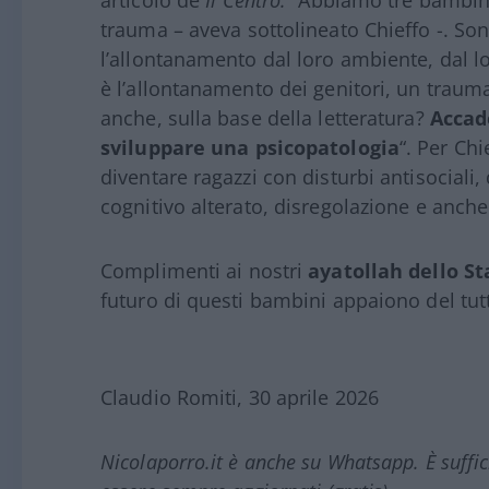
articolo de
Il Centro:
“Abbiamo tre bambini
trauma – aveva sottolineato Chieffo -. So
l’allontanamento dal loro ambiente, dal l
è l’allontanamento dei genitori, un trauma
anche, sulla base della letteratura?
Accad
sviluppare una psicopatologia
“. Per Ch
diventare ragazzi con disturbi antisociali
cognitivo alterato, disregolazione e anche
Complimenti ai nostri
ayatollah dello S
futuro di questi bambini appaiono del tutt
Claudio Romiti, 30 aprile 2026
Nicolaporro.it è anche su Whatsapp. È suffi