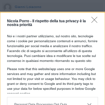
Gianni Loiacono
15 Settembre 2022, 18:25 18:25
Nicola Porro -
Il rispetto della tua privacy è la
Federer: Un gentiluomo sul campo e nella vita con movenze
nostra priorità
da ballerino durante i suoi incontri.
Questo dal punto di vista del giocatore.
Noi e i nostri partner utilizziamo, sul nostro sito, tecnologie
come i cookie per personalizzare contenuti e annunci, fornire
funzionalità per social media e analizzare il nostro traffico.
Rispondi
Facendo clic di seguito si acconsente all'utilizzo di questa
tecnologia. Puoi cambiare idea e modificare le tue scelte sul
consenso in qualsiasi momento ritornando su questo sito
EL TRIPLEHP
15 Settembre 2022, 17:12 17:12
Please note that this website/app uses one or more Google
services and may gather and store information including but
Poi, è ora di cambiare ICONA:
not limited to your visit or usage behaviour. You may click to
grant or deny consent to Google and its third-party tags to
O Russo o Serbo, oggi, i MIGLIORI DEL MONDO.
use your data for below specified purposes in below Google
decida Lei……….
consent section.
Sicuramente sceglierà un Somalo, ne son certo………………
Personal Data Processing Opt Outs