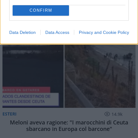
IL PIÙ LETTO DEL MESE
CONFIRM
Data Deletion
Data Access
Privacy and Cookie Policy
ESTERI
14.9k
Meloni aveva ragione: "I marocchini di Ceuta
sbarcano in Europa col barcone"