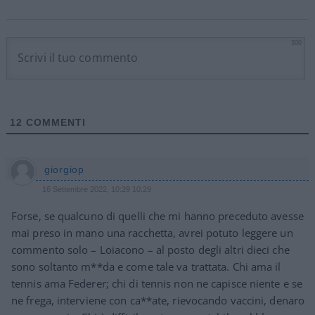
300
12
COMMENTI
giorgiop
16 Settembre 2022, 10:29 10:29
Forse, se qualcuno di quelli che mi hanno preceduto avesse
mai preso in mano una racchetta, avrei potuto leggere un
commento solo – Loiacono – al posto degli altri dieci che
sono soltanto m**da e come tale va trattata. Chi ama il
tennis ama Federer; chi di tennis non ne capisce niente e se
ne frega, interviene con ca**ate, rievocando vaccini, denaro