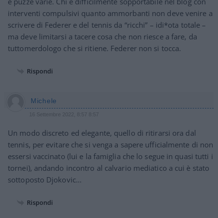
e puzze varie. Chi è difficilmente sopportabile nel blog con
interventi compulsivi quanto ammorbanti non deve venire a
scrivere di Federer e del tennis da “ricchi” – idi*ota totale –
ma deve limitarsi a tacere cosa che non riesce a fare, da
tuttomerdologo che si ritiene. Federer non si tocca.
Rispondi
Michele
16 Settembre 2022, 8:57 8:57
Un modo discreto ed elegante, quello di ritirarsi ora dal
tennis, per evitare che si venga a sapere ufficialmente di non
essersi vaccinato (lui e la famiglia che lo segue in quasi tutti i
tornei), andando incontro al calvario mediatico a cui è stato
sottoposto Djokovic…
Rispondi