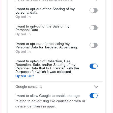
Rispondi
VIsualizza le risposte
(1)
I want to opt-out of the Sharing of my
personal data.
Opted In
EL TRIPLEHP
I want to opt-out of the Sale of my
Personal Data.
15 Settembre 2022, 17:08 17:08
Opted In
Porro, starà soffrendo…………., l’ETA!!!! , o lo voleva
I want to opt-out of processing my
ETERNO???
Personal Data for Targeted Advertising.
Opted In
Ci parli adesso di Pelè…………., insomma, il PIU GRANDE DI
TUTTI I TEMPI DI OGNI SPORT POPOLARE,
I want to opt-out of Collection, Use,
Retention, Sale, and/or Sharing of my
il Tennis ” è per RICCHI “, cosi come il GOLF, CRICKET, POLO.
Personal Data that Is Unrelated with the
Purposes for which it was collected.
Opted Out
Rispondi
VIsualizza le risposte
(3)
Google consents
I want to allow Google to enable storage
Pico
related to advertising like cookies on web or
15 Settembre 2022, 16:43 16:43
device identifiers in apps.
Scusate ma chi se frega….si goda i soldoni che ha fatto e