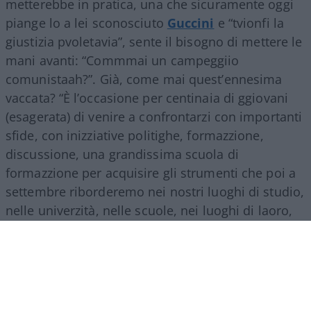
metterebbe in pratica, una che sicuramente oggi
piange lo a lei sconosciuto
Guccini
e “tvionfi la
giustizia pvoletavia”, sente il bisogno di mettere le
mani avanti: “Commmai un campeggiio
comunistaah?”. Già, come mai quest’ennesima
vaccata? “È l’occasione per centinaia di ggiovani
(esagerata) di venire a confrontarzi con importanti
sfide, con inizziative politighe, formazzione,
discussione, una grandissima scuola di
formazzione per acquisire gli strumenti che poi a
settembre riborderemo nei nostri luoghi di studio,
nelle univerzità, nelle scuole, nei luoghi di laoro,
più conzapevoli e piùfforti, per poter portare
auandi la nostra attividà e saper organizzuare la
ggioventù
più coscccientecombattiva”.
In che senso,
compagna ciancicona
, ricordate,