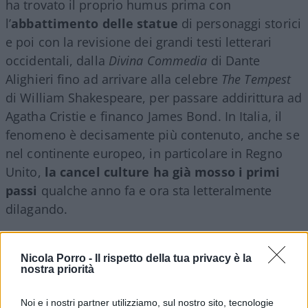
ha trovato il proprio humus prima con
l’
abbattimento delle statue
di personaggi storici
e poi con la revisione dei grandi testi letterari
occidentali, dalla
Divina Commedia
di Dante
Alighieri fino ad arrivare alla celebre
The Tempest
di William Shakespeare, per passare addirittura ad
Agatha Cristie e financo James Bond. In Italia, il
fenomeno è decisamente più contenuto, anche se
nel continente europeo, in particolare in Regno
Unito,
la cancel culture ha già mosso i primi
passi
qualche anno fa e ora sta letteralmente
dilagando.
Per approfondire:
Nicola Porro -
Il rispetto della tua privacy è la
nostra priorità
Trasformano Notre Dame nella cattedrale del
Noi e i nostri partner utilizziamo, sul nostro sito, tecnologie