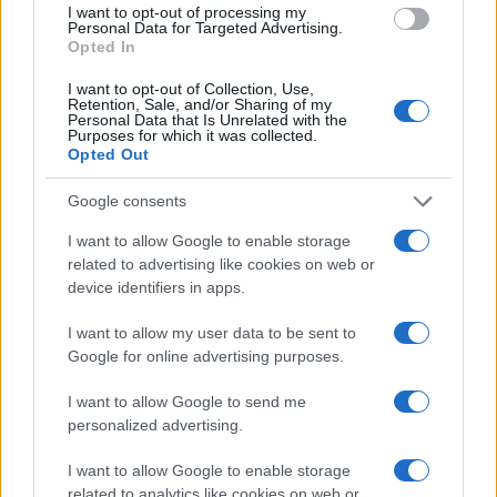
I want to opt-out of processing my
qualche mese fa l’allora amministratore delegato,
Personal Data for Targeted Advertising.
Opted In
Bob Iger, aveva detto agli azionisti che “
il film
non sarebbe più stato disponibile
su Disney+”.
I want to opt-out of Collection, Use,
Retention, Sale, and/or Sharing of my
Ed ecco che ieri è arrivato il giorno fatale:
Splash
Personal Data that Is Unrelated with the
Purposes for which it was collected.
Mountain
sarà sostituita da
Tianàs Bayou Adventure
,
Opted Out
ispirata al film del 2009
La principessa e il
Google consents
ranocchio
, nel quale invece è stato introdotto il
personaggio di Tiana, ovvero la prima principessa
I want to allow Google to enable storage
nera di Disney, sempre in rigoroso rispetto
related to advertising like cookies on web or
device identifiers in apps.
dell’ondata
politically correct
che sta investendo il
mondo atlantico.
I want to allow my user data to be sent to
Google for online advertising purposes.
I want to allow Google to send me
Matteo Milanesi, 14 aprile 2023
personalized advertising.
I want to allow Google to enable storage
#CANCEL CULTURE
#DISNEYLAND
#USA
related to analytics like cookies on web or