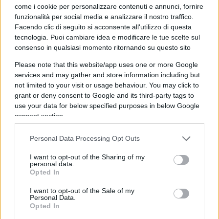
politically correct
come i cookie per personalizzare contenuti e annunci, fornire
La cancel culture riscrive pure Agatha Christie
funzionalità per social media e analizzare il nostro traffico.
Orrore cancel culture: la censura colpisce pure
Facendo clic di seguito si acconsente all'utilizzo di questa
tecnologia. Puoi cambiare idea e modificare le tue scelte sul
James Bond
consenso in qualsiasi momento ritornando su questo sito
Please note that this website/app uses one or more Google
services and may gather and store information including but
Nelle università britanniche, per esempio, sono
not limited to your visit or usage behaviour. You may click to
stati introdotti dei veri e propri avvisi che i
grant or deny consent to Google and its third-party tags to
use your data for below specified purposes in below Google
professori devono obbligatoriamente lanciare
consent section.
quando si sta per trattare temi particolarmente
“sentiti”. Ecco che, se si parla di crociate o di
Personal Data Processing Opt Outs
schiavismo, il musulmano o la persona di colore
I want to opt-out of the Sharing of my
possono alzarsi e uscire dalla classe
,
personal data.
Opted In
abbandonando in anticipo la lezione ed il
dibattito.
I want to opt-out of the Sale of my
Personal Data.
Opted In
Comunque, tornando al caso Disneyland, già