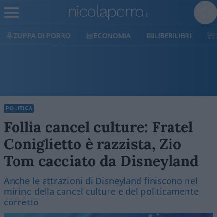
ECONOMIA
LIBERILIBRI
SHOP
SOSTIENICI
POLITICA
Follia cancel culture: Fratel
Coniglietto è razzista, Zio
Tom cacciato da Disneyland
Anche le attrazioni di Disneyland finiscono nel
mirino della cancel culture e del politicamente
corretto