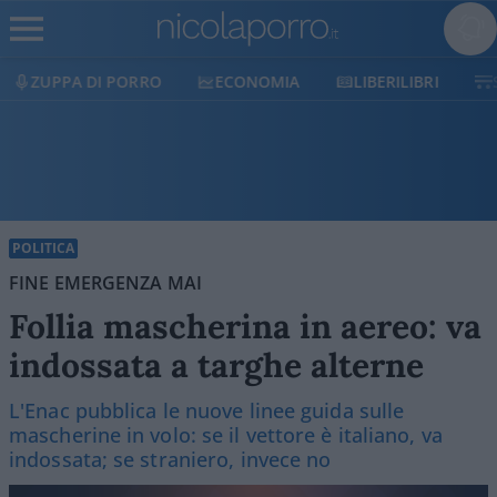
ECONOMIA
LIBERILIBRI
SHOP
SOSTIENICI
POLITICA
FINE EMERGENZA MAI
Follia mascherina in aereo: va
indossata a targhe alterne
L'Enac pubblica le nuove linee guida sulle
mascherine in volo: se il vettore è italiano, va
indossata; se straniero, invece no