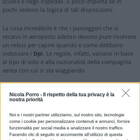
scuola e negli ospedali. E poco importa se in
pochi vedono la logica di tali disposizioni.
La cosa incredibile è che i passeggeri che si
recano in aeroporto adesso devono pure risolvere
un rebus per capire quando e come debbano
indossare i
Dpi
. Le regole, infatti, variano in base
al tipo di volo e alla nazionalità della compagnia
aerea con cui si sta viaggiando.
Nicola Porro -
Il rispetto della tua privacy è la
L’
Enac
, l’Ente nazionale che gestisce l’aviazione
nostra priorità
civile, ha redatto infatti un documento per
spiegare il regolamento sull’uso dei Dpi. Bisogna
Noi e i nostri partner utilizziamo, sul nostro sito, tecnologie
come i cookie per personalizzare contenuti e annunci, fornire
dunque distinguere.
funzionalità per social media e analizzare il nostro traffico.
Facendo clic di seguito si acconsente all'utilizzo di questa