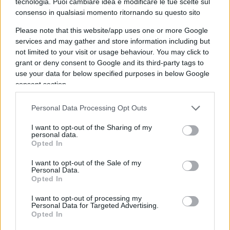
Se il volo è nazionale
: mascherina
tecnologia. Puoi cambiare idea e modificare le tue scelte sul
consenso in qualsiasi momento ritornando su questo sito
obbligatoria per tutti. Nelle linee guida dell’Enac si
legge infatti che la Ffp2 devono portarla “i
Please note that this website/app uses one or more Google
services and may gather and store information including but
passeggeri e gli equipaggi dei voli operanti su
not limited to your visit or usage behaviour. You may click to
territorio nazionale (la cui tratta preveda pertanto
grant or deny consent to Google and its third-party tags to
origine e destinazione in Italia),
use your data for below specified purposes in below Google
consent section.
indipendentemente dal Paese di rilascio della
licenza del vettore aereo”.
Personal Data Processing Opt Outs
Se il volo è internazionale
: qui bisogna
ulteriormente distinguere. 1) Se il velivolo batte
I want to opt-out of the Sharing of my
personal data.
bandiera italiana, è cioè gestito da un vettore con
Opted In
licenza italiana, i passeggeri dovranno indossare
I want to opt-out of the Sale of my
una Ffp2. 2) Se invece la licenza è stata rilasciata
Personal Data.
Opted In
da un vettore aereo estero, a bordo varranno le
regole applicate dal Paese che l’ha rilasciata.
I want to opt-out of processing my
Personal Data for Targeted Advertising.
Tradotto: se il Boeing ha la scritta British Airways
Opted In
sul fianco, valgono le norme inglese e la