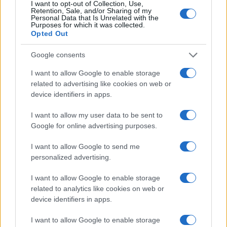
I want to opt-out of Collection, Use,
mascherina può andare a farsi benedire; se invece
Retention, Sale, and/or Sharing of my
Personal Data that Is Unrelated with the
è di Ita Airways, allora la Ffp2 diventa obbligatoria.
Purposes for which it was collected.
Opted Out
Si arriva insomma al paradosso che due aerei
Google consents
simili, entrambi in partenza da Roma e diretti a
I want to allow Google to enable storage
Londra, avranno da una parte i passeggeri
related to advertising like cookies on web or
mascherati e dall’altra no. Quelli che volano con
device identifiers in apps.
Ita, dovranno coprirsi. Quelli che viaggiano con
I want to allow my user data to be sent to
EasyJet o British, invece no. Vi pare normale?
Google for online advertising purposes.
I want to allow Google to send me
#COVID
#MASCHERINE
#ROBERTO SPERANZA
personalized advertising.
I want to allow Google to enable storage
50
related to analytics like cookies on web or
Leggi i commenti
device identifiers in apps.
I want to allow Google to enable storage