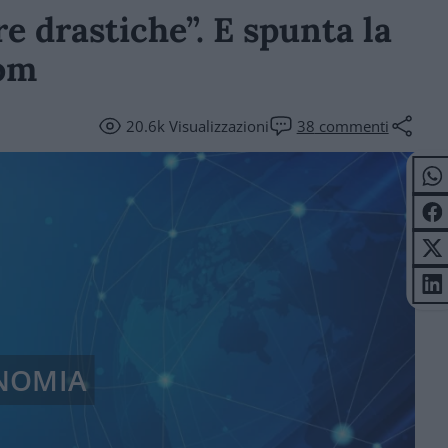
re drastiche”. E spunta la
rom
20.6k
Visualizzazioni
38
commenti
NOMIA