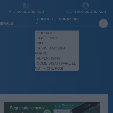
MILANO QUOTIDIANO
ATLANTICO QUOTIDIANO
CONTATTI E DONAZIONI
IBERALE
CHI SIAMO
SOSTIENICI
BIO
SCRIVI A NICOLA
PORRO
ADVERTISING
COME DISATTIVARE LE
NOTIFICHE PUSH