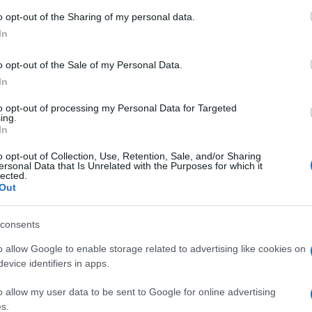
o opt-out of the Sharing of my personal data.
In
om
o opt-out of the Sale of my Personal Data.
In
ra, datata 14 luglio, con cui Gazprom
to opt-out of processing my Personal Data for Targeted
ing.
rre i flussi per “cause di forza maggiore”, un
In
op senza dover pagare penali. Ad aver
o opt-out of Collection, Use, Retention, Sale, and/or Sharing
 grande importatore tedesco di gas russo, che
ersonal Data that Is Unrelated with the Purposes for which it
lected.
 in quanto ritenuta “ingiustificata”. Come
Out
re riguarderebbero proprio il gasdotto Nord
gas di Putin in Europa è stato bloccato
consents
ione annuale che stanno preoccupando e non
o allow Google to enable storage related to advertising like cookies on
ll’invio da parte del Canada di una turbina
evice identifiers in apps.
otto
, in molti si chiedono se giovedì –
iaprire – i russi decideranno davvero di
o allow my user data to be sent to Google for online advertising
s.