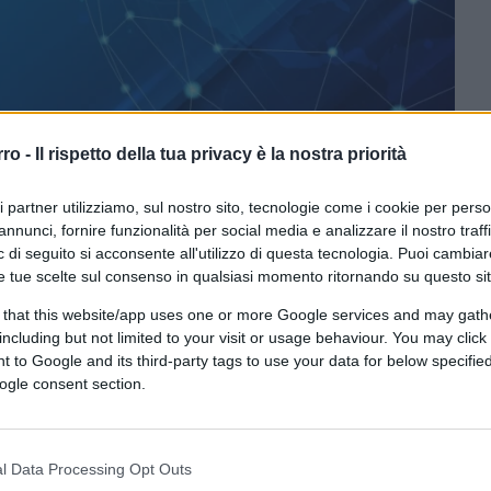
rro -
Il rispetto della tua privacy è la nostra priorità
ri partner utilizziamo, sul nostro sito, tecnologie come i cookie per pers
annunci, fornire funzionalità per social media e analizzare il nostro traff
CLICCA QUI
 di seguito si acconsente all'utilizzo di questa tecnologia. Puoi cambiar
e tue scelte sul consenso in qualsiasi momento ritornando su questo si
a era attesa, per quanto si sperava non
 that this website/app uses one or more Google services and may gath
ti avrebbe detto ai suoi clienti europei di
including but not limited to your visit or usage behaviour. You may click 
causa di circostanze “straordinarie” non
 to Google and its third-party tags to use your data for below specifi
iguarda l’Ue: se, come sembra, Putin dovesse
ogle consent section.
i suoi gasdotti, con ogni probabilità verrà
peo che potrebbe portare l’Italia a fornire
l Data Processing Opt Outs
Stato in questo momento più in difficoltà di