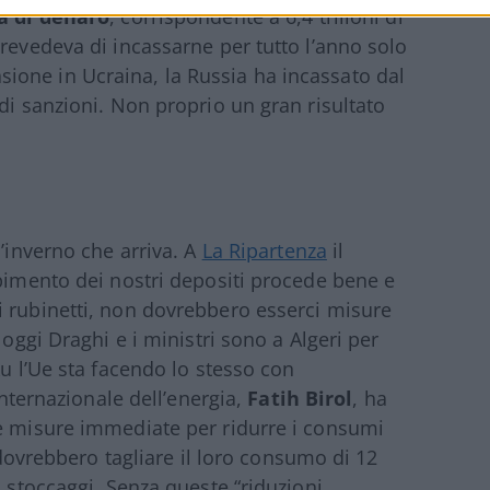
 di denaro
, corrispondente a 6,4 trilioni di
revedeva di incassarne per tutto l’anno solo
nvasione in Ucraina, la Russia ha incassato dal
di sanzioni. Non proprio un gran risultato
l’inverno che arriva. A
La Ripartenza
il
mpimento dei nostri depositi procede bene e
i rubinetti, non dovrebbero esserci misure
 oggi Draghi e i ministri sono a Algeri per
ku l’Ue sta facendo lo stesso con
internazionale dell’energia,
Fatih Birol
, ha
re misure immediate per ridurre i consumi
i dovrebbero tagliare il loro consumo di 12
i stoccaggi. Senza queste “riduzioni