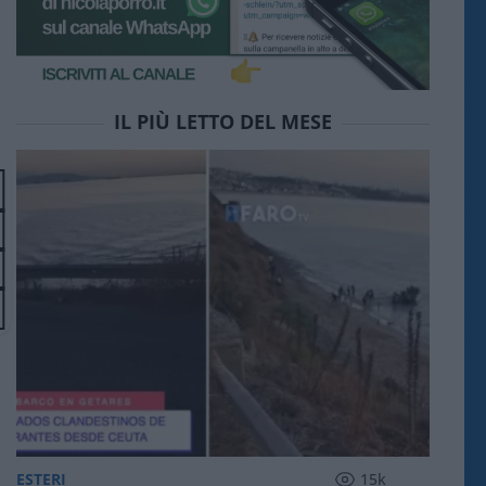
IL PIÙ LETTO DEL MESE
ESTERI
15k