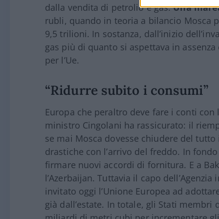
dalla vendita di petrolio e gas.
Una marea
rubli, quando in teoria a bilancio Mosca p
9,5 trilioni. In sostanza, dall’inizio dell’i
gas più di quanto si aspettava in assenza 
per l’Ue.
“Ridurre subito i consumi”
Europa che peraltro deve fare i conti con 
ministro Cingolani ha rassicurato: il rie
se mai Mosca dovesse chiudere del tutto 
drastiche con l’arrivo del freddo. In fondo
firmare nuovi accordi di fornitura. E a Ba
l’Azerbaijan. Tuttavia il capo dell’Agenzia 
invitato oggi l’Unione Europea ad adotta
già dall’estate. In totale, gli Stati membr
miliardi di metri cubi per incrementare gl