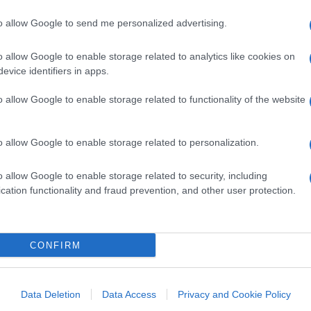
to allow Google to send me personalized advertising.
stando al ministero dell’Economica tedesco,
nutenzione prevista a settembre. Dunque il
o allow Google to enable storage related to analytics like cookies on
evice identifiers in apps.
“scusa” per bloccare il gasdotto c’è. Ed è
S1 potrebbero non riprendere
al termine
o allow Google to enable storage related to functionality of the website
 alla
Reuters
Hans van Cleef, economista
conda di quali circostanze ‘straordinarie’
o allow Google to enable storage related to personalization.
aggiore, e se queste questioni sono tecniche
ossimo passo nell’escalation tra Russia ed
o allow Google to enable storage related to security, including
cation functionality and fraud prevention, and other user protection.
 dollari
CONFIRM
ministero delle Finanze russo, infatti, nei
Data Deletion
Data Access
Privacy and Cookie Policy
ssato qualcosa come 115 miliardi di dollari