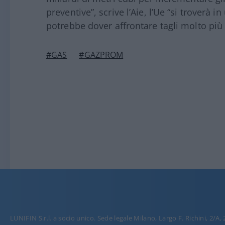
preventive”, scrive l’Aie, l’Ue “si troverà
potrebbe dover affrontare tagli molto più d
#GAS
#GAZPROM
LUNIFIN S.r.l. a socio unico. Sede legale Milano, Largo F. Richini, 2/A,