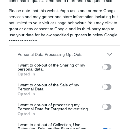
consenso in qualsiasi momento ritornando su questo sito
rivoluzionando il settore assicurativo
, come
l’IA, la cybersicurezza e l’assistenza sanitaria.
Please note that this website/app uses one or more Google
services and may gather and store information including but
not limited to your visit or usage behaviour. You may click to
grant or deny consent to Google and its third-party tags to
use your data for below specified purposes in below Google
consent section.
Focus sulla formazione
Personal Data Processing Opt Outs
Tutto questo sarebbe impossibile senza il
contributo del fattore umano. Generali continua,
I want to opt-out of the Sharing of my
personal data.
inoltre, a investire sulla
formazione delle
Opted In
persone
per dotarle di competenze adeguate in
I want to opt-out of the Sale of my
base al loro livello di coinvolgimento nell’uso e
Personal Data.
Opted In
nello sviluppo della digitalizzazione. L
’
obiettivo è
duplice: da un lato consolidare il ruolo del gruppo
I want to opt-out of processing my
Personal Data for Targeted Advertising.
quale assicuratore responsabile, rafforzando la
Opted In
strategia di essere
Partner di Vita dei clienti
I want to opt-out of Collection, Use,
anche rispetto all
’
uso delle nuove tecnologie;
Retention, Sale, and/or Sharing of my