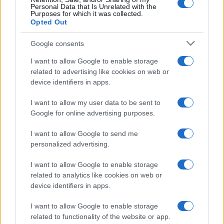
Personal Data that Is Unrelated with the
dall
’
altro quello di governare in maniera sempre
Purposes for which it was collected.
Opted Out
più efficace e sostenibile l
’
innovazione. Cogliendo
così tutti i vantaggi di essere apripista del futuro
Google consents
del settore.
I want to allow Google to enable storage
related to advertising like cookies on web or
device identifiers in apps.
I want to allow my user data to be sent to
Google for online advertising purposes.
I want to allow Google to send me
personalized advertising.
I want to allow Google to enable storage
related to analytics like cookies on web or
device identifiers in apps.
I want to allow Google to enable storage
related to functionality of the website or app.