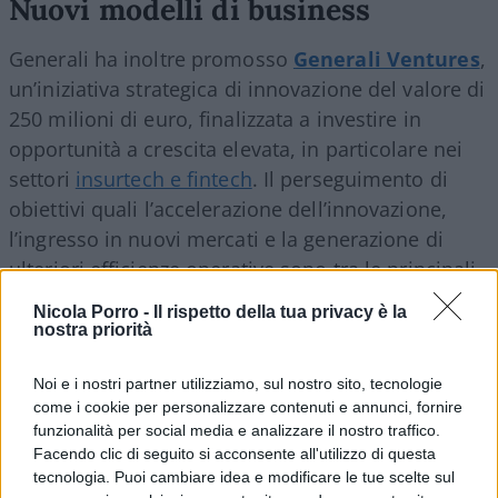
Nuovi modelli di business
Generali ha inoltre promosso
Generali Ventures
,
un’iniziativa strategica di innovazione del valore di
250 milioni di euro, finalizzata a investire in
opportunità a crescita elevata, in particolare nei
settori
insurtech e fintech
. Il perseguimento di
obiettivi quali l’accelerazione dell’innovazione,
l’ingresso in nuovi mercati e la generazione di
ulteriori efficienze operative sono tra le principali
priorità del Gruppo. Avviata nel 2022, dopo
Nicola Porro -
Il rispetto della tua privacy è la
un’analisi approfondita di oltre 100 fondi di
nostra priorità
venture capital, Generali Ventures ha già investito
Noi e i nostri partner utilizziamo, sul nostro sito, tecnologie
in cinque iniziative strategiche ad alto potenziale
come i cookie per personalizzare contenuti e annunci, fornire
di crescita: Mundi Ventures, Speedinvest, Dawn,
funzionalità per social media e analizzare il nostro traffico.
Headline e Stepstone che coprono un’ampia
Facendo clic di seguito si acconsente all'utilizzo di questa
gamma di
tecnologie trasformative che stanno
tecnologia. Puoi cambiare idea e modificare le tue scelte sul